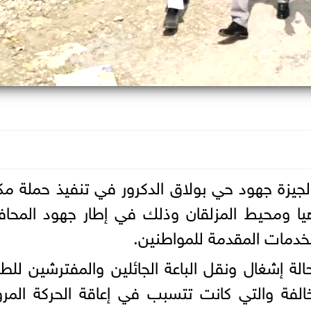
الجيزة جهود حي بولاق الدكرور في تنفيذ حملة مك
هيا ومحيط المزلقان وذلك في إطار جهود المحا
لخدمات المقدمة للمواطنين.
لت الحملة رفع اكثر من 300 حالة إشغال ونقل الباعة الجائلين والمفترشين ل
خالفة والتي كانت تتسبب في إعاقة الحركة المرو