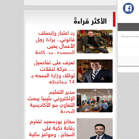
الأكثر قراءةً
رد اعتبار وإنصاف
قانوني.. براءة رجل
الأعمال يحيى
الصعيدي من كافة
التهم...
تعرف على تفاصيل
.... حركة تنقلات
لوكلاء وزارة الصحه بـ
14 محافظه
مدير التعليم
الإلكتروني بليبيا يبحث
التعاون مع الأكاديمية
البحرية
مخابز بورسعيد تقترح
رقابة ذكية على
المخابز.. وحوافز مالية