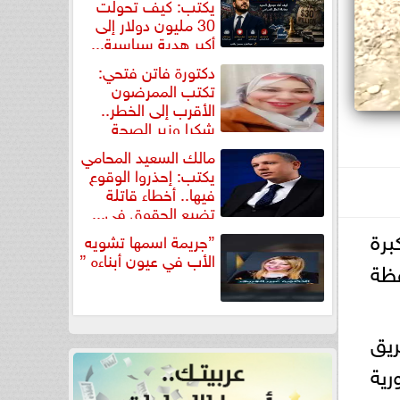
يكتب: كيف تحولت
30 مليون دولار إلى
أكبر هدية سياسية...
دكتورة فاتن فتحي:
تكتب الممرضون
الأقرب إلى الخطر..
شكرا وزير الصحة
لتكريم...
مالك السعيد المحامي
يكتب: إحذروا الوقوع
فيها.. أخطاء قاتلة
تضيع الحقوق في...
برة
”جريمة اسمها تشويه
الأب في عيون أبناءه ”
فظة
لطريق
رية