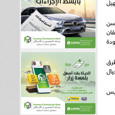
يل
لسن
قان
دة
طرق
يال
ئيس