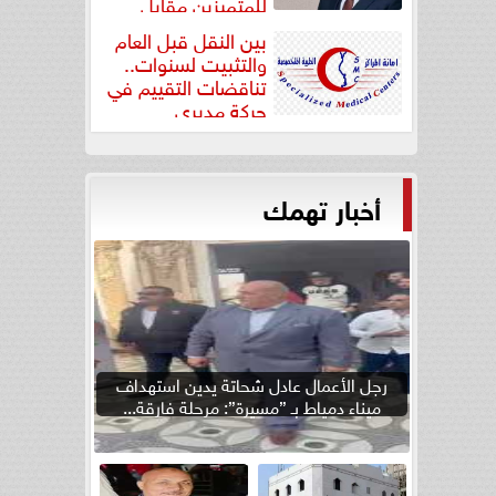
للمتميزين مقابل
جودة...
بين النقل قبل العام
والتثبيت لسنوات..
تناقضات التقييم في
حركة مديري
”مستشفيات...
أخبار تهمك
رجل الأعمال عادل شحاتة يدين استهداف
ميناء دمياط بـ ”مسيرة”: مرحلة فارقة...