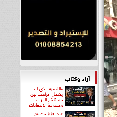
آراء وكتاب
«النصر» الذي لم
يكتمل: ترامب بين
مستنقع الحرب
ومطرقة الانتخابات
عبدالعزيز محسن