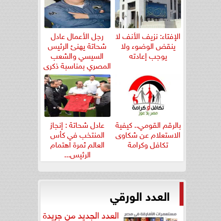
الإفتاء: نزيف الأنف لا
رجل الأعمال عادل
ينقض الوضوء ولا
شحاتة يهنئ الرئيس
يوجب إعادته
السيسي والشعب
المصري بمناسبة ذكرى
ثورة...
بالرقم القومي.. كيفية
عادل شحاتة : إنجاز
الاستعلام عن شكاوى
المنتخب في كأس
تكافل وكرامة
العالم ثمرة اهتمام
الرئيس...
العدد الورقي
العدد الجديد من جريدة