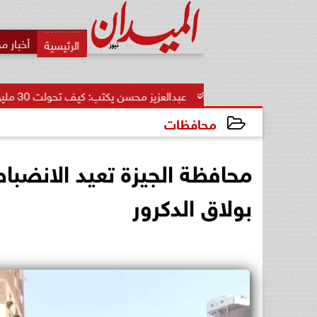
أخبار م
ر...
عبدالعزيز محسن يكتب: كيف تحولت 30 مليون دولار إلى أكبر...
محافظات
2026-05-14 21:31:48
محافظة الجيزة تعيد الانضبا
بولاق الدكرور