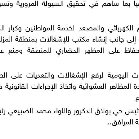
ا بما ساهم في تحقيق السيولة المرورية وتسه
الكهربائي والمصعد لخدمة المواطنين وكبار ا
 إلى جانب إنشاء مكتب للإشغالات بمنطقة المزل
الحفاظ على المظهر الحضاري للمنطقة ومنع عو
ات اليومية لرفع الإشغالات والتعديات على ال
المظاهر العشوائية واتخاذ الإجراءات القانونية ح
ع
رئيس حي بولاق الدكرور واللواء محمد الضبيعي ر
 المرافق..