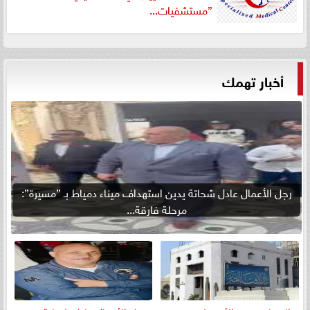
”مستشفيات...
أخبار تهمك
رجل الأعمال عادل شحاتة يدين استهداف ميناء دمياط بـ ”مسيرة”:
مرحلة فارقة...