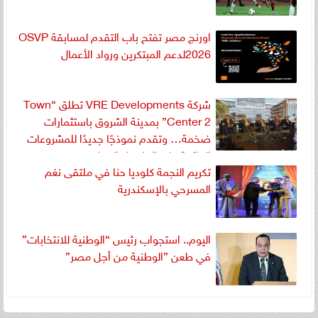
اورنچ مصر تفتح باب التقدم لمسابقة OSVP
2026لدعم المبتكرين ورواد الأعمال
شركة VRE Developments تطلق “Town
Center 2” بمدينة الشروق باستثمارات
ضخمة… وتقدم نموذجًا جديدًا للمشروعات
القائمة على التشغيل الفعلي
تكريم النجمة كلوديا حنا في ملتقى نغم
المسرحي بالإسكندرية
اليوم.. استجواب رئيس “الوطنية للانتخابات”
في طعن ”الوطنية من أجل مصر”