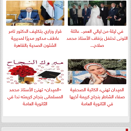
في ليلة من ليالي العمر.. عائلة
قرار وزاري بتكليف الدكتور تامر
التونى تحتفل بزفاف الأستاذ محمد
عاطف مدكور مديرًا لمديرية
صلاح...
الشئون الصحية بالقاهرة
الميدان تهنيء الكاتبة الصحفية
«الميدان» تهنئ الأستاذ محمد
صفاء الشاطر بنجاج كريمة أخيها
المسلمانى بنجاح كريمته ندا في
في الثانوية العامة
الثانوية العامة