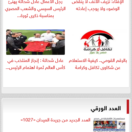
الإفتاء: نزيف الأنف لا ينقض
رجل الأعمال عادل شحاتة يهنئ
الوضوء ولا يوجب إعادته
الرئيس السيسي والشعب المصري
بمناسبة ذكرى ثورة...
بالرقم القومي.. كيفية الاستعلام
عادل شحاتة : إنجاز المنتخب في
عن شكاوى تكافل وكرامة
كأس العالم ثمرة اهتمام الرئيس...
العدد الورقي
العدد الجديد من جريدة الميدان «1027»