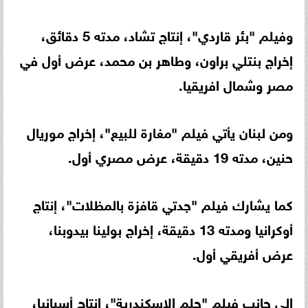
وفيلم "بئر قاردي"، إنتاج تشاد، مدته 5 دقائق،
إخراج بنتلي براون، وطاهر بن محمد، عرض أول في
مصر وشمال افريقيا.
ومن لبنان يأتي فيلم "مغارة للبيع"، إخراج موريال
حنين، مدته 19 دقيقة، عرض مصري أول.
كما يشارك فيلم "جدتي قافزة بالمظلات"، إنتاج
أوكرانيا ومدته 13 دقيقة، إخراج بولينا بيدوبنا،
عرض أفريقي أول.
إلى جانب فيلم "حلم الإسكندرية"، إنتاج أسبانيا،