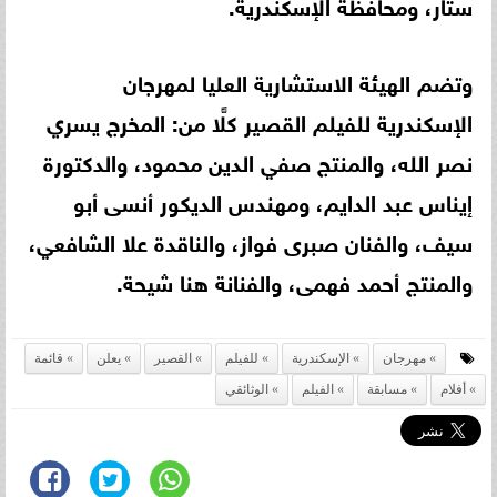
ستار، ومحافظة الإسكندرية.
وتضم الهيئة الاستشارية العليا لمهرجان
الإسكندرية للفيلم القصير كلًّا من: المخرج يسري
نصر الله، والمنتج صفي الدين محمود، والدكتورة
إيناس عبد الدايم، ومهندس الديكور أنسى أبو
سيف، والفنان صبرى فواز، والناقدة علا الشافعي،
والمنتج أحمد فهمى، والفنانة هنا شيحة.
مهرجان
الإسكندرية
للفيلم
القصير
يعلن
قائمة
أفلام
مسابقة
الفيلم
الوثائقي