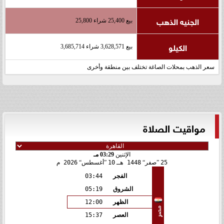
الجنيه الذهب
بيع 25,400 شراء 25,800
الكيلو
بيع 3,628,571 شراء 3,685,714
سعر الذهب بمحلات الصاغة تختلف بين منطقة وأخرى
مواقيت الصلاة
الإثنين
03:29 مـ
25
صفر
1448 هـ
10
أغسطس
2026 م
الفجر
03:44
الشروق
05:19
الظهر
12:00
مصر
العصر
15:37