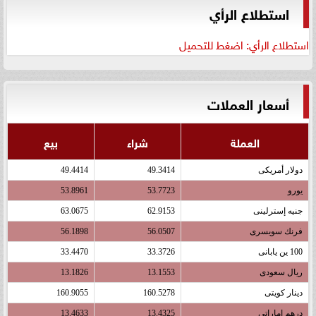
استطلاع الرأي
استطلاع الرأي: اضغط للتحميل
أسعار العملات
العملة
شراء
بيع
دولار أمريكى
49.3414
49.4414
يورو
53.7723
53.8961
جنيه إسترلينى
62.9153
63.0675
فرنك سويسرى
56.0507
56.1898
100 ين يابانى
33.3726
33.4470
ريال سعودى
13.1553
13.1826
دينار كويتى
160.5278
160.9055
درهم اماراتى
13.4325
13.4633