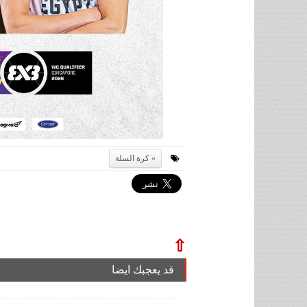
كرة السلة
⇧
قد يعجبك ايضا