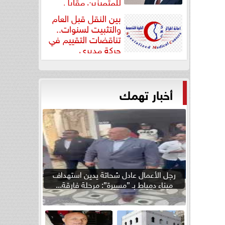
للمتميزين مقابل
جودة...
بين النقل قبل العام
والتثبيت لسنوات..
تناقضات التقييم في
حركة مديري
”مستشفيات...
أخبار تهمك
رجل الأعمال عادل شحاتة يدين استهداف
ميناء دمياط بـ ”مسيرة”: مرحلة فارقة...