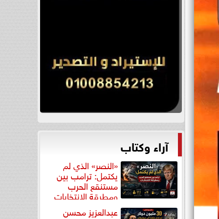
آراء وكتاب
«النصر» الذي لم
يكتمل: ترامب بين
مستنقع الحرب
ومطرقة الانتخابات
عبدالعزيز محسن