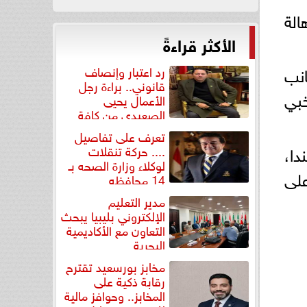
الة
الأكثر قراءةً
انب
رد اعتبار وإنصاف
قانوني.. براءة رجل
خبي
الأعمال يحيى
الصعيدي من كافة
التهم...
تعرف على تفاصيل
ندا،
.... حركة تنقلات
لوكلاء وزارة الصحه بـ
على
14 محافظه
مدير التعليم
الإلكتروني بليبيا يبحث
التعاون مع الأكاديمية
البحرية
مخابز بورسعيد تقترح
رقابة ذكية على
المخابز.. وحوافز مالية