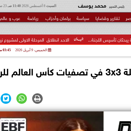
محمد يوسف
رئيس التحرير
السبت
8 أغسطس 2026
11:40 صـ
23 صفر 1448
صر
تقارير وقضايا
سياسة
برلمان وأحزاب
رياضة
عرب و عالم
..
الاحد انطلاق  المرحلة الاولى لمشروع نيابي بحزب الوعي لتأهيل
الخميس، 9 أبريل 2026
03:45 مـ
قائمة منتخب مصر لكرة السلة 3x3 في تصفيات كأس العالم 