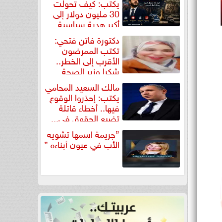
يكتب: كيف تحولت
30 مليون دولار إلى
أكبر هدية سياسية...
دكتورة فاتن فتحي:
تكتب الممرضون
الأقرب إلى الخطر..
شكرا وزير الصحة
لتكريم...
مالك السعيد المحامي
يكتب: إحذروا الوقوع
فيها.. أخطاء قاتلة
تضيع الحقوق في...
”جريمة اسمها تشويه
الأب في عيون أبناءه ”