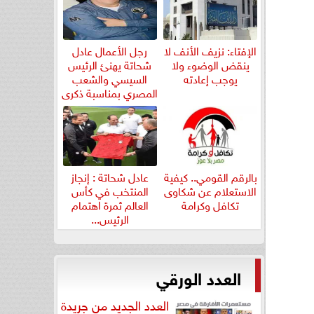
الإفتاء: نزيف الأنف لا
رجل الأعمال عادل
ينقض الوضوء ولا
شحاتة يهنئ الرئيس
يوجب إعادته
السيسي والشعب
المصري بمناسبة ذكرى
ثورة...
بالرقم القومي.. كيفية
عادل شحاتة : إنجاز
الاستعلام عن شكاوى
المنتخب في كأس
تكافل وكرامة
العالم ثمرة اهتمام
الرئيس...
العدد الورقي
العدد الجديد من جريدة