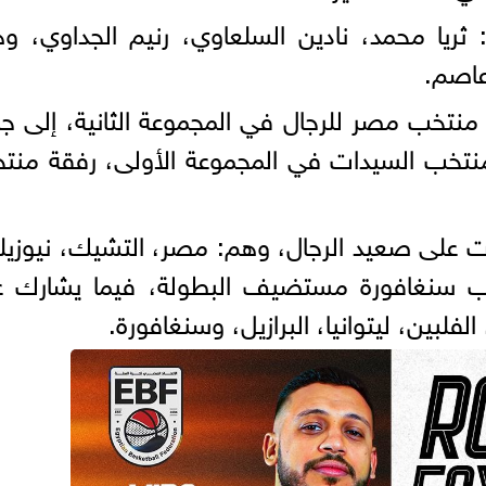
ريا محمد، نادين السلعاوي، رنيم الجداوي، وه
عاصم.
تخب مصر للرجال في المجموعة الثانية، إلى ج
اء منتخب السيدات في المجموعة الأولى، رفقة منت
فيات مشاركة 6 منتخبات على صعيد الرجال، وهم: مصر، التشيك، نيوزيل
منتخب سنغافورة مستضيف البطولة، فيما يشارك 
لبين، ليتوانيا، البرازيل، وسنغافورة.