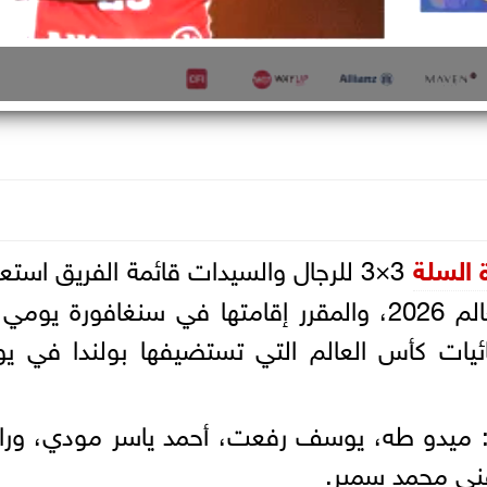
 السلة
3×3 للرجال والسيدات قائمة الفريق استعدا
نهائيات كأس العالم التي تستضيفها بولندا في يو
ن: ميدو طه، يوسف رفعت، أحمد ياسر مودي، ور
لفني محمد سمير.