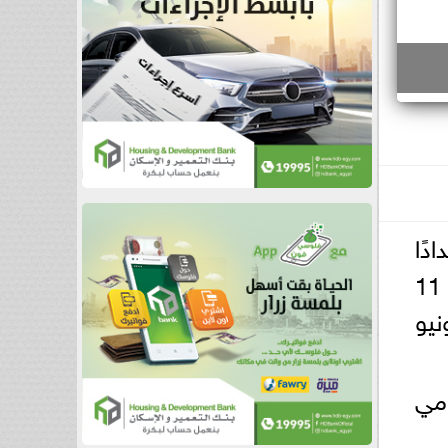
دًا
لخوض منافسات تصفيات كأس العالم 2026، والمقرر إقامتها في سنغافورة يومي 11
نيو
امي