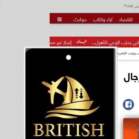
هـ
اقتصاد
آراء وكتاب
حوادث

...
إنجاز غير مسبوق.. منتخب الناشئات يهزم الصين ويتأهل إلى
بتوقيت القاهرة
للرجال