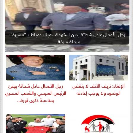
رجل الأعمال عادل شحاتة يدين استهداف ميناء دمياط بـ ”مسيرة”:
مرحلة فارقة...
الإفتاء: نزيف الأنف لا ينقض
رجل الأعمال عادل شحاتة يهنئ
الوضوء ولا يوجب إعادته
الرئيس السيسي والشعب المصري
بمناسبة ذكرى ثورة...