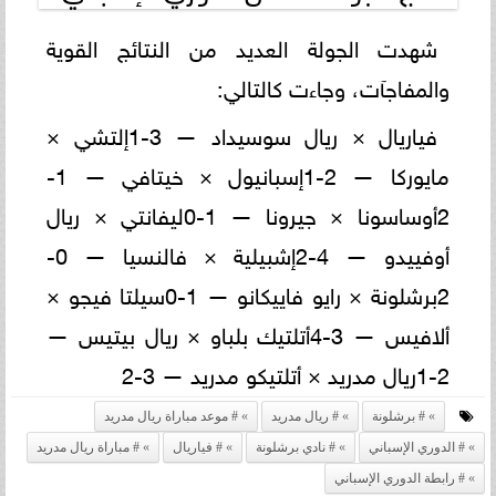
شهدت الجولة العديد من النتائج القوية
والمفاجآت، وجاءت كالتالي:
فياريال × ريال سوسيداد — 3-1إلتشي ×
مايوركا — 2-1إسبانيول × خيتافي — 1-
2أوساسونا × جيرونا — 1-0ليفانتي × ريال
أوفييدو — 4-2إشبيلية × فالنسيا — 0-
2برشلونة × رايو فاييكانو — 1-0سيلتا فيجو ×
ألافيس — 3-4أتلتيك بلباو × ريال بيتيس —
2-1ريال مدريد × أتلتيكو مدريد — 3-2
# برشلونة
# ريال مدريد
# موعد مباراة ريال مدريد
# الدوري الإسباني
# نادي برشلونة
# فياريال
# مباراة ريال مدريد
# رابطة الدوري الإسباني