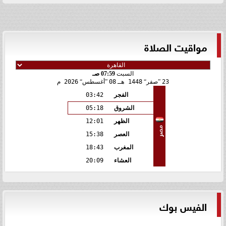
مواقيت الصلاة
السبت
07:59 صـ
23
صفر
1448 هـ
08
أغسطس
2026 م
الفجر
03:42
الشروق
05:18
الظهر
12:01
مصر
العصر
15:38
المغرب
18:43
العشاء
20:09
الفيس بوك