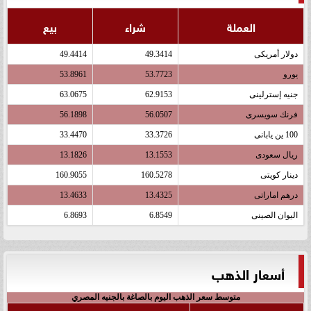
العملة
شراء
بيع
دولار أمريكى
49.3414
49.4414
يورو
53.7723
53.8961
جنيه إسترلينى
62.9153
63.0675
فرنك سويسرى
56.0507
56.1898
100 ين يابانى
33.3726
33.4470
ريال سعودى
13.1553
13.1826
دينار كويتى
160.5278
160.9055
درهم اماراتى
13.4325
13.4633
اليوان الصينى
6.8549
6.8693
أسعار الذهب
متوسط سعر الذهب اليوم بالصاغة بالجنيه المصري