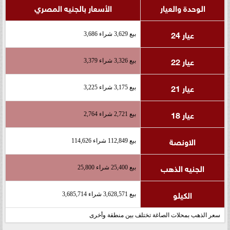
الوحدة والعيار
الأسعار بالجنيه المصري
عيار 24
بيع 3,629 شراء 3,686
عيار 22
بيع 3,326 شراء 3,379
عيار 21
بيع 3,175 شراء 3,225
عيار 18
بيع 2,721 شراء 2,764
الاونصة
بيع 112,849 شراء 114,626
الجنيه الذهب
بيع 25,400 شراء 25,800
الكيلو
بيع 3,628,571 شراء 3,685,714
سعر الذهب بمحلات الصاغة تختلف بين منطقة وأخرى