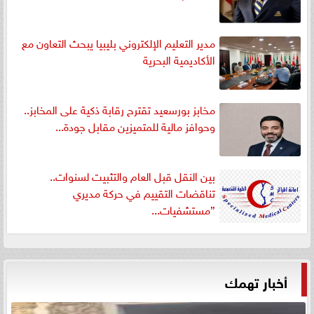
مدير التعليم الإلكتروني بليبيا يبحث التعاون مع
الأكاديمية البحرية
مخابز بورسعيد تقترح رقابة ذكية على المخابز..
وحوافز مالية للمتميزين مقابل جودة...
بين النقل قبل العام والتثبيت لسنوات..
تناقضات التقييم في حركة مديري
”مستشفيات...
أخبار تهمك