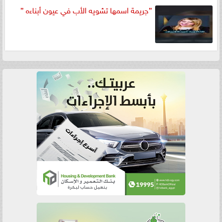
”جريمة اسمها تشويه الأب في عيون أبناءه ”