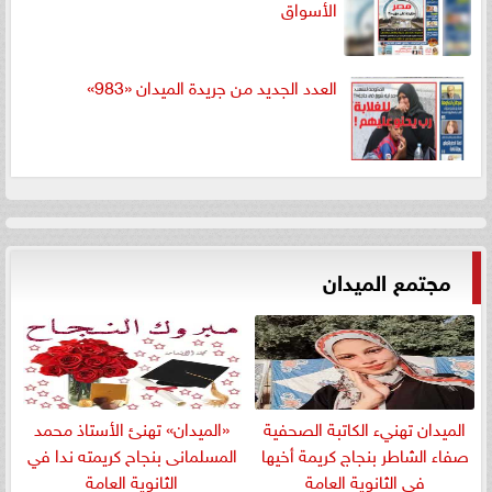
الأسواق
العدد الجديد من جريدة الميدان «983»
مجتمع الميدان
الميدان تهنيء الكاتبة الصحفية
«الميدان» تهنئ الأستاذ محمد
صفاء الشاطر بنجاج كريمة أخيها
المسلمانى بنجاح كريمته ندا في
في الثانوية العامة
الثانوية العامة