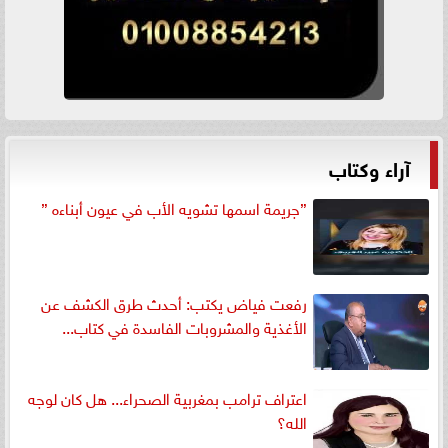
آراء وكتاب
”جريمة اسمها تشويه الأب في عيون أبناءه ”
رفعت فياض يكتب: أحدث طرق الكشف عن
الأغذية والمشروبات الفاسدة في كتاب...
اعتراف ترامب بمغربية الصحراء... هل كان لوجه
الله؟