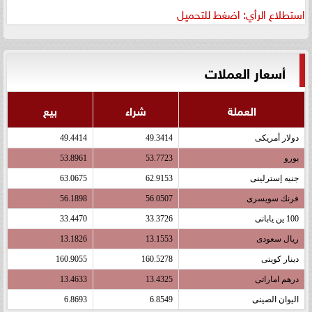
استطلاع الرأي: اضغط للتحميل
أسعار العملات
العملة
شراء
بيع
دولار أمريكى
49.3414
49.4414
يورو
53.7723
53.8961
جنيه إسترلينى
62.9153
63.0675
فرنك سويسرى
56.0507
56.1898
100 ين يابانى
33.3726
33.4470
ريال سعودى
13.1553
13.1826
دينار كويتى
160.5278
160.9055
درهم اماراتى
13.4325
13.4633
اليوان الصينى
6.8549
6.8693