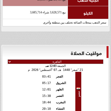
الكيلو
بيع 3,628,571 شراء 3,685,714
سعر الذهب بمحلات الصاغة تختلف بين منطقة وأخرى
مواقيت الصلاة
الجمعة
12:03 صـ
21
صفر
1448 هـ
07
أغسطس
2026 م
الفجر
03:41
الشروق
05:17
الظهر
12:01
مصر
العصر
15:38
المغرب
18:44
العشاء
20:10