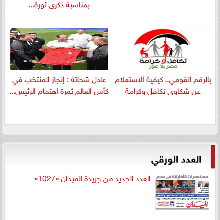
بمناسبة ذكرى ثورة...
بالرقم القومي.. كيفية الاستعلام
عادل شحاتة : إنجاز المنتخب في
عن شكاوى تكافل وكرامة
كأس العالم ثمرة اهتمام الرئيس...
العدد الورقي
العدد الجديد من جريدة الميدان «1027»