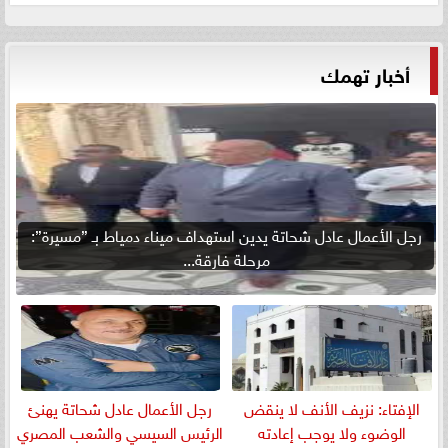
أخبار تهمك
رجل الأعمال عادل شحاتة يدين استهداف ميناء دمياط بـ ”مسيرة”:
مرحلة فارقة...
الإفتاء: نزيف الأنف لا ينقض
رجل الأعمال عادل شحاتة يهنئ
الوضوء ولا يوجب إعادته
الرئيس السيسي والشعب المصري