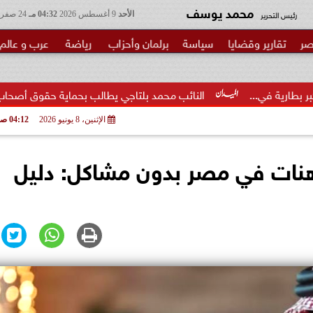
محمد يوسف
رئيس التحرير
الأحد
9 أغسطس 2026
04:32 مـ
24 صفر 1448
صر
تقارير وقضايا
سياسة
برلمان وأحزاب
رياضة
عرب و عالم
النائب محمد بلتاجي يطالب بحماية حقوق أصحاب المعاشات من ت
الإثنين، 8 يونيو 2026
04:12 صـ
هنات في مصر بدون مشاكل: دليل