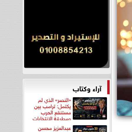
آراء وكتاب
«النصر» الذي لم
يكتمل: ترامب بين
مستنقع الحرب
ومطرقة الانتخابات
عبدالعزيز محسن