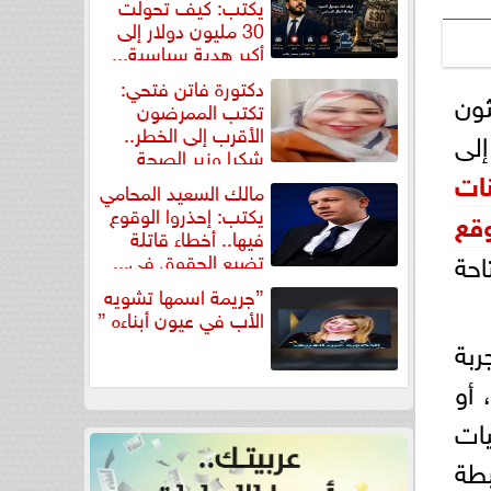
يكتب: كيف تحولت
30 مليون دولار إلى
أكبر هدية سياسية...
دكتورة فاتن فتحي:
ثون
تكتب الممرضون
الأقرب إلى الخطر..
إلى
شكرا وزير الصحة
ات
لتكريم...
مالك السعيد المحامي
يكتب: إحذروا الوقوع
قع
فيها.. أخطاء قاتلة
احة
تضيع الحقوق في...
”جريمة اسمها تشويه
الأب في عيون أبناءه ”
ربة
 أو
ات
بطة