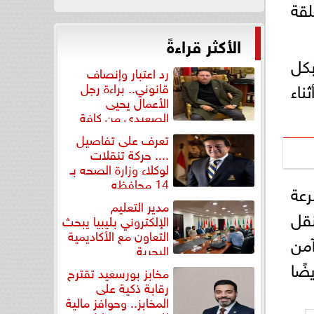
لقة
الأكثر قراءةً
بكل
رد اعتبار وإنصاف
ناء
قانوني.. براءة رجل
الأعمال يحيى
الصعيدي من كافة
التهم...
تعرف على تفاصيل
.... حركة تنقلات
لوكلاء وزارة الصحه بـ
14 محافظه
رعة
مدير التعليم
نقل
الإلكتروني بليبيا يبحث
التعاون مع الأكاديمية
آمن
البحرية
ضًا
مخابز بورسعيد تقترح
رقابة ذكية على
المخابز.. وحوافز مالية