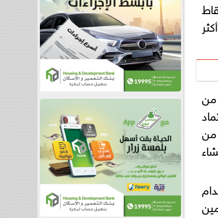
قاط
ثر
ر الكثير من
ماد
من
شاء
ام
مين