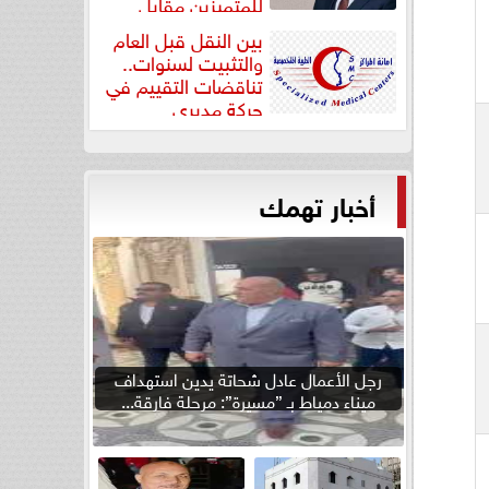
للمتميزين مقابل
جودة...
بين النقل قبل العام
والتثبيت لسنوات..
تناقضات التقييم في
حركة مديري
”مستشفيات...
أخبار تهمك
رجل الأعمال عادل شحاتة يدين استهداف
ميناء دمياط بـ ”مسيرة”: مرحلة فارقة...