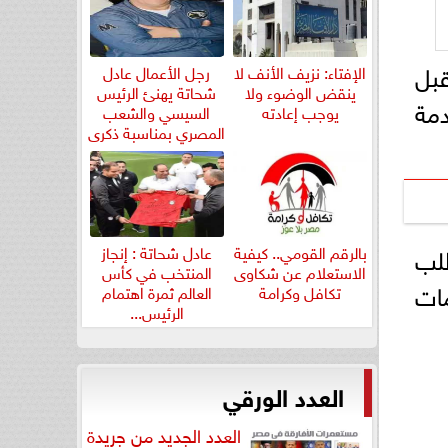
بل
الإفتاء: نزيف الأنف لا
رجل الأعمال عادل
ينقض الوضوء ولا
شحاتة يهنئ الرئيس
دمة
يوجب إعادته
السيسي والشعب
المصري بمناسبة ذكرى
ثورة...
لب
بالرقم القومي.. كيفية
عادل شحاتة : إنجاز
الاستعلام عن شكاوى
المنتخب في كأس
ات
تكافل وكرامة
العالم ثمرة اهتمام
الرئيس...
العدد الورقي
العدد الجديد من جريدة