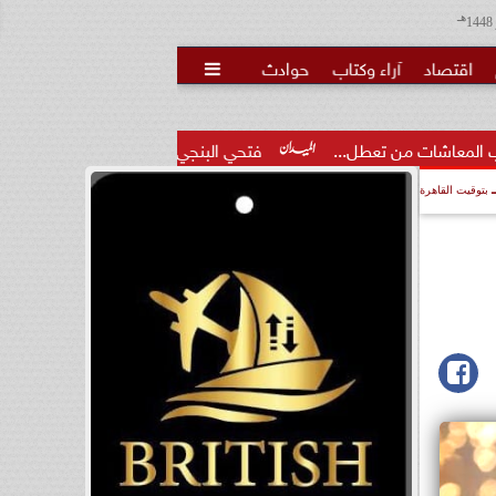
هـ
اقتصاد
آراء وكتاب
حوادث

عطل...
فتحي البنجي يعلن ترشحه لانتخابات نادي النصر ضمن قائم
بتوقيت القاهرة