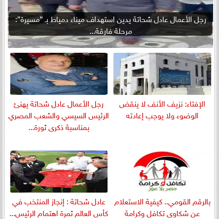
رجل الأعمال عادل شحاتة يدين استهداف ميناء دمياط بـ ”مسيرة”:
مرحلة فارقة...
الإفتاء: نزيف الأنف لا ينقض
رجل الأعمال عادل شحاتة يهنئ
الوضوء ولا يوجب إعادته
الرئيس السيسي والشعب المصري
بمناسبة ذكرى ثورة...
بالرقم القومي.. كيفية الاستعلام
عادل شحاتة : إنجاز المنتخب في
عن شكاوى تكافل وكرامة
كأس العالم ثمرة اهتمام الرئيس...