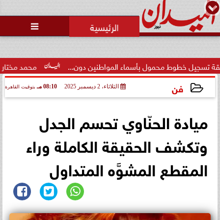
محمد يوسف
رئيس التحرير

طوط محمول بأسماء المواطنين دون...
محمد مختار جمعة: بدل ال
فن
الثلاثاء، 2 ديسمبر 2025
08:10 مـ
بتوقيت القاهرة
2025-12-02 20:10:48
ميادة الحنّاوي تحسم الجدل
وتكشف الحقيقة الكاملة وراء
المقطع المشوَّه المتداول