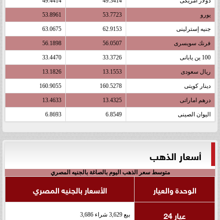
دولار أمريكى
49.3414
49.4414
يورو
53.7723
53.8961
جنيه إسترلينى
62.9153
63.0675
فرنك سويسرى
56.0507
56.1898
100 ين يابانى
33.3726
33.4470
ريال سعودى
13.1553
13.1826
دينار كويتى
160.5278
160.9055
درهم اماراتى
13.4325
13.4633
اليوان الصينى
6.8549
6.8693
أسعار الذهب
متوسط سعر الذهب اليوم بالصاغة بالجنيه المصري
الوحدة والعيار
الأسعار بالجنيه المصري
عيار 24
بيع 3,629 شراء 3,686