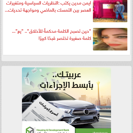
ايمن مدين يكتب :النظريات السياسية ومتغيرات
العصر بين التمسك بالماضي ومواجهة تحديات...
”حين تصبح الكلمة محكمةً للأخلاق”.. ”يع”...
كلمة صغيرة تختصر قبحًا كبيرًا