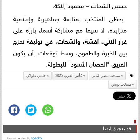
حسين الشحات – محمود زلاكة.
يحظى المنتخب بمتابعة جماهيرية وإعلامية
متزايدة، لا سيما مع مشاركة أسماء بارزة على
غرار
النني، أفشة، والشحات
، في توليفة تمزج
بين الخبرة والطموح، وسط توقعات بأن يكون
الفريق "الحصان الأسود" للبطولة.
منتخب مصر الثاني
كأس العرب 2025
حلمي طولان
منتخب تونس
⇧
قد يعجبك ايضا