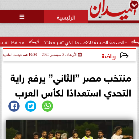
محمد يوسف
رئيس التحرير

2.0»... ما الذي تغير فعلا؟
محافظ الغربية يكرم 100 من أوائل الجمهورية والمحافظة ويؤكد: الاستثمار...
رياضة
الأربعاء، 3 سبتمبر 2025
10:30 صـ
بتوقيت القاهرة
2025-09-03 10:30:54
منتخب مصر ”الثاني” يرفع راية
التحدي استعدادًا لكأس العرب