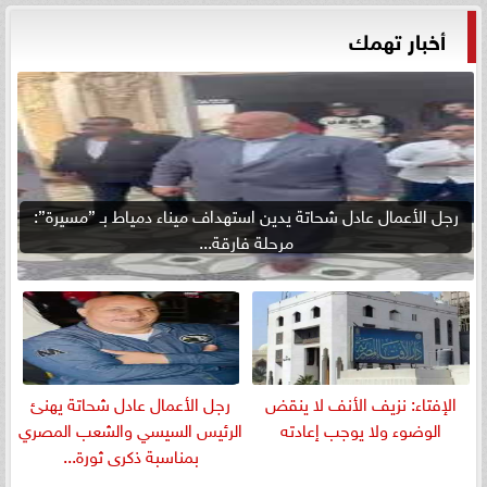
أخبار تهمك
رجل الأعمال عادل شحاتة يدين استهداف ميناء دمياط بـ ”مسيرة”:
مرحلة فارقة...
الإفتاء: نزيف الأنف لا ينقض
رجل الأعمال عادل شحاتة يهنئ
الوضوء ولا يوجب إعادته
الرئيس السيسي والشعب المصري
بمناسبة ذكرى ثورة...