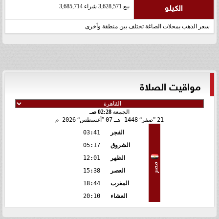
الكيلو
بيع 3,628,571 شراء 3,685,714
سعر الذهب بمحلات الصاغة تختلف بين منطقة وأخرى
مواقيت الصلاة
الجمعة
02:28 صـ
21
صفر
1448 هـ
07
أغسطس
2026 م
الفجر
03:41
الشروق
05:17
الظهر
12:01
مصر
العصر
15:38
المغرب
18:44
العشاء
20:10