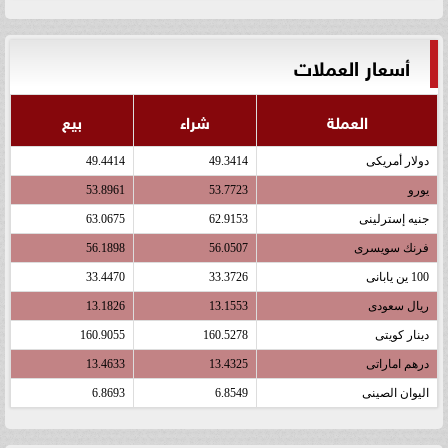
أسعار العملات
العملة
شراء
بيع
دولار أمريكى
49.3414
49.4414
يورو
53.7723
53.8961
جنيه إسترلينى
62.9153
63.0675
فرنك سويسرى
56.0507
56.1898
100 ين يابانى
33.3726
33.4470
ريال سعودى
13.1553
13.1826
دينار كويتى
160.5278
160.9055
درهم اماراتى
13.4325
13.4633
اليوان الصينى
6.8549
6.8693