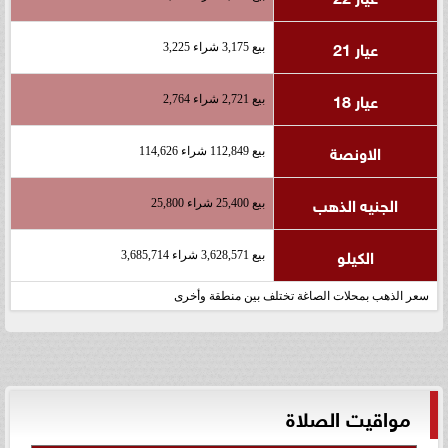
عيار 21
بيع 3,175 شراء 3,225
عيار 18
بيع 2,721 شراء 2,764
الاونصة
بيع 112,849 شراء 114,626
الجنيه الذهب
بيع 25,400 شراء 25,800
الكيلو
بيع 3,628,571 شراء 3,685,714
سعر الذهب بمحلات الصاغة تختلف بين منطقة وأخرى
مواقيت الصلاة