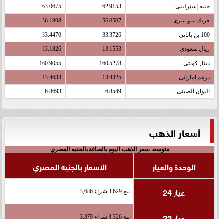
جنيه إسترلينى
62.9153
63.0675
فرنك سويسرى
56.0507
56.1898
100 ين يابانى
33.3726
33.4470
ريال سعودى
13.1553
13.1826
دينار كويتى
160.5278
160.9055
درهم اماراتى
13.4325
13.4633
اليوان الصينى
6.8549
6.8693
أسعار الذهب
متوسط سعر الذهب اليوم بالصاغة بالجنيه المصري
الوحدة والعيار
الأسعار بالجنيه المصري
عيار 24
بيع 3,629 شراء 3,686
عيار 22
بيع 3,326 شراء 3,379