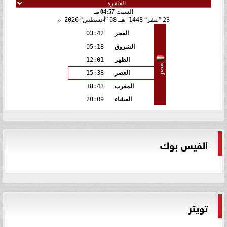
السبت
04:57 مـ
23
صفر
1448 هـ
08
أغسطس
2026 م
الفجر
03:42
الشروق
05:18
الظهر
12:01
مصر
العصر
15:38
المغرب
18:43
العشاء
20:09
الفيس بوك
تويتر