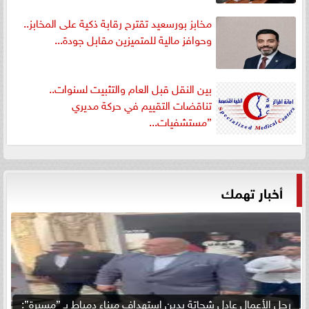
مخابز بورسعيد تقترح رقابة ذكية على المخابز..
وحوافز مالية للمتميزين مقابل جودة...
بين النقل قبل العام والتثبيت لسنوات..
تناقضات التقييم في حركة مديري
”مستشفيات...
أخبار تهمك
رجل الأعمال عادل شحاتة يدين استهداف ميناء دمياط بـ ”مسيرة”: