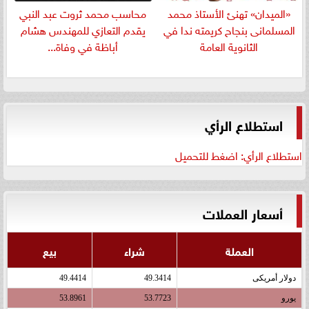
«الميدان» تهنئ الأستاذ محمد
​محاسب محمد ثروت عبد النبي
المسلمانى بنجاح كريمته ندا في
يقدم التعازي للمهندس هشام
الثانوية العامة
أباظة في وفاة...
استطلاع الرأي
استطلاع الرأي: اضغط للتحميل
أسعار العملات
العملة
شراء
بيع
دولار أمريكى
49.3414
49.4414
يورو
53.7723
53.8961