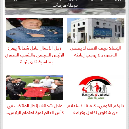
مرحلة فارقة...
الإفتاء: نزيف الأنف لا ينقض
رجل الأعمال عادل شحاتة يهنئ
الوضوء ولا يوجب إعادته
الرئيس السيسي والشعب المصري
بمناسبة ذكرى ثورة...
بالرقم القومي.. كيفية الاستعلام
عادل شحاتة : إنجاز المنتخب في
عن شكاوى تكافل وكرامة
كأس العالم ثمرة اهتمام الرئيس...