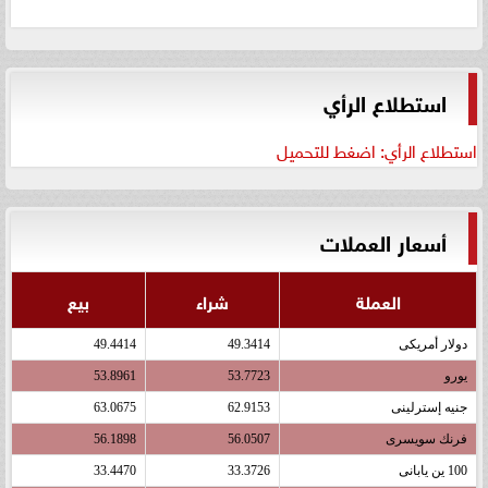
استطلاع الرأي
استطلاع الرأي: اضغط للتحميل
أسعار العملات
العملة
شراء
بيع
دولار أمريكى
49.3414
49.4414
يورو
53.7723
53.8961
جنيه إسترلينى
62.9153
63.0675
فرنك سويسرى
56.0507
56.1898
100 ين يابانى
33.3726
33.4470