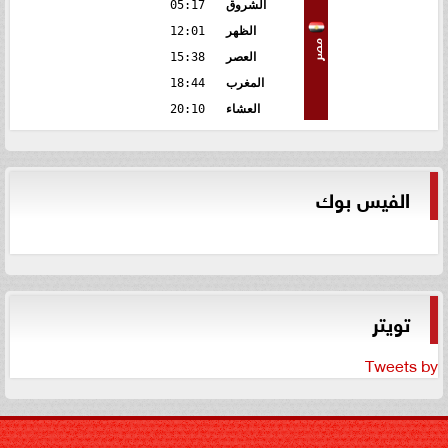
الشروق
05:17
الظهر
12:01
مصر
العصر
15:38
المغرب
18:44
العشاء
20:10
الفيس بوك
تويتر
Tweets by