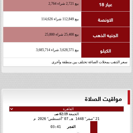
عيار 18
بيع 2,721 شراء 2,764
الاونصة
بيع 112,849 شراء 114,626
الجنيه الذهب
بيع 25,400 شراء 25,800
الكيلو
بيع 3,628,571 شراء 3,685,714
سعر الذهب بمحلات الصاغة تختلف بين منطقة وأخرى
مواقيت الصلاة
الجمعة
02:19 صـ
21
صفر
1448 هـ
07
أغسطس
2026 م
الفجر
03:41