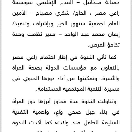
جميانة ميخائيل – المدير الإقليمي بمؤسسة
راعي مصر ، الحاج/ شكري مصباح – الأمين
العام لجمعية سنهور الخير وبإشراف وتنفيذ/
إيمان محمد عبد الواحد – مدير نظمت وحدة
تكافؤ الفرص.
كما تأتي الندوة في إطار اهتمام راعي مصر
بالتعاون مع مؤسسات الدولة بصحة المرأة
والأسرة، وتمكينها من أداء دورها الحيوي في
مسيرة التنمية المجتمعية المستدامة.
وتناولت الندوة عدة محاور أبرزها دور المرأة
في بناء جيل صحي واعٍ، وأهمية التغذية
السليمة للطفل منذ ولادته كما أكدت الندوة
على دور المرأة في مواجهة التسرب من