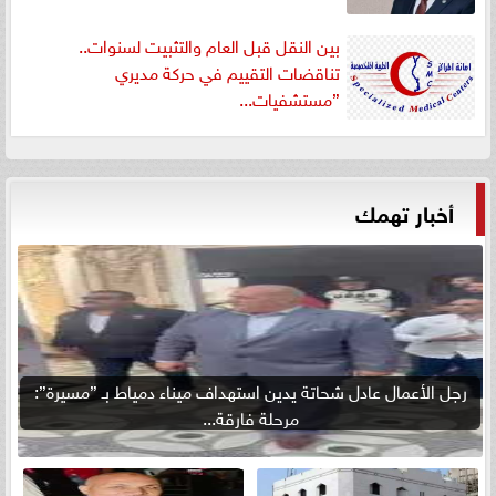
بين النقل قبل العام والتثبيت لسنوات..
تناقضات التقييم في حركة مديري
”مستشفيات...
أخبار تهمك
رجل الأعمال عادل شحاتة يدين استهداف ميناء دمياط بـ ”مسيرة”:
مرحلة فارقة...