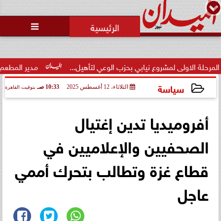
محمد يوسف
رئيس التحرير

ضبط 25 زجاجة «ويسكي» مهربة
داخل مطعم شهير بـ«نيو جيزة»..
والضريبة المس...
نيابي بحزب الوعي لتأهيل...
مدير المطعم عن واقعة منع سيدة من ا
سياسة
الثلاثاء، 12 أغسطس 2025
10:33 صـ
بتوقيت القاهرة
2025-08-12 10:33:19
أفروميديا تدين إغتيال
الصحفيين والإعلاميين في
قطاع غزة وتطالب بتحرك أممي
عاجل