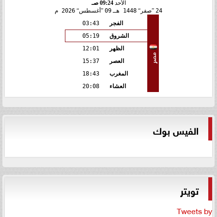
الأحد
09:24 صـ
24
صفر
1448 هـ
09
أغسطس
2026 م
الفجر
03:43
الشروق
05:19
الظهر
12:01
مصر
العصر
15:37
المغرب
18:43
العشاء
20:08
الفيس بوك
تويتر
Tweets by