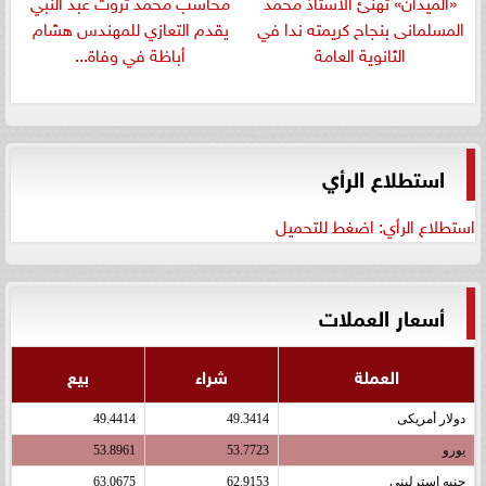
«الميدان» تهنئ الأستاذ محمد
​محاسب محمد ثروت عبد النبي
المسلمانى بنجاح كريمته ندا في
يقدم التعازي للمهندس هشام
الثانوية العامة
أباظة في وفاة...
استطلاع الرأي
استطلاع الرأي: اضغط للتحميل
أسعار العملات
العملة
شراء
بيع
دولار أمريكى
49.3414
49.4414
يورو
53.7723
53.8961
جنيه إسترلينى
62.9153
63.0675