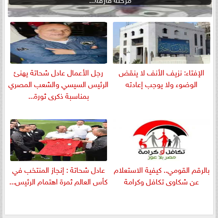
الإفتاء: نزيف الأنف لا ينقض
رجل الأعمال عادل شحاتة يهنئ
الوضوء ولا يوجب إعادته
الرئيس السيسي والشعب المصري
بمناسبة ذكرى ثورة...
بالرقم القومي.. كيفية الاستعلام
عادل شحاتة : إنجاز المنتخب في
عن شكاوى تكافل وكرامة
كأس العالم ثمرة اهتمام الرئيس...