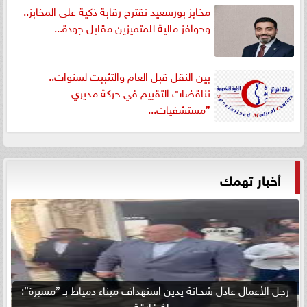
مخابز بورسعيد تقترح رقابة ذكية على المخابز..
وحوافز مالية للمتميزين مقابل جودة...
بين النقل قبل العام والتثبيت لسنوات..
تناقضات التقييم في حركة مديري
”مستشفيات...
أخبار تهمك
رجل الأعمال عادل شحاتة يدين استهداف ميناء دمياط بـ ”مسيرة”:
مرحلة فارقة...