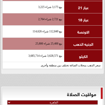
عيار 21
بيع 3,175 شراء 3,225
عيار 18
بيع 2,721 شراء 2,764
الاونصة
بيع 112,849 شراء 114,626
الجنيه الذهب
بيع 25,400 شراء 25,800
الكيلو
بيع 3,628,571 شراء 3,685,714
سعر الذهب بمحلات الصاغة تختلف بين منطقة وأخرى
مواقيت الصلاة