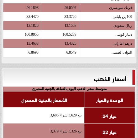
فرنك سويسرى
56.0507
56.1898
100 ين يابانى
33.3726
33.4470
ريال سعودى
13.1553
13.1826
دينار كويتى
160.5278
160.9055
درهم اماراتى
13.4325
13.4633
اليوان الصينى
6.8549
6.8693
أسعار الذهب
متوسط سعر الذهب اليوم بالصاغة بالجنيه المصري
الوحدة والعيار
الأسعار بالجنيه المصري
عيار 24
بيع 3,629 شراء 3,686
عيار 22
بيع 3,326 شراء 3,379