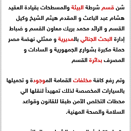
شن
قسم
شرطة
البيئة
والمسطحات بقيادة العقيد
هشام عبد الباعث و المقدم هيثم الشيخ وكيل
القسم و الرائد محمد بريك معاون القسم و ضباط
إدارة
البحث
الجنائي
بال
مديرية
و ممثلي نهضة مصر
حملة مكبرة بشوارع الجمهورية و السادات و
المصرف
بدائرة
القسم
وتم رفع كافة
مخلفات
القمامة الم
وجود
ة و تحميلها
بالسيارات المخصصة لذلك تمهيداً لنقلها الي
محطات التخلص الآمن طبقا للقانون وقواعد
السلامة والصحة المهنية.
وقد استقبل أهالي هذه الشوارع رجال الأمن