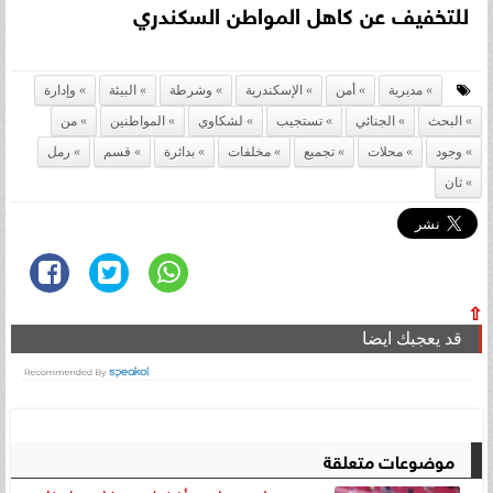
للتخفيف عن كاهل المواطن السكندري
مديرية
أمن
الإسكندرية
وشرطة
البيئة
وإدارة
البحث
الجنائي
تستجيب
لشكاوي
المواطنين
من
وجود
محلات
تجميع
مخلفات
بدائرة
قسم
رمل
ثان
⇧
قد يعجبك ايضا
موضوعات متعلقة