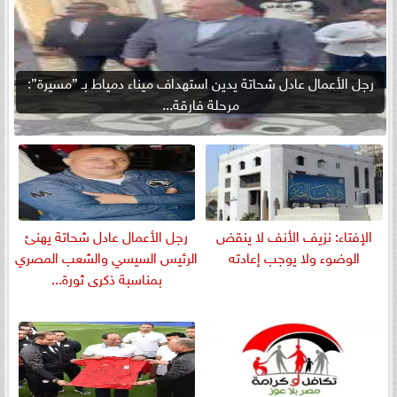
رجل الأعمال عادل شحاتة يدين استهداف ميناء دمياط بـ ”مسيرة”:
مرحلة فارقة...
الإفتاء: نزيف الأنف لا ينقض
رجل الأعمال عادل شحاتة يهنئ
الوضوء ولا يوجب إعادته
الرئيس السيسي والشعب المصري
بمناسبة ذكرى ثورة...