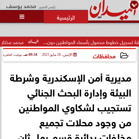
محمد يوسف
رئيس التحرير

وط محمول بأسماء المواطنين دون...
محمد مختار جمعة: بدل ال
محافظات
الإثنين، 26 مايو 2025
09:34 صـ
بتوقيت القاهرة
2025-05-26 09:34:52
مديرية أمن الإسكندرية وشرطة
البيئة وإدارة البحث الجنائي
تستجيب لشكاوي المواطنين
من وجود محلات تجميع
مخلفات بدائرة قسم رمل ثان