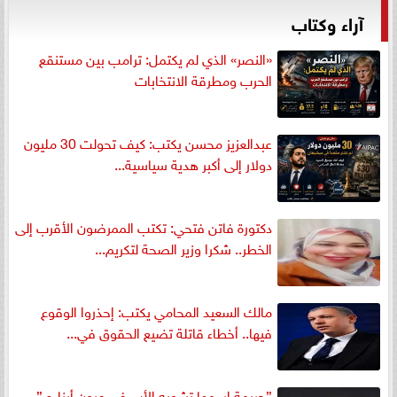
آراء وكتاب
«النصر» الذي لم يكتمل: ترامب بين مستنقع
الحرب ومطرقة الانتخابات
عبدالعزيز محسن يكتب: كيف تحولت 30 مليون
دولار إلى أكبر هدية سياسية...
دكتورة فاتن فتحي: تكتب الممرضون الأقرب إلى
الخطر.. شكرا وزير الصحة لتكريم...
مالك السعيد المحامي يكتب: إحذروا الوقوع
فيها.. أخطاء قاتلة تضيع الحقوق في...
”جريمة اسمها تشويه الأب في عيون أبناءه ”