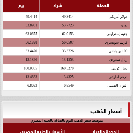
العملة
شراء
بيع
دولار أمريكى
49.3414
49.4414
يورو
53.7723
53.8961
جنيه إسترلينى
62.9153
63.0675
فرنك سويسرى
56.0507
56.1898
100 ين يابانى
33.3726
33.4470
ريال سعودى
13.1553
13.1826
دينار كويتى
160.5278
160.9055
درهم اماراتى
13.4325
13.4633
اليوان الصينى
6.8549
6.8693
أسعار الذهب
متوسط سعر الذهب اليوم بالصاغة بالجنيه المصري
الوحدة والعيار
الأسعار بالجنيه المصري