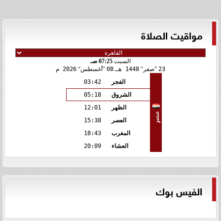
مواقيت الصلاة
السبت
07:25 صـ
23
صفر
1448 هـ
08
أغسطس
2026 م
الفجر
03:42
الشروق
05:18
الظهر
12:01
مصر
العصر
15:38
المغرب
18:43
العشاء
20:09
الفيس بوك