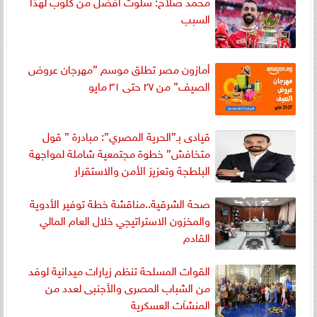
محمد صلاح: سلوت أفضل من كلوب لهذا
السبب
أمازون مصر تطلق موسم ”مهرجان عروض
الصيف” من ٢٧ حتى ٣١ مايو
قيادى بـ”الحرية المصري”: مبادرة ” قول
متخافش” خطوة مجتمعية شاملة لمواجهة
البلطجة وتعزيز الأمن والاستقرار
صحة الشرقية..مناقشة خطة توفير الأدوية
والمخزون الاستراتيجي خلال العام المالي
القادم
القوات المسلحة تنظم زيارات ميدانية لوفد
من الشباب المصرى والأجنبى لعدد من
المنشآت العسكرية