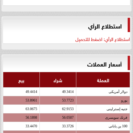
استطلاع الرأي
استطلاع الرأي: اضغط للتحميل
أسعار العملات
العملة
شراء
بيع
دولار أمريكى
49.3414
49.4414
يورو
53.7723
53.8961
جنيه إسترلينى
62.9153
63.0675
فرنك سويسرى
56.0507
56.1898
100 ين يابانى
33.3726
33.4470