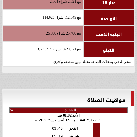
عيار 18
بيع 2,721 شراء 2,764
الاونصة
بيع 112,849 شراء 114,626
الجنيه الذهب
بيع 25,400 شراء 25,800
الكيلو
بيع 3,628,571 شراء 3,685,714
سعر الذهب بمحلات الصاغة تختلف بين منطقة وأخرى
مواقيت الصلاة
الأحد
01:02 صـ
23
صفر
1448 هـ
09
أغسطس
2026 م
الفجر
03:43
الشروق
05:19