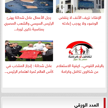
الإفتاء: نزيف الأنف لا ينقض
رجل الأعمال عادل شحاتة يهنئ
الوضوء ولا يوجب إعادته
الرئيس السيسي والشعب المصري
بمناسبة ذكرى ثورة...
بالرقم القومي.. كيفية الاستعلام
عادل شحاتة : إنجاز المنتخب في
عن شكاوى تكافل وكرامة
كأس العالم ثمرة اهتمام الرئيس...
العدد الورقي