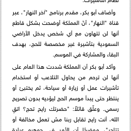
وأضاف أبو بكر، مقدم برنامج "آخر النهار"، عبر
قناة "النهار"، أنّ المملكة أوضحت بشكل قاطع
أنها لن تتهاون مع أي شخص يدخل الأراضي
السعودية بتأشيرة غير مخصصة للحج، بهدف
البقاء والمشاركة في الموسم.
وأكد أبو بكر أن المملكة شددت هذا العام على
أنها لن ترحم من يحاول التلاعب أو استخدام
تأشيرات عمل أو زيارة أو سياحة، ثم يختبئ أو
ينتظر حتى يبدأ موسم الحج ليؤديه بدون تصريح
رسمي. وعلّق قائلاً: "حضرتك رايح تحج؟ اتقِ
الله، أنت رايح تقابل ربنا مش تعمل مخالفة أو
تتاجر"، موضحًا أن الأمر في جوهره عبادة