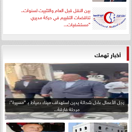
بين النقل قبل العام والتثبيت لسنوات..
تناقضات التقييم في حركة مديري
”مستشفيات...
أخبار تهمك
رجل الأعمال عادل شحاتة يدين استهداف ميناء دمياط بـ ”مسيرة”:
مرحلة فارقة...