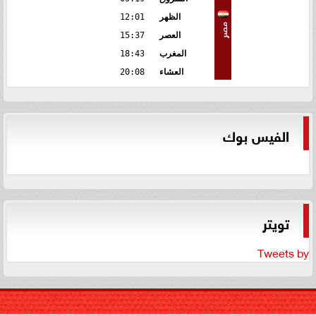
الظهر
12:01
مصر
العصر
15:37
المغرب
18:43
العشاء
20:08
الفيس بوك
تويتر
Tweets by