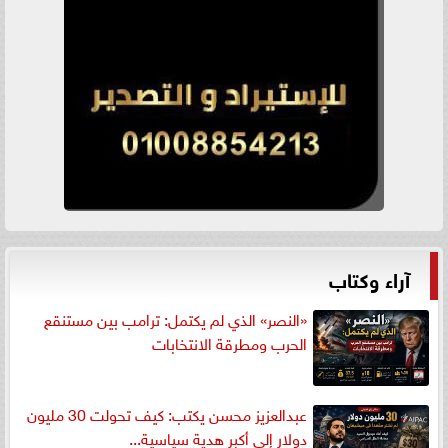
آراء وكتاب
«النصر» الذي لم يكتمل: ترامب بين مستنقع
الحرب ومطرقة الانتخابات
عبدالعزيز محسن يكتب: كيف تحولت 30 مليون
دولار إلى أكبر هدية سياسية...