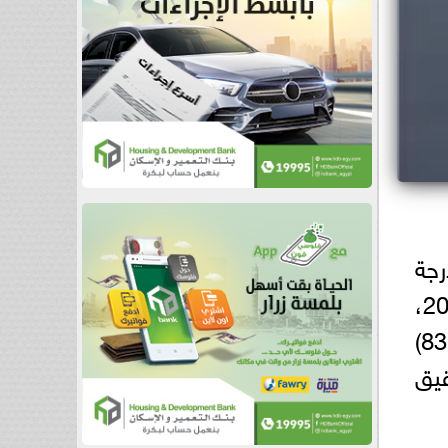
رجة
في بورصة نيويورك، اليوم عن نتائجها المالية غير المدققة للربع الأول من العام 2025،
المنتهي في 31 مارس محققةً إيرادات قياسية تعدت حاجز308.2 مليون درهم 83.9)
حقيق