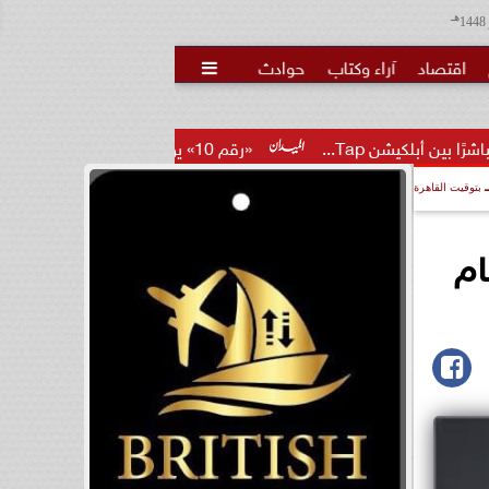
هـ
اقتصاد
آراء وكتاب
حوادث

«رقم 10» يوضح حقيقة تمديد عقد إمام عاشور وتمرد مهاجم...
بتوقيت القاهرة
ام