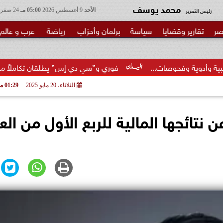
محمد يوسف
رئيس التحرير
الأحد
9 أغسطس 2026
05:00 مـ
24 صفر 1448
صر
تقارير وقضايا
سياسة
برلمان وأحزاب
رياضة
عرب و عالم
ت...
فوري و”سي دي إس” يطلقان تكاملاً مباشرًا بين أبلكيشن Tap...
الثلاثاء، 20 مايو 2025
01:29 مـ
نتائجها المالية للربع الأول من الع