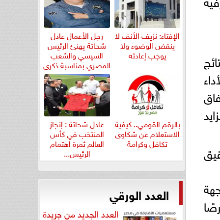
فيه
الإفتاء: نزيف الأنف لا
رجل الأعمال عادل
ينقض الوضوء ولا
شحاتة يهنئ الرئيس
يوجب إعادته
السيسي والشعب
ائج
المصري بمناسبة ذكرى
ثورة...
 إلى أن الأداء
فاق
ايد
بالرقم القومي.. كيفية
عادل شحاتة : إنجاز
الاستعلام عن شكاوى
المنتخب في كأس
تكافل وكرامة
العالم ثمرة اهتمام
قيق
الرئيس...
جهة
العدد الورقي
صًا
العدد الجديد من جريدة