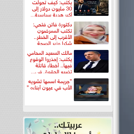
يكتب: كيف تحولت
30 مليون دولار إلى
أكبر هدية سياسية...
دكتورة فاتن فتحي:
تكتب الممرضون
الأقرب إلى الخطر..
شكرا وزير الصحة
لتكريم...
مالك السعيد المحامي
يكتب: إحذروا الوقوع
فيها.. أخطاء قاتلة
تضيع الحقوق في...
”جريمة اسمها تشويه
الأب في عيون أبناءه ”