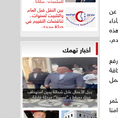
للمتميزين مقابل
جودة...
 عن
بين النقل قبل العام
والتثبيت لسنوات..
داء
تناقضات التقييم في
حركة مديري
هذه
”مستشفيات...
دم،
أخبار تهمك
فع
فة
مل
رجل الأعمال عادل شحاتة يدين استهداف
ميناء دمياط بـ ”مسيرة”: مرحلة فارقة...
تمر
منا