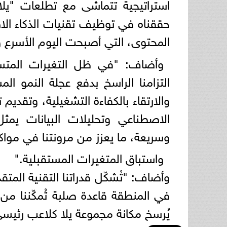
استراتيجية تتماشى مع تطلعات "يلا"
حققناه في توظيف تقنيات الذكاء الا
المحتوى، التي أصبحت اليوم الأسرع 
وأضاف: "في ظل التغيرات المتسار
التزامنا الراسخ بدفع عجلة النمو الم
والارتقاء بالكفاءة التشغيلية، وتقديم
الاصطناعي وتحليلات البيانات يمثل
وسريعة، ما يعزز من مرونتنا في موا
واستباق المتغيرات المستقبلية."
وأضاف: "تُشكّل قدراتنا التقنية المت
في المنطقة قاعدة صلبة تُمكّننا من
يُرسخ مكانة مجموعة يلا كلاعب رئيس