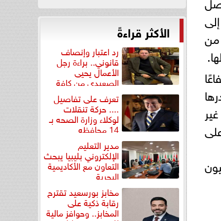
اصل
إلى
الأكثر قراءةً
ع الأول من
رد اعتبار وإنصاف
ا.
قانوني.. براءة رجل
الأعمال يحيى
عًا
الصعيدي من كافة
 قدرها
التهم...
تعرف على تفاصيل
.... حركة تنقلات
غير
لوكلاء وزارة الصحه بـ
 الضوء على
14 محافظه
مدير التعليم
الإلكتروني بليبيا يبحث
لنشطين شهرياً بنسبة 17.9% إلى 44.6 مليون
التعاون مع الأكاديمية
البحرية
مخابز بورسعيد تقترح
رقابة ذكية على
المخابز.. وحوافز مالية