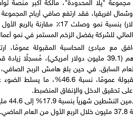
تها مجموعة "يلا المحدودة"، مالكة أكبر منصة تو
مال افريقيا، فقد ارتفع صافي أرباح المجموعة 
133.7مليون درهم (36.4 مليون دولار) بنسبة نمو وصلت 17٪ مقارنة بالرب
المالي للشركة بفضل الزخم المستمر في نمو أعماله
 مع مبادئ المحاسبة المقبولة عمومًا، ارتفا
ملحوظًا، حيث بلغ 143.6 مليون درهم (39.1 مليون دولار أمريكي)، مُسجلًا زيادة
 العام السابق. في حين بلغ هامش الربح الصافي، 
المتوافق مع المبادئ المحاسبية المقبولة عمومًا، نسبة 46.6%، ما يسلط
 على تحقيق الدخل والإنفاق المنضبط.
إلى ذلك، ارتفع متوسط عدد المستخدمين ا
اضي.