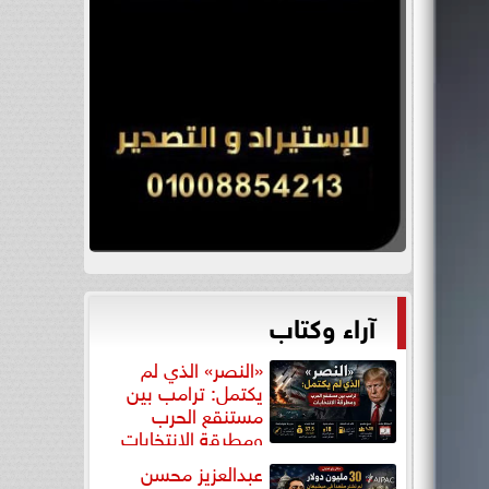
آراء وكتاب
«النصر» الذي لم
يكتمل: ترامب بين
مستنقع الحرب
ومطرقة الانتخابات
عبدالعزيز محسن