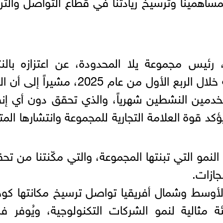
ساهمينا وترسيخ ريادتنا في قطاع التواصل والتر
ئيس مجموعة يلا المحدودة، عن اعتزازه بالنت
التشغيلية القوية التي حققتها الشركة خلال الربع الأول من عام 2025، مشيراً
خدمين النشطين شهرياً، والذي تحقق دون أي إن
د قوة العلامة التجارية للمجموعة وانتشارها المتز
 النمو التي تبنتها المجموعة، والتي مكّنتنا من تح
جازات.
أوسط وشمال أفريقيا تواصل ترسيخ مكانتها كو
ة مثالية لنمو الشركات التكنولوجية، ويُوفر فر