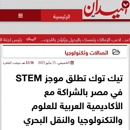
محمد يوسف
رئيس التحرير

زمالك يتمسك بالرحيل ويُلوّح باللجوء...
رئيس لجنة الحكام: الفراعن
اتصالات وتكنولوجيا
الخميس، 15 مايو 2025
12:56 مـ
بتوقيت القاهرة
2025-05-15 12:56:10
تيك توك تطلق موجز STEM
في مصر بالشراكة مع
الأكاديمية العربية للعلوم
والتكنولوجيا والنقل البحري