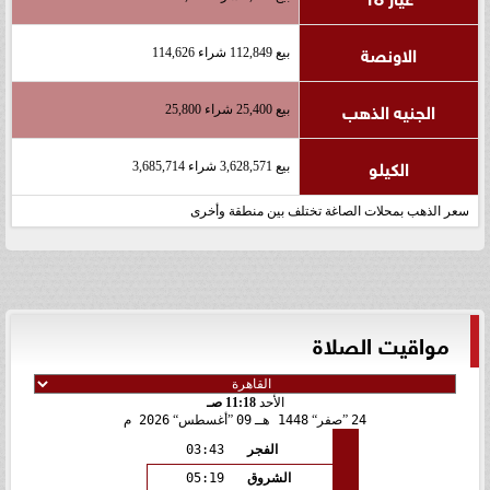
الاونصة
بيع 112,849 شراء 114,626
الجنيه الذهب
بيع 25,400 شراء 25,800
الكيلو
بيع 3,628,571 شراء 3,685,714
سعر الذهب بمحلات الصاغة تختلف بين منطقة وأخرى
مواقيت الصلاة
الأحد
11:18 صـ
24
صفر
1448 هـ
09
أغسطس
2026 م
الفجر
03:43
الشروق
05:19