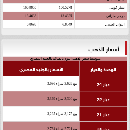
دينار كويتى
160.5278
160.9055
درهم اماراتى
13.4325
13.4633
اليوان الصينى
6.8549
6.8693
أسعار الذهب
متوسط سعر الذهب اليوم بالصاغة بالجنيه المصري
الوحدة والعيار
الأسعار بالجنيه المصري
عيار 24
بيع 3,629 شراء 3,686
عيار 22
بيع 3,326 شراء 3,379
عيار 21
بيع 3,175 شراء 3,225
عيار 18
بيع 2,721 شراء 2,764