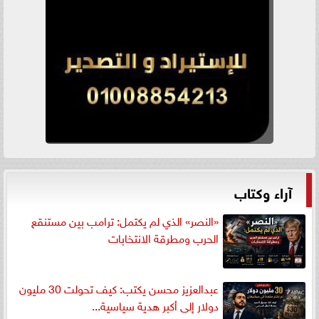
آراء وكتاب
«النصر» الذي لم يكتمل: ترامب بين مستنقع
الحرب ومطرقة الانتخابات
عبدالعزيز محسن يكتب: كيف تحولت 30 مليون
دولار إلى أكبر هدية سياسية...