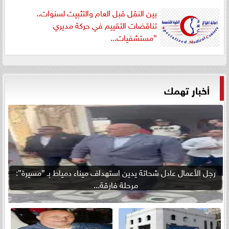
بين النقل قبل العام والتثبيت لسنوات..
تناقضات التقييم في حركة مديري
”مستشفيات...
أخبار تهمك
رجل الأعمال عادل شحاتة يدين استهداف ميناء دمياط بـ ”مسيرة”:
مرحلة فارقة...