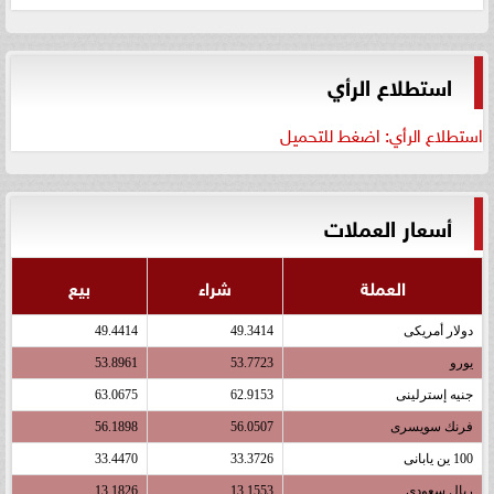
استطلاع الرأي
استطلاع الرأي: اضغط للتحميل
أسعار العملات
العملة
شراء
بيع
دولار أمريكى
49.3414
49.4414
يورو
53.7723
53.8961
جنيه إسترلينى
62.9153
63.0675
فرنك سويسرى
56.0507
56.1898
100 ين يابانى
33.3726
33.4470
ريال سعودى
13.1553
13.1826