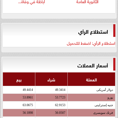
الثانوية العامة
أباظة في وفاة...
استطلاع الرأي
استطلاع الرأي: اضغط للتحميل
أسعار العملات
العملة
شراء
بيع
دولار أمريكى
49.3414
49.4414
يورو
53.7723
53.8961
جنيه إسترلينى
62.9153
63.0675
فرنك سويسرى
56.0507
56.1898