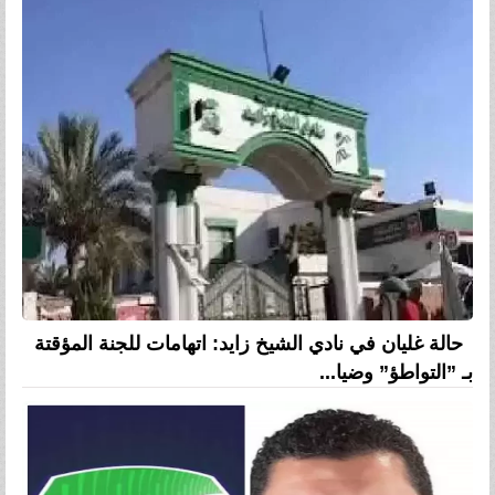
حالة غليان في نادي الشيخ زايد: اتهامات للجنة المؤقتة
بـ ”التواطؤ” وضيا...