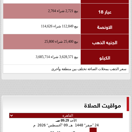
عيار 18
بيع 2,721 شراء 2,764
الاونصة
بيع 112,849 شراء 114,626
الجنيه الذهب
بيع 25,400 شراء 25,800
الكيلو
بيع 3,628,571 شراء 3,685,714
سعر الذهب بمحلات الصاغة تختلف بين منطقة وأخرى
مواقيت الصلاة
الأحد
09:29 صـ
24
صفر
1448 هـ
09
أغسطس
2026 م