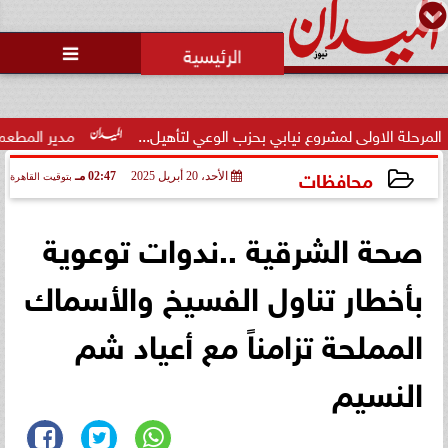
محمد يوسف
رئيس التحرير

وزارة الداخلية تفتح باب التقديم
لحج القرعة 2027.. اعرف الشروط
والمواعي...
ابي بحزب الوعي لتأهيل...
مدير المطعم عن واقعة منع سيدة من ال
محافظات
الأحد، 20 أبريل 2025
02:47 مـ
بتوقيت القاهرة
2025-04-20 14:47:19
صحة الشرقية ..ندوات توعوية
بأخطار تناول الفسيخ والأسماك
المملحة تزامناً مع أعياد شم
النسيم