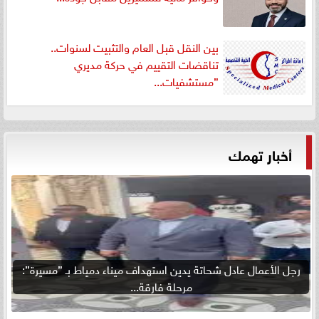
بين النقل قبل العام والتثبيت لسنوات..
تناقضات التقييم في حركة مديري
”مستشفيات...
أخبار تهمك
رجل الأعمال عادل شحاتة يدين استهداف ميناء دمياط بـ ”مسيرة”:
مرحلة فارقة...