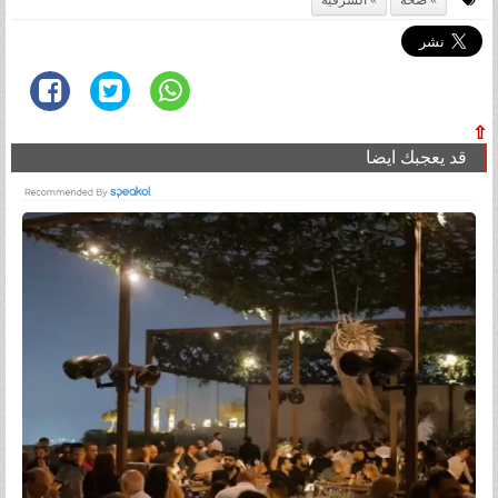
صحة
الشرقية
⇧
قد يعجبك ايضا