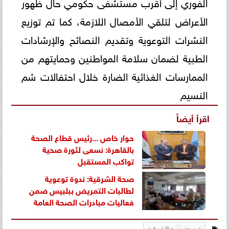
الفوري إلى أقرب مستشفى حكومي حال ظهور
الأعراض لتلقي الأمصال اللازمة، كما تم توزيع
النشرات التوعوية وتقديم النصائح والإرشادات
الطبية لضمان سلامة المواطنين وحمايتهم من
الممارسات الغذائية الضارة خلال احتفالات شم
النسيم
اقرأ أيضاً
حوار خاص ...رئيس قطاع الصحة
بالقاهرة: نسعى لثورة صحية
تواكب المستقبل
صحة الشرقية: ندوة توعوية
لطالبات التمريض ببلبيس ضمن
فعاليات مبادرات الصحة العامة