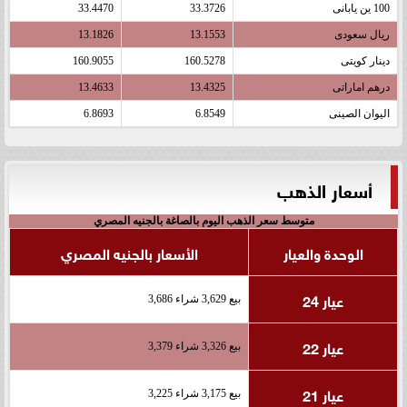
100 ين يابانى
33.3726
33.4470
ريال سعودى
13.1553
13.1826
دينار كويتى
160.5278
160.9055
درهم اماراتى
13.4325
13.4633
اليوان الصينى
6.8549
6.8693
أسعار الذهب
متوسط سعر الذهب اليوم بالصاغة بالجنيه المصري
الوحدة والعيار
الأسعار بالجنيه المصري
عيار 24
بيع 3,629 شراء 3,686
عيار 22
بيع 3,326 شراء 3,379
عيار 21
بيع 3,175 شراء 3,225