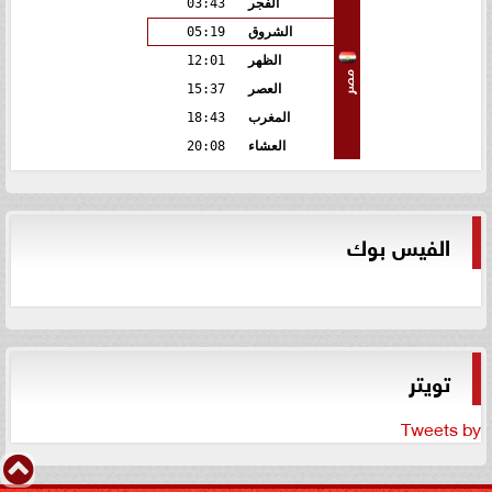
الفجر
03:43
الشروق
05:19
الظهر
12:01
مصر
العصر
15:37
المغرب
18:43
العشاء
20:08
الفيس بوك
تويتر
Tweets by