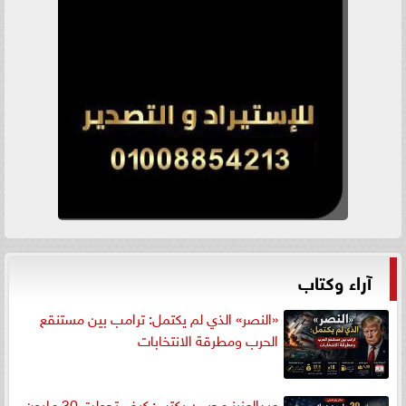
آراء وكتاب
«النصر» الذي لم يكتمل: ترامب بين مستنقع
الحرب ومطرقة الانتخابات
عبدالعزيز محسن يكتب: كيف تحولت 30 مليون