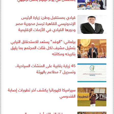
قيادي بمستقبل وطن: زيارة الرئيس
الإندونيسي للقاهرة ترسخ محورية مصر
ودورها القيادي في الأزمات الإقليمية
برلماني: ”الوفد” يستعد للاستحقاق النيابي
بتمثيل مشرف لكل فئات المجتمع بما يليق
بتاريخه ومكانته
45 زيارة رقابية على المنشآت السياحية..
وتسجيل 7 مطاعم بالهيئة
سيراميكا كليوباترا يكشف آخر تطورات إصابة
القندوسي
موعد مباراة الزمالك أمام حرس الحدود