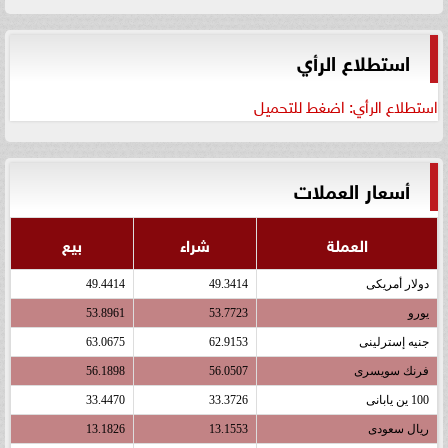
استطلاع الرأي
استطلاع الرأي: اضغط للتحميل
أسعار العملات
العملة
شراء
بيع
دولار أمريكى
49.3414
49.4414
يورو
53.7723
53.8961
جنيه إسترلينى
62.9153
63.0675
فرنك سويسرى
56.0507
56.1898
100 ين يابانى
33.3726
33.4470
ريال سعودى
13.1553
13.1826