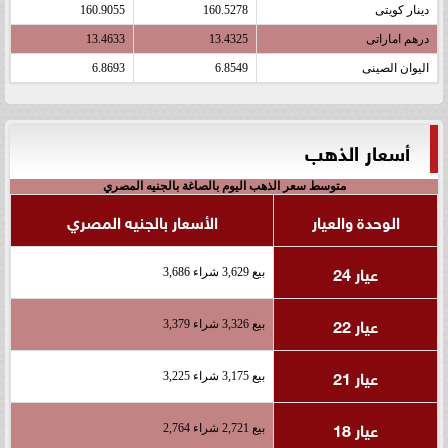
دينار كويتى
160.5278
160.9055
درهم اماراتى
13.4325
13.4633
اليوان الصينى
6.8549
6.8693
أسعار الذهب
متوسط سعر الذهب اليوم بالصاغة بالجنيه المصري
الوحدة والعيار
الأسعار بالجنيه المصري
عيار 24
بيع 3,629 شراء 3,686
عيار 22
بيع 3,326 شراء 3,379
عيار 21
بيع 3,175 شراء 3,225
عيار 18
بيع 2,721 شراء 2,764