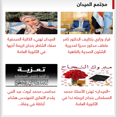
مجتمع الميدان
قرار وزاري بتكليف الدكتور تامر
الميدان تهنيء الكاتبة الصحفية
عاطف مدكور مديرًا لمديرية
صفاء الشاطر بنجاج كريمة أخيها
الشئون الصحية بالقاهرة
في الثانوية العامة
«الميدان» تهنئ الأستاذ محمد
​محاسب محمد ثروت عبد النبي
المسلمانى بنجاح كريمته ندا في
يقدم التعازي للمهندس هشام
الثانوية العامة
أباظة في وفاة...