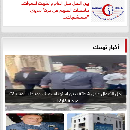
بين النقل قبل العام والتثبيت لسنوات..
تناقضات التقييم في حركة مديري
”مستشفيات...
أخبار تهمك
رجل الأعمال عادل شحاتة يدين استهداف ميناء دمياط بـ ”مسيرة”:
مرحلة فارقة...