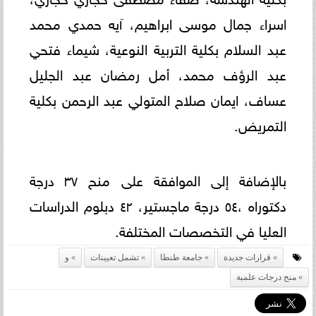
اسراء جمال موسى ابراهيم، آيه حمدي محمد
عبد السلام بكلية التربية النوعية، شيماء فتحي
عبد الرؤف محمد، أمل رمضان عبد الجليل
عساف، ايمان صلاح المتولي عبد الرحمن بكلية
التمريض.
بالإضافة إلى الموافقة على منح ٣٧ درجة
دكتوراه ،٥٤ درجة ماجستير، ٤٢ دبلوم الدراسات
العليا في التخصصات المختلفة.
قرارات جديدة
جامعة طنطا
تشمل تعيينات
و
منح درجات علمية