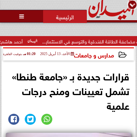
محمد يوسف
رئيس التحرير

قة الفندقية والتوسع في الاستثمار...
أحمد هاشم: الإعلام مُط
مدارس و جامعات
الأحد، 13 أبريل 2025
01:20 مـ
بتوقيت القاهرة
2025-04-13 13:20:09
قرارات جديدة بـ «جامعة طنطا»
تشمل تعيينات ومنح درجات
علمية