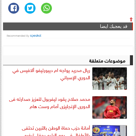
⇧
قد يعجبك ايضا
موضوعات متعلقة
ريال مدريد يواجه ام ديبورتيفو ألافيس في
الدوري الإسباني
محمد صلاح يقود ليفربول لتعزيز صدارته فى
الدورى الإنجليزى أمام وست هام
أمانة حزب حماة الوطن بالتبين تحتفى
بالأطفال في يوم اليتيم بحفل ترفيهي