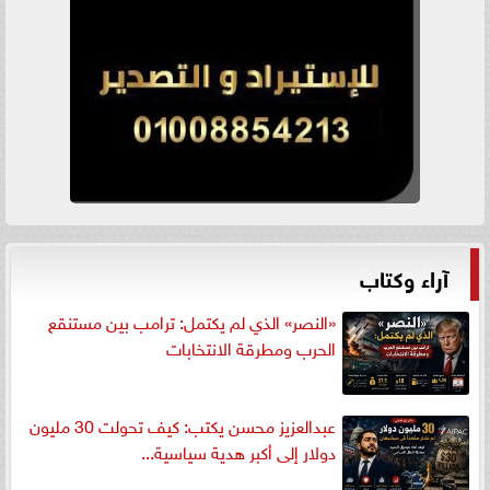
آراء وكتاب
«النصر» الذي لم يكتمل: ترامب بين مستنقع
الحرب ومطرقة الانتخابات
عبدالعزيز محسن يكتب: كيف تحولت 30 مليون
دولار إلى أكبر هدية سياسية...