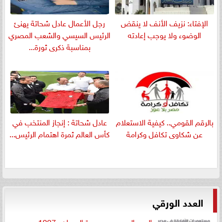
الإفتاء: نزيف الأنف لا ينقض
رجل الأعمال عادل شحاتة يهنئ
الوضوء ولا يوجب إعادته
الرئيس السيسي والشعب المصري
بمناسبة ذكرى ثورة...
بالرقم القومي.. كيفية الاستعلام
عادل شحاتة : إنجاز المنتخب في
عن شكاوى تكافل وكرامة
كأس العالم ثمرة اهتمام الرئيس...
العدد الورقي
العدد الجديد من جريدة الميدان «1027»