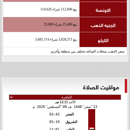
الاونصة
بيع 112,849 شراء 114,626
الجنيه الذهب
بيع 25,400 شراء 25,800
الكيلو
بيع 3,628,571 شراء 3,685,714
سعر الذهب بمحلات الصاغة تختلف بين منطقة وأخرى
مواقيت الصلاة
الأحد
12:11 صـ
23
صفر
1448 هـ
09
أغسطس
2026 م
الفجر
03:43
الشروق
05:19
الظهر
12:01