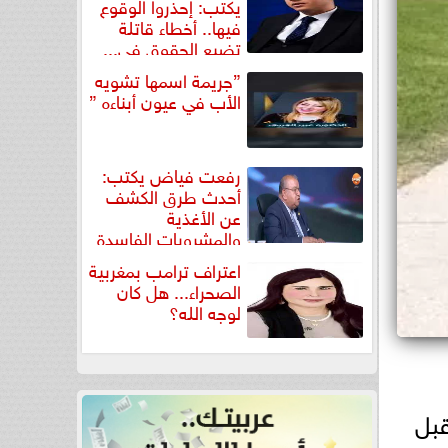
يكتب: إحذروا الوقوع
فيها.. أخطاء قاتلة
تضيع الحقوق في...
”جريمة اسمها تشويه
الأب في عيون أبناءه ”
رفعت فياض يكتب:
أحدث طرق الكشف
عن الأغذية
والمشروبات الفاسدة
في كتاب...
اعتراف ترامب بمغربية
الصحراء... هل كان
لوجه الله؟
بل