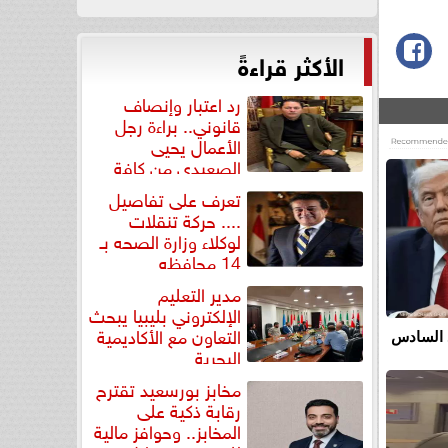
الأكثر قراءةً
رد اعتبار وإنصاف
قانوني.. براءة رجل
الأعمال يحيى
الصعيدي من كافة
التهم...
تعرف على تفاصيل
.... حركة تنقلات
لوكلاء وزارة الصحه بـ
14 محافظه
مدير التعليم
الإلكتروني بليبيا يبحث
التعاون مع الأكاديمية
 السادس
البحرية
مخابز بورسعيد تقترح
رقابة ذكية على
المخابز.. وحوافز مالية