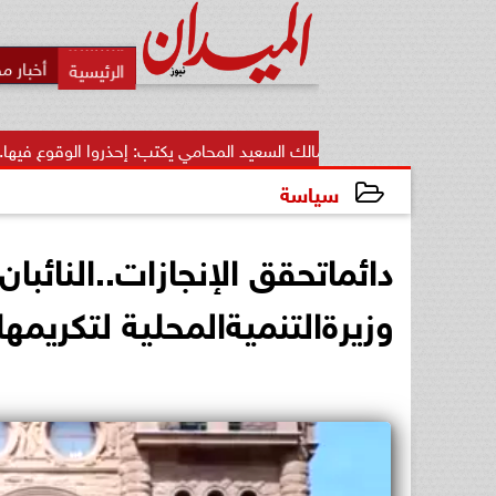
أخبار م
مالك السعيد المحامي يكتب: إحذروا الوقوع فيها.. أخطاء قاتلة تضيع...
سياسة
2025-04-09 16:58:13
دائماتحقق الإنجازات..النائب
وزيرةالتنميةالمحلية لتكريمه