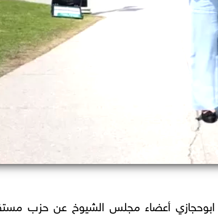
مد ابوحجازي أعضاء مجلس الشيوخ عن حزب مستق