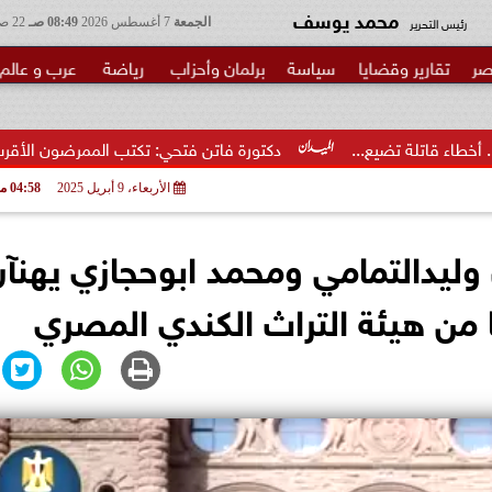
محمد يوسف
رئيس التحرير
الجمعة
7 أغسطس 2026
08:49 صـ
22 صفر 1448
صر
تقارير وقضايا
سياسة
برلمان وأحزاب
رياضة
عرب و عالم
دكتورة فاتن فتحي: تكتب الممرضون الأقرب إلى الخطر.. شكرا وزير.
الأربعاء، 9 أبريل 2025
04:58 مـ
ان وليدالتمامي ومحمد ابوحجازي يهنآ
ا من هيئة التراث الكندي المصري