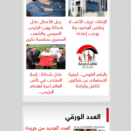
الإفتاء: نزيف الأنف لا
رجل الأعمال عادل
ينقض الوضوء ولا
شحاتة يهنئ الرئيس
يوجب إعادته
السيسي والشعب
المصري بمناسبة ذكرى
ثورة...
بالرقم القومي.. كيفية
عادل شحاتة : إنجاز
الاستعلام عن شكاوى
المنتخب في كأس
تكافل وكرامة
العالم ثمرة اهتمام
الرئيس...
العدد الورقي
العدد الجديد من جريدة