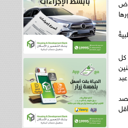
وض
رها
يةً
 كل
نين
عبد
صد
أقل