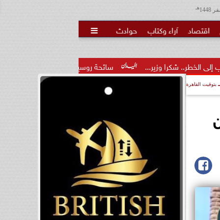
هـ
اقتصاد
آراء وكتاب
حوادث

..
سائحة روسية لـ”مراسي”: الغردقة تجمع بين الموقع المميز والإ
بتوقيت القاهرة
ن