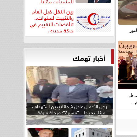
للمتميزين مقابل
جودة...
بين النقل قبل العام
والتثبيت لسنوات..
تناقضات التقييم في
حركة مديري
نور
”مستشفيات...
أخبار تهمك
… بل
..
رجل الأعمال عادل شحاتة يدين استهداف
ميناء دمياط بـ ”مسيرة”: مرحلة فارقة...