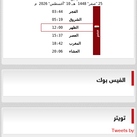
25
صفر
1448 هـ
10
أغسطس
2026 م
الفجر
03:44
الشروق
05:19
الظهر
12:00
مصر
العصر
15:37
المغرب
18:42
العشاء
20:06
الفيس بوك
تويتر
Tweets by