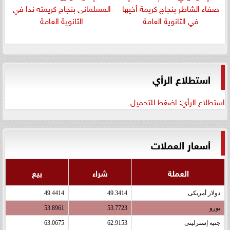
صفاء الشاطر بنجاج كريمة أخيها
المسلمانى بنجاح كريمته ندا في
في الثانوية العامة
الثانوية العامة
استطلاع الرأي
استطلاع الرأي: اضغط للتحميل
أسعار العملات
العملة
شراء
بيع
دولار أمريكى
49.3414
49.4414
يورو
53.7723
53.8961
جنيه إسترلينى
62.9153
63.0675