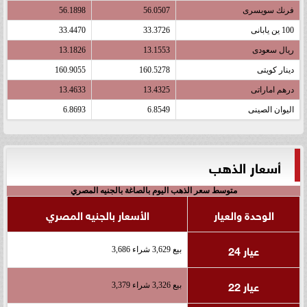
فرنك سويسرى
56.0507
56.1898
100 ين يابانى
33.3726
33.4470
ريال سعودى
13.1553
13.1826
دينار كويتى
160.5278
160.9055
درهم اماراتى
13.4325
13.4633
اليوان الصينى
6.8549
6.8693
أسعار الذهب
متوسط سعر الذهب اليوم بالصاغة بالجنيه المصري
الوحدة والعيار
الأسعار بالجنيه المصري
عيار 24
بيع 3,629 شراء 3,686
عيار 22
بيع 3,326 شراء 3,379