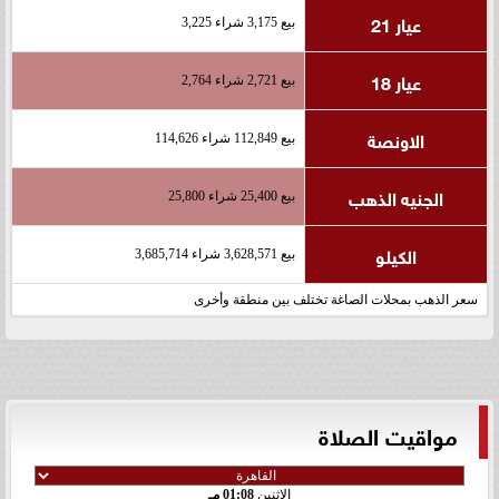
عيار 21
بيع 3,175 شراء 3,225
عيار 18
بيع 2,721 شراء 2,764
الاونصة
بيع 112,849 شراء 114,626
الجنيه الذهب
بيع 25,400 شراء 25,800
الكيلو
بيع 3,628,571 شراء 3,685,714
سعر الذهب بمحلات الصاغة تختلف بين منطقة وأخرى
مواقيت الصلاة
الإثنين
01:08 مـ