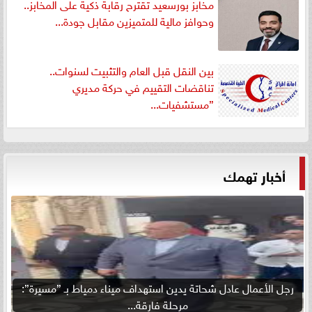
مخابز بورسعيد تقترح رقابة ذكية على المخابز..
وحوافز مالية للمتميزين مقابل جودة...
بين النقل قبل العام والتثبيت لسنوات..
تناقضات التقييم في حركة مديري
”مستشفيات...
أخبار تهمك
رجل الأعمال عادل شحاتة يدين استهداف ميناء دمياط بـ ”مسيرة”:
مرحلة فارقة...