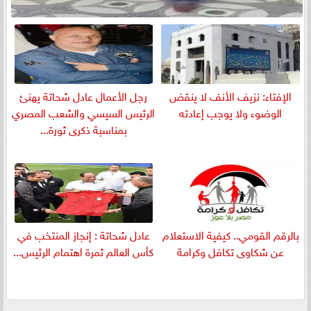
الإفتاء: نزيف الأنف لا ينقض
رجل الأعمال عادل شحاتة يهنئ
الوضوء ولا يوجب إعادته
الرئيس السيسي والشعب المصري
بمناسبة ذكرى ثورة...
بالرقم القومي.. كيفية الاستعلام
عادل شحاتة : إنجاز المنتخب في
عن شكاوى تكافل وكرامة
كأس العالم ثمرة اهتمام الرئيس...