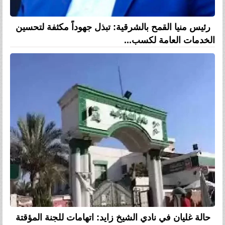
رئيس منيا القمح بالشرقية: تبذل جهوداً مكثفة لتحسين
الخدمات العامة لكسب...
حالة غليان في نادي الشيخ زايد: اتهامات للجنة المؤقتة