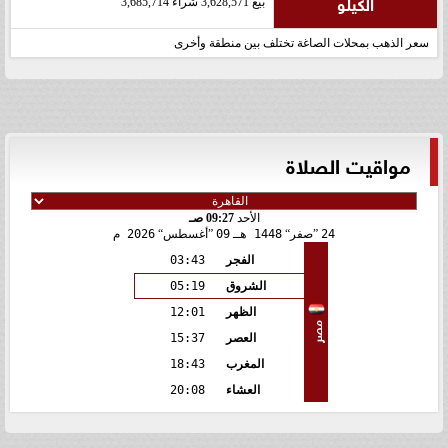
الكيلو
بيع 3,628,571 شراء 3,685,714
سعر الذهب بمحلات الصاغة تختلف بين منطقة وأخرى
مواقيت الصلاة
الأحد
09:27 صـ
24
صفر
1448 هـ
09
أغسطس
2026 م
الفجر
03:43
الشروق
05:19
الظهر
12:01
مصر
العصر
15:37
المغرب
18:43
العشاء
20:08