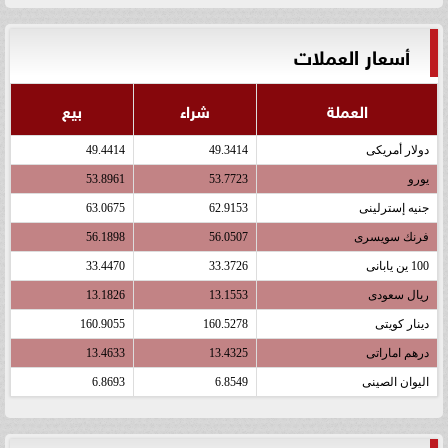
أسعار العملات
العملة
شراء
بيع
دولار أمريكى
49.3414
49.4414
يورو
53.7723
53.8961
جنيه إسترلينى
62.9153
63.0675
فرنك سويسرى
56.0507
56.1898
100 ين يابانى
33.3726
33.4470
ريال سعودى
13.1553
13.1826
دينار كويتى
160.5278
160.9055
درهم اماراتى
13.4325
13.4633
اليوان الصينى
6.8549
6.8693