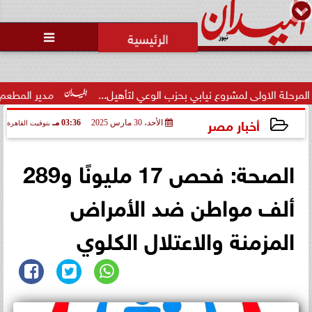
محمد يوسف
رئيس التحرير

ضبط 25 زجاجة «ويسكي» مهربة
داخل مطعم شهير بـ«نيو جيزة»..
والضريبة المس...
نيابي بحزب الوعي لتأهيل...
مدير المطعم عن واقعة منع سيدة من ا
أخبار مصر
الأحد، 30 مارس 2025
03:36 مـ
بتوقيت القاهرة
2025-03-30 15:36:50
الصحة: فحص 17 مليونًا و289
ألف مواطن ضد الأمراض
المزمنة والاعتلال الكلوي