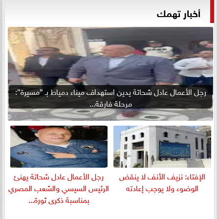
أخبار تهمك
رجل الأعمال عادل شحاتة يدين استهداف ميناء دمياط بـ ”مسيرة”:
مرحلة فارقة...
الإفتاء: نزيف الأنف لا ينقض
رجل الأعمال عادل شحاتة يهنئ
الوضوء ولا يوجب إعادته
الرئيس السيسي والشعب المصري
بمناسبة ذكرى ثورة...