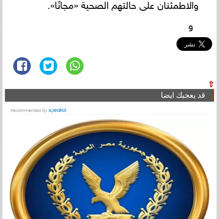
والاطمئنان على حالتهم الصحية «مجانًا».
و
⇧
قد يعجبك ايضا