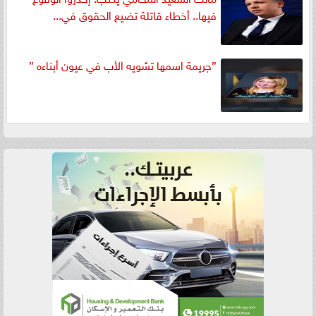
فيها.. أخطاء قاتلة تضيع الحقوق في...
”جريمة اسمها تشويه الأب في عيون أبناءه ”