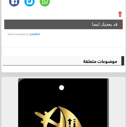
⇧
قد يعجبك ايضا
موضوعات متعلقة