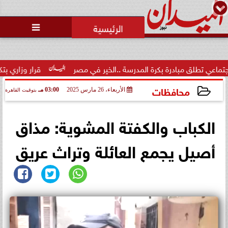
محمد يوسف
رئيس التحرير

درة بكرة المدرسة ..الخير في مصر
قرار وزاري بتكليف الدكتور تام
محافظات
الأربعاء، 26 مارس 2025
03:00 مـ
بتوقيت القاهرة
2025-03-26 15:00:52
الكباب والكفتة المشوية: مذاق
أصيل يجمع العائلة وتراث عريق