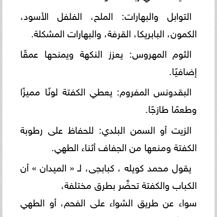
التوابل والبهارات: الملح، الفلفل الأسود،
الكمون، البابريكا، القرفة، والبهارات المشكلة.
الثوم المهروس: يعزز النكهة ويمنحها عمقًا
إضافيًا.
البقدونس المفروم: يعطي الكفتة لونًا مميزًا
وطعمًا طازجًا.
الزيت أو السمن البلدي: للحفاظ على رطوبة
الكفتة ومنعها من الجفاف أثناء الطهي.
يقول محمد كويله ، كبابجى، لـ « الميدان » أن
الكباب والكفتة تحضَّر بطرق مختلفة،
سواء عن طريق الشواء على الفحم، أو الطهي