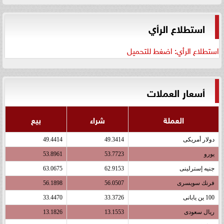
استطلاع الرأي
استطلاع الرأي: اضغط للتحميل
أسعار العملات
العملة
شراء
بيع
دولار أمريكى
49.3414
49.4414
يورو
53.7723
53.8961
جنيه إسترلينى
62.9153
63.0675
فرنك سويسرى
56.0507
56.1898
100 ين يابانى
33.3726
33.4470
ريال سعودى
13.1553
13.1826