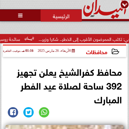
محمد يوسف
رئيس التحرير

تصفية الخصوم.. ثورة غضب داخل
نادي الشيخ زايد بسبب الخصومات
التعسفية لل...
قرب إلى الخطر.. شكرا وزير...
سائحة روسية لـ”مراسي”: الغردقة ت
محافظات
الأربعاء، 26 مارس 2025
01:16 مـ
بتوقيت القاهرة
2025-03-26 13:16:10
محافظ كفرالشيخ يعلن تجهيز
392 ساحة لصلاة عيد الفطر
المبارك