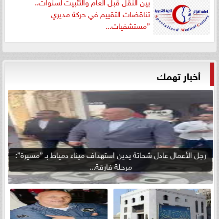
بين النقل قبل العام والتثبيت لسنوات..
تناقضات التقييم في حركة مديري
”مستشفيات...
أخبار تهمك
رجل الأعمال عادل شحاتة يدين استهداف ميناء دمياط بـ ”مسيرة”:
مرحلة فارقة...