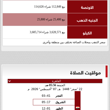
الاونصة
بيع 112,849 شراء 114,626
الجنيه الذهب
بيع 25,400 شراء 25,800
الكيلو
بيع 3,628,571 شراء 3,685,714
سعر الذهب بمحلات الصاغة تختلف بين منطقة وأخرى
مواقيت الصلاة
الجمعة
05:56 صـ
22
صفر
1448 هـ
07
أغسطس
2026 م
الفجر
03:41
الشروق
05:17
الظهر
12:01