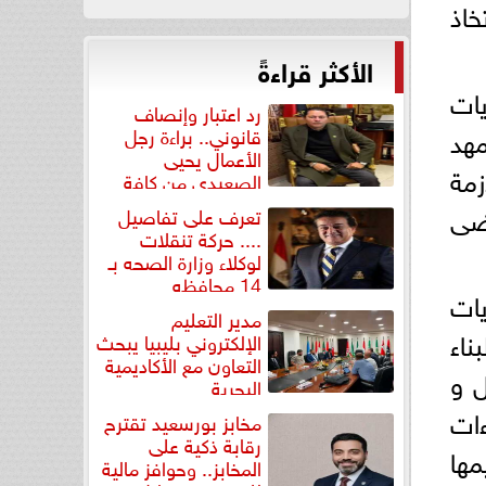
خاذ
الأكثر قراءةً
يات
رد اعتبار وإنصاف
مهد
قانوني.. براءة رجل
الأعمال يحيى
زمة
الصعيدي من كافة
التهم...
اضى
تعرف على تفاصيل
.... حركة تنقلات
لوكلاء وزارة الصحه بـ
14 محافظه
يات
مدير التعليم
ناء
الإلكتروني بليبيا يبحث
التعاون مع الأكاديمية
ل و
البحرية
ءات
مخابز بورسعيد تقترح
رقابة ذكية على
مها
المخابز.. وحوافز مالية