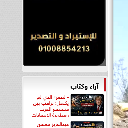
آراء وكتاب
«النصر» الذي لم
يكتمل: ترامب بين
مستنقع الحرب
ومطرقة الانتخابات
عبدالعزيز محسن