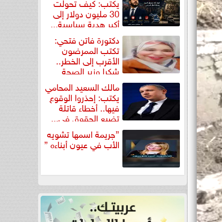
يكتب: كيف تحولت
30 مليون دولار إلى
أكبر هدية سياسية...
دكتورة فاتن فتحي:
تكتب الممرضون
الأقرب إلى الخطر..
شكرا وزير الصحة
لتكريم...
مالك السعيد المحامي
يكتب: إحذروا الوقوع
فيها.. أخطاء قاتلة
تضيع الحقوق في...
”جريمة اسمها تشويه
الأب في عيون أبناءه ”