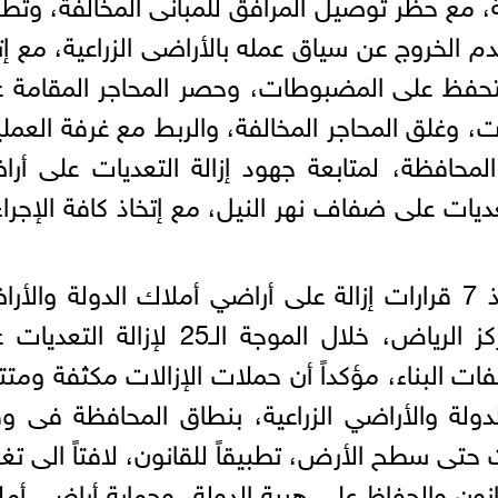
لمخالفات على مدار 24 ساعة، مع حظر توصيل المرافق للمبانى المخالفة، وت
عدم الخروج عن سياق عمله بالأراضى الزراعية، مع إت
لتحفظ على المضبوطات، وحصر المحاجر المقامة 
ذت، وغلق المحاجر المخالفة، والربط مع غرفة العمل
 المحافظة، لمتابعة جهود إزالة التعديات على أر
تعديات على ضفاف نهر النيل، مع إتخاذ كافة الإجرا
قال محافظ كفرالشيخ، أنه تم تنفيذ 7 قرارات إزالة على أراضي أملاك الدولة وال
الزراعية، علي مساحة 1218 م2 بمركز الرياض، خلال الموجة الـ25 لإزالة
فات البناء، مؤكداً أن حملات الإزالات مكثفة ومتتا
لدولة والأراضي الزراعية، بنطاق المحافظة فى 
ت حتى سطح الأرض، تطبيقاً للقانون، لافتاً الى تغ
قانون والحفاظ على هيبة الدولة، وحماية أراضى أم