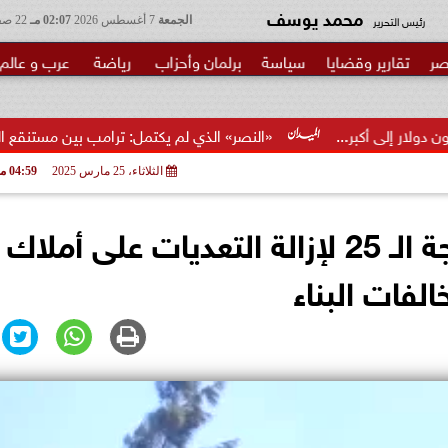
محمد يوسف
رئيس التحرير
الجمعة
7 أغسطس 2026
02:07 مـ
22 صفر 1448
صر
تقارير وقضايا
سياسة
برلمان وأحزاب
رياضة
عرب و عالم
«النصر» الذي لم يكتمل: ترامب بين مستنقع الحرب ومطرقة الانتخا
الثلاثاء، 25 مارس 2025
04:59 مـ
محافظ كفرالشيخ يتابع الموجة الـ 25 لإزالة التعديات على أملاك
الفات البناء