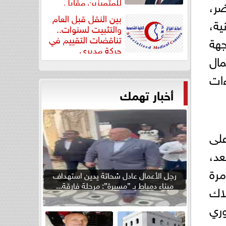
للمتميزين مقابل
ضر،
جودة...
بين النقل قبل العام
ية،
والتثبيت لسنوات..
تناقضات التقييم في
جهة
حركة مديري
مال
”مستشفيات...
ات
أخبار تهمك
على
عد،
مرة
رجل الأعمال عادل شحاتة يدين استهداف
ميناء دمياط بـ ”مسيرة”: مرحلة فارقة...
لاك
وري