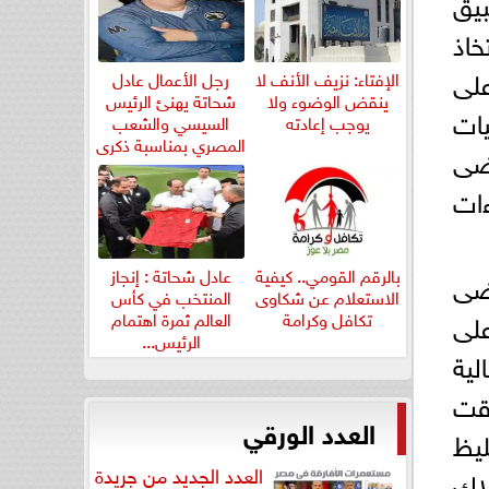
طبيق
خاذ
على
الإفتاء: نزيف الأنف لا
رجل الأعمال عادل
ينقض الوضوء ولا
شحاتة يهنئ الرئيس
يات
يوجب إعادته
السيسي والشعب
المصري بمناسبة ذكرى
اضى
ثورة...
ءات
بالرقم القومي.. كيفية
عادل شحاتة : إنجاز
أراضى
الاستعلام عن شكاوى
المنتخب في كأس
 التعديات على
تكافل وكرامة
العالم ثمرة اهتمام
الرئيس...
لية
وقت
العدد الورقي
ليظ
العدد الجديد من جريدة
لاك