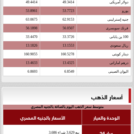
دولار أمريكى
49.3414
49.4414
يورو
53.7723
53.8961
جنيه إسترلينى
62.9153
63.0675
فرنك سويسرى
56.0507
56.1898
100 ين يابانى
33.3726
33.4470
ريال سعودى
13.1553
13.1826
دينار كويتى
160.5278
160.9055
درهم اماراتى
13.4325
13.4633
اليوان الصينى
6.8549
6.8693
أسعار الذهب
متوسط سعر الذهب اليوم بالصاغة بالجنيه المصري
الوحدة والعيار
الأسعار بالجنيه المصري
عيار 24
بيع 3,629 شراء 3,686