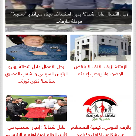
رجل الأعمال عادل شحاتة يدين استهداف ميناء دمياط بـ ”مسيرة”:
مرحلة فارقة...
الإفتاء: نزيف الأنف لا ينقض
رجل الأعمال عادل شحاتة يهنئ
الوضوء ولا يوجب إعادته
الرئيس السيسي والشعب المصري
بمناسبة ذكرى ثورة...
بالرقم القومي.. كيفية الاستعلام
عادل شحاتة : إنجاز المنتخب في
عن شكاوى تكافل وكرامة
كأس العالم ثمرة اهتمام الرئيس...