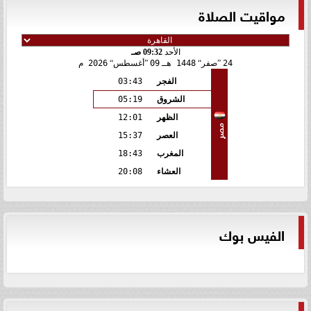
مواقيت الصلاة
الأحد
09:32 صـ
24
صفر
1448 هـ
09
أغسطس
2026 م
الفجر
03:43
الشروق
05:19
الظهر
12:01
مصر
العصر
15:37
المغرب
18:43
العشاء
20:08
الفيس بوك