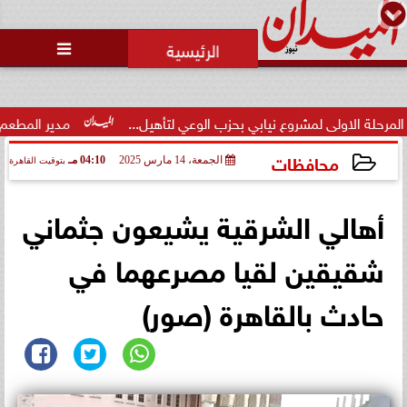
محمد يوسف
رئيس التحرير

ى لمشروع نيابي بحزب الوعي لتأهيل...
مدير المطعم عن واقعة منع 
محافظات
الجمعة، 14 مارس 2025
04:10 مـ
بتوقيت القاهرة
2025-03-14 16:10:27
أهالي الشرقية يشيعون جثماني
شقيقين لقيا مصرعهما في
حادث بالقاهرة (صور)