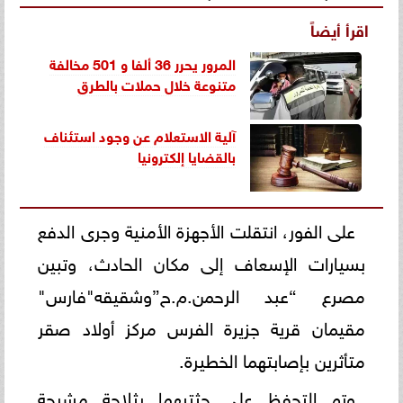
اقرأ أيضاً
المرور يحرر 36 ألفا و 501 مخالفة
متنوعة خلال حملات بالطرق
آلية الاستعلام عن وجود استئناف
بالقضايا إلكترونيا
على الفور، انتقلت الأجهزة الأمنية وجرى الدفع
بسيارات الإسعاف إلى مكان الحادث، وتبين
مصرع “عبد الرحمن.م.ح”وشقيقه"فارس"
مقيمان قرية جزيرة الفرس مركز أولاد صقر
متأثرين بإصابتهما الخطيرة.
وتم التحفظ على جثتيهما بثلاجة مشرحة