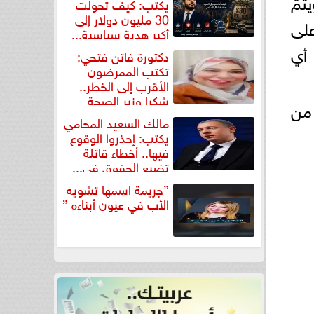
مّ
يكتب: كيف تحولت
30 مليون دولار إلى
على
أكبر هدية سياسية...
أي
دكتورة فاتن فتحي:
تكتب الممرضون
الأقرب إلى الخطر..
شكرا وزير الصحة
سهولة من
لتكريم...
مالك السعيد المحامي
يكتب: إحذروا الوقوع
فيها.. أخطاء قاتلة
تضيع الحقوق في...
”جريمة اسمها تشويه
الأب في عيون أبناءه ”