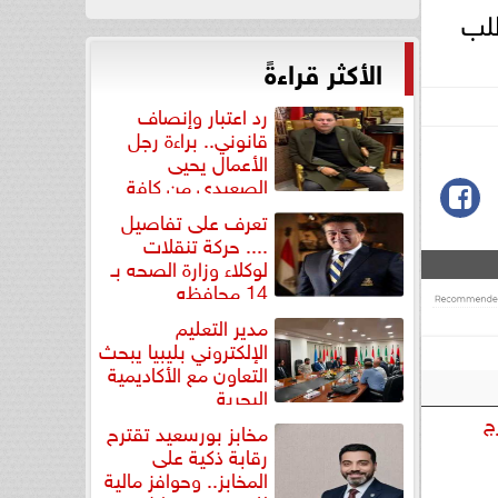
طلب
الأكثر قراءةً
رد اعتبار وإنصاف
قانوني.. براءة رجل
الأعمال يحيى
الصعيدي من كافة
التهم...
تعرف على تفاصيل
.... حركة تنقلات
لوكلاء وزارة الصحه بـ
14 محافظه
مدير التعليم
الإلكتروني بليبيا يبحث
التعاون مع الأكاديمية
البحرية
ج
مخابز بورسعيد تقترح
رقابة ذكية على
المخابز.. وحوافز مالية