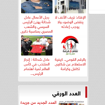
الإفتاء: نزيف الأنف لا
رجل الأعمال عادل
ينقض الوضوء ولا
شحاتة يهنئ الرئيس
يوجب إعادته
السيسي والشعب
المصري بمناسبة ذكرى
ثورة...
بالرقم القومي.. كيفية
عادل شحاتة : إنجاز
الاستعلام عن شكاوى
المنتخب في كأس
تكافل وكرامة
العالم ثمرة اهتمام
الرئيس...
العدد الورقي
العدد الجديد من جريدة