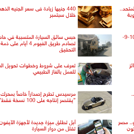
تحد..
440 جنيها زيادة فى سعر الجنيه الذه
بة
خلال سبتمبر
ارتفاع أسعار الذهب اليوم الثلاثاء 10-9-
حبس سائق السيارة المتسببة في حا
تصادم طريق الفيوم 4 أيام على ذمة
التحقيق
ئز
تعرف على شروط وخطوات تحويل الس
للعمل بالغاز الطبيعي
.
مرسيدس تطرح إصداراً خاصاً بمحرك ج
”يقتصر إنتاجه على 100 نسخة فقط”
ه وسرعتها 70 كيلو.. مصر
أبل تطلق ميزة جديدة لأجهزة الآيفون
كون
تقلل من دوار السيارة