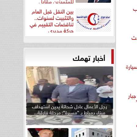
للمتميزين مقابل
جودة...
ب
بين النقل قبل العام
والتثبيت لسنوات..
تناقضات التقييم في
حركة مديري
”مستشفيات...
دث
أخبار تهمك
يارة
بار
رجل الأعمال عادل شحاتة يدين استهداف
ميناء دمياط بـ ”مسيرة”: مرحلة فارقة...