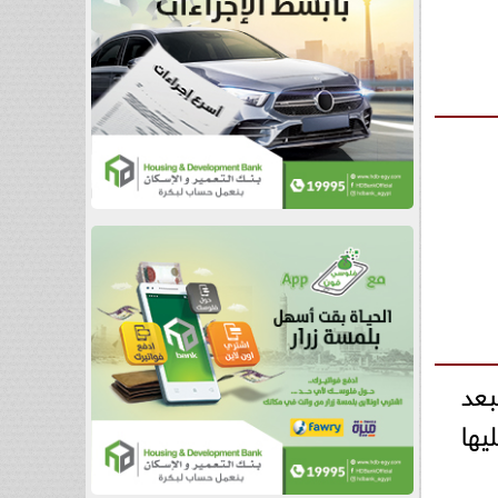
بعد
يها