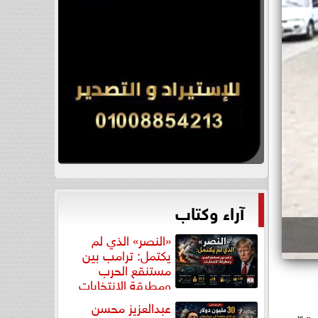
آراء وكتاب
«النصر» الذي لم
يكتمل: ترامب بين
مستنقع الحرب
ومطرقة الانتخابات
عبدالعزيز محسن