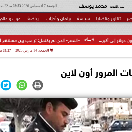
محمد يوسف
رئيس التحرير
الجمعة
7 أغسطس 2026
03:53 مـ
22 صفر 1448
صر
تقارير وقضايا
سياسة
برلمان وأحزاب
رياضة
عرب و عالم
«النصر» الذي لم يكتمل: ترامب بين مستنقع الحرب ومطرقة ا
الجمعة، 14 مارس 2025
03:27 مـ
 المرور أون لاين