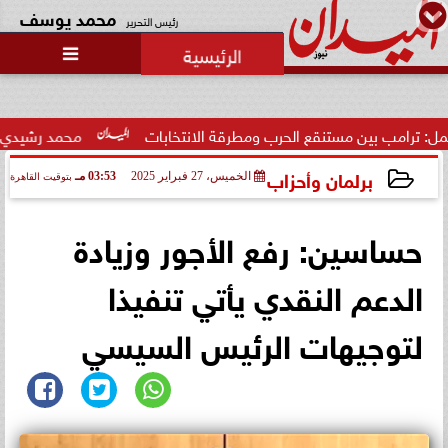
محمد يوسف
رئيس التحرير

حالة غليان في نادي الشيخ زايد:
اتهامات للجنة المؤقتة بـ ”التواطؤ”
وضيا...
 الحرب ومطرقة الانتخابات
محمد رشيدي: لقاء الرئيس السيسي وم
برلمان وأحزاب
الخميس، 27 فبراير 2025
03:53 مـ
بتوقيت القاهرة
2025-02-27 15:53:28
حساسين: رفع الأجور وزيادة
الدعم النقدي يأتي تنفيذا
لتوجيهات الرئيس السيسي