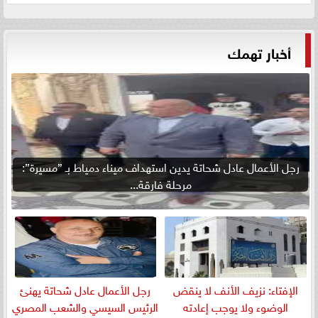
أخبار تهمك
رجل الأعمال عادل شحاتة يدين استهداف ميناء دمياط بـ ”مسيرة”:
مرحلة فارقة...
الإفتاء: نزيف الأنف لا ينقض
رجل الأعمال عادل شحاتة يهنئ
الوضوء ولا يوجب إعادته
الرئيس السيسي والشعب المصري