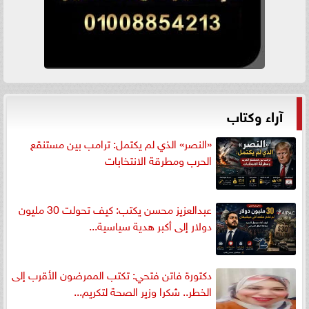
آراء وكتاب
«النصر» الذي لم يكتمل: ترامب بين مستنقع
الحرب ومطرقة الانتخابات
عبدالعزيز محسن يكتب: كيف تحولت 30 مليون
دولار إلى أكبر هدية سياسية...
دكتورة فاتن فتحي: تكتب الممرضون الأقرب إلى
الخطر.. شكرا وزير الصحة لتكريم...