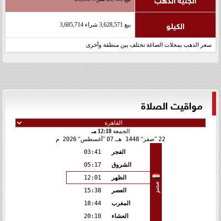
الكيلو
بيع 3,628,571 شراء 3,685,714
سعر الذهب بمحلات الصاغة تختلف بين منطقة وأخرى
مواقيت الصلاة
الجمعة
12:18 مـ
22
صفر
1448 هـ
07
أغسطس
2026 م
الفجر
03:41
الشروق
05:17
الظهر
12:01
مصر
العصر
15:38
المغرب
18:44
العشاء
20:10