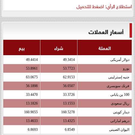
استطلاع الرأي: اضغط للتحميل
أسعار العملات
العملة
شراء
بيع
دولار أمريكى
49.3414
49.4414
يورو
53.7723
53.8961
جنيه إسترلينى
62.9153
63.0675
فرنك سويسرى
56.0507
56.1898
100 ين يابانى
33.3726
33.4470
ريال سعودى
13.1553
13.1826
دينار كويتى
160.5278
160.9055
درهم اماراتى
13.4325
13.4633
اليوان الصينى
6.8549
6.8693