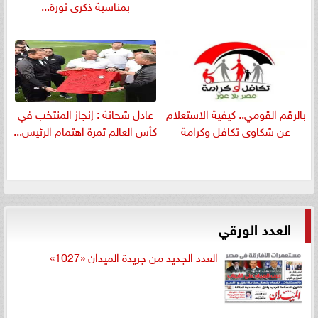
بمناسبة ذكرى ثورة...
بالرقم القومي.. كيفية الاستعلام
عادل شحاتة : إنجاز المنتخب في
عن شكاوى تكافل وكرامة
كأس العالم ثمرة اهتمام الرئيس...
العدد الورقي
العدد الجديد من جريدة الميدان «1027»