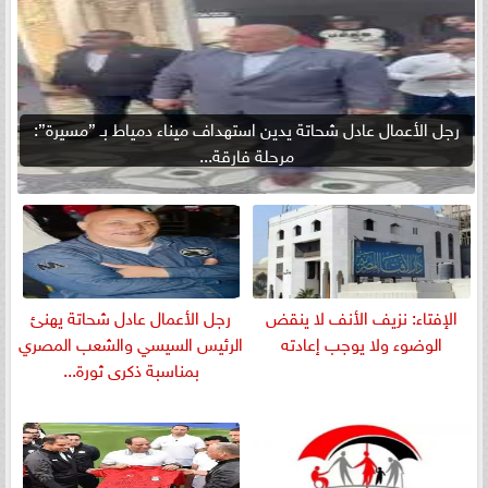
رجل الأعمال عادل شحاتة يدين استهداف ميناء دمياط بـ ”مسيرة”:
مرحلة فارقة...
الإفتاء: نزيف الأنف لا ينقض
رجل الأعمال عادل شحاتة يهنئ
الوضوء ولا يوجب إعادته
الرئيس السيسي والشعب المصري
بمناسبة ذكرى ثورة...