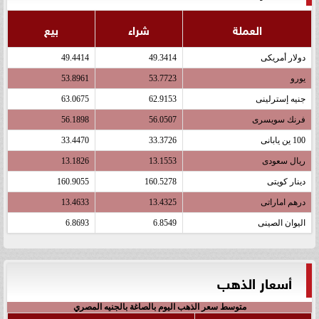
العملة
شراء
بيع
دولار أمريكى
49.3414
49.4414
يورو
53.7723
53.8961
جنيه إسترلينى
62.9153
63.0675
فرنك سويسرى
56.0507
56.1898
100 ين يابانى
33.3726
33.4470
ريال سعودى
13.1553
13.1826
دينار كويتى
160.5278
160.9055
درهم اماراتى
13.4325
13.4633
اليوان الصينى
6.8549
6.8693
أسعار الذهب
متوسط سعر الذهب اليوم بالصاغة بالجنيه المصري