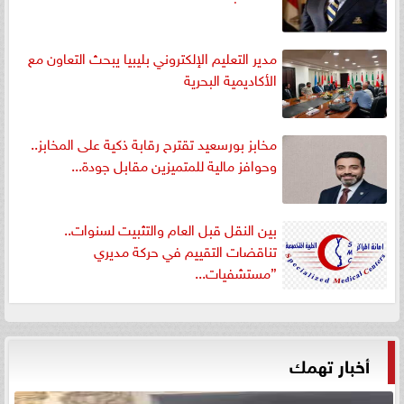
مدير التعليم الإلكتروني بليبيا يبحث التعاون مع
الأكاديمية البحرية
مخابز بورسعيد تقترح رقابة ذكية على المخابز..
وحوافز مالية للمتميزين مقابل جودة...
بين النقل قبل العام والتثبيت لسنوات..
تناقضات التقييم في حركة مديري
”مستشفيات...
أخبار تهمك