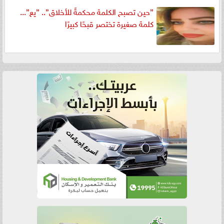
”حين تصبح الكلمة محكمةً للأخلاق”.. ”يع”...
كلمة صغيرة تختصر قبحًا كبيرًا