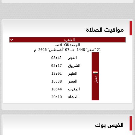
مواقيت الصلاة
الجمعة
01:36 صـ
21
صفر
1448 هـ
07
أغسطس
2026 م
الفجر
03:41
الشروق
05:17
الظهر
12:01
مصر
العصر
15:38
المغرب
18:44
العشاء
20:10
الفيس بوك