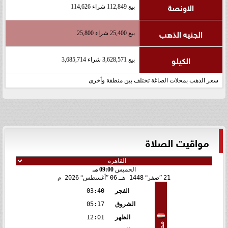
الاونصة
بيع 112,849 شراء 114,626
الجنيه الذهب
بيع 25,400 شراء 25,800
الكيلو
بيع 3,628,571 شراء 3,685,714
سعر الذهب بمحلات الصاغة تختلف بين منطقة وأخرى
مواقيت الصلاة
الخميس
09:00 مـ
21
صفر
1448 هـ
06
أغسطس
2026 م
الفجر
03:40
الشروق
05:17
الظهر
12:01
مصر