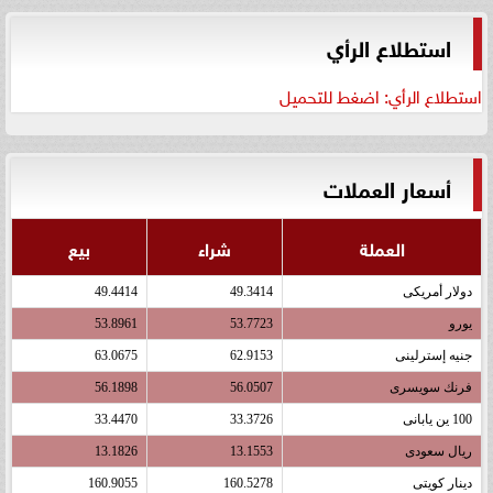
استطلاع الرأي
استطلاع الرأي: اضغط للتحميل
أسعار العملات
العملة
شراء
بيع
دولار أمريكى
49.3414
49.4414
يورو
53.7723
53.8961
جنيه إسترلينى
62.9153
63.0675
فرنك سويسرى
56.0507
56.1898
100 ين يابانى
33.3726
33.4470
ريال سعودى
13.1553
13.1826
دينار كويتى
160.5278
160.9055