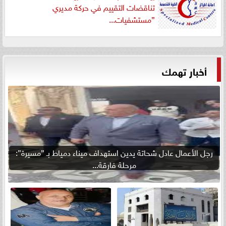
تناقضات التقييم في حركة مديري
”مستشفيات...
أخبار تهمك
رجل الأعمال عادل شحاتة يدين استهداف ميناء دمياط بـ ”مسيرة”:
مرحلة فارقة...