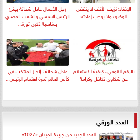
الإفتاء: نزيف الأنف لا ينقض
رجل الأعمال عادل شحاتة يهنئ
الوضوء ولا يوجب إعادته
الرئيس السيسي والشعب المصري
بمناسبة ذكرى ثورة...
بالرقم القومي.. كيفية الاستعلام
عادل شحاتة : إنجاز المنتخب في
عن شكاوى تكافل وكرامة
كأس العالم ثمرة اهتمام الرئيس...
العدد الورقي
العدد الجديد من جريدة الميدان «1027»