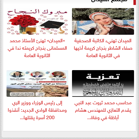
الميدان تهنيء الكاتبة الصحفية
«الميدان» تهنئ الأستاذ محمد
صفاء الشاطر بنجاج كريمة أخيها
المسلمانى بنجاح كريمته ندا في
في الثانوية العامة
الثانوية العامة
​محاسب محمد ثروت عبد النبي
إلى رئيس الوزراء ووزير الري
يقدم التعازي للمهندس هشام
ومحافظة الوادي الجديد: أنقذوا
أباظة في وفاة...
200 أسرة يقتلها...