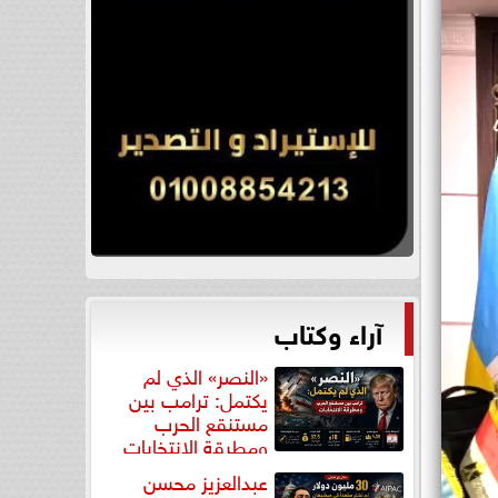
آراء وكتاب
«النصر» الذي لم
يكتمل: ترامب بين
مستنقع الحرب
ومطرقة الانتخابات
عبدالعزيز محسن