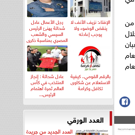
 من
الإفتاء: نزيف الأنف لا
رجل الأعمال عادل
ينقض الوضوء ولا
شحاتة يهنئ الرئيس
لال
يوجب إعادته
السيسي والشعب
المصري بمناسبة ذكرى
بان
ثورة...
ام
عام
بالرقم القومي.. كيفية
عادل شحاتة : إنجاز
الاستعلام عن شكاوى
المنتخب في كأس
تكافل وكرامة
العالم ثمرة اهتمام
الرئيس...
العدد الورقي
العدد الجديد من جريدة