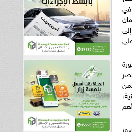
 في
مان
إلى
على
ورة
صر
أمن
ية،
أهم
ضور