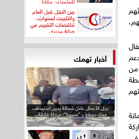
للمتميزين مقابل
جودة...
ئهم
بين النقل قبل العام
والتثبيت لسنوات..
هم،
تناقضات التقييم في
حركة مديري
”مستشفيات...
فال
دعم
أخبار تهمك
من
شطة
تهم
رجل الأعمال عادل شحاتة يدين استهداف
انة
ميناء دمياط بـ ”مسيرة”: مرحلة فارقة...
ركة
 في