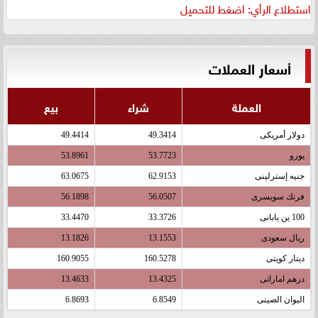
استطلاع الرأي: اضغط للتحميل
أسعار العملات
العملة
شراء
بيع
دولار أمريكى
49.3414
49.4414
يورو
53.7723
53.8961
جنيه إسترلينى
62.9153
63.0675
فرنك سويسرى
56.0507
56.1898
100 ين يابانى
33.3726
33.4470
ريال سعودى
13.1553
13.1826
دينار كويتى
160.5278
160.9055
درهم اماراتى
13.4325
13.4633
اليوان الصينى
6.8549
6.8693