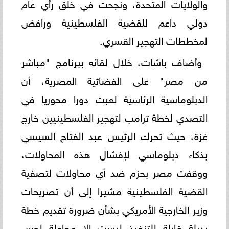
والولايات المتحدة، ونجحت في خلق رأي عام
دولي داعم للقضية الفلسطينية ورافض
لمخططات التهجير القسري.
وأضاف باشات، خلال لقائه ببرنامج "مباشر
من مصر" على الفضائية المصرية، أن
الدبلوماسية الرئاسية لعبت دورا محوريا في
التصدي لخطة ترامب لتهجير الفلسطينيين خارج
غزة، حيث تحرك الرئيس عبد الفتاح السيسي
بذكاء دبلوماسي لإفشال هذه المحاولات،
ووقفت مصر بحزم ضد أي محاولات لتصفية
القضية الفلسطينية مشيرا إلى أن تصريحات
وزير الخارجية الأمريكي بشأن ضرورة تقديم خطة
بديلة قابلة للتنفيذ ليست إلا محاولة لجس