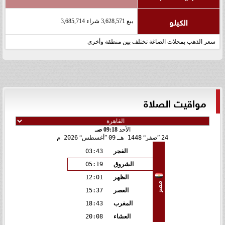
الكيلو
بيع 3,628,571 شراء 3,685,714
سعر الذهب بمحلات الصاغة تختلف بين منطقة وأخرى
مواقيت الصلاة
الأحد
09:18 صـ
24
صفر
1448 هـ
09
أغسطس
2026 م
الفجر
03:43
الشروق
05:19
الظهر
12:01
مصر
العصر
15:37
المغرب
18:43
العشاء
20:08