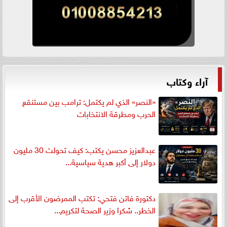
آراء وكتاب
«النصر» الذي لم يكتمل: ترامب بين مستنقع
الحرب ومطرقة الانتخابات
عبدالعزيز محسن يكتب: كيف تحولت 30 مليون
دولار إلى أكبر هدية سياسية...
دكتورة فاتن فتحي: تكتب الممرضون الأقرب إلى
الخطر.. شكرا وزير الصحة لتكريم...