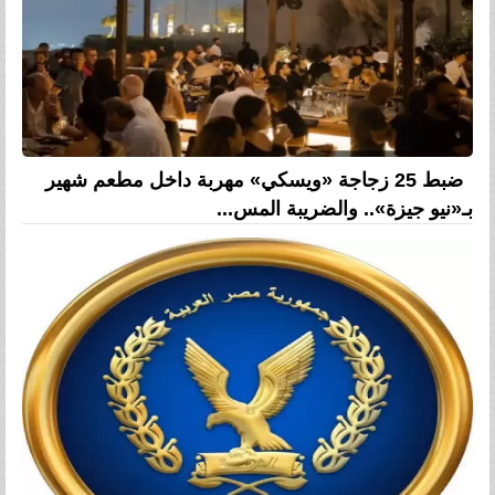
ضبط 25 زجاجة «ويسكي» مهربة داخل مطعم شهير
بـ«نيو جيزة».. والضريبة المس...