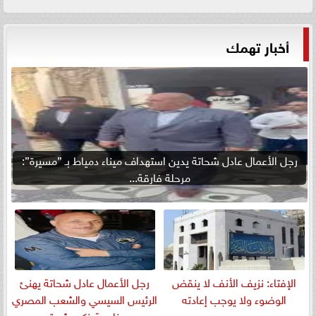
أخبار تهمك
رجل الأعمال عادل شحاتة يدين استهداف ميناء دمياط بـ ”مسيرة”:
مرحلة فارقة...
الإفتاء: نزيف الأنف لا ينقض
رجل الأعمال عادل شحاتة يهنئ
الوضوء ولا يوجب إعادته
الرئيس السيسي والشعب المصري
بمناسبة ذكرى ثورة...