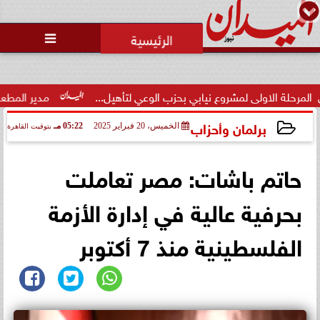
محمد يوسف
رئيس التحرير

وزارة الداخلية تفتح باب التقديم
لحج القرعة 2027.. اعرف الشروط
والمواعي...
نيابي بحزب الوعي لتأهيل...
مدير المطعم عن واقعة منع سيدة من ا
برلمان وأحزاب
الخميس، 20 فبراير 2025
05:22 مـ
بتوقيت القاهرة
2025-02-20 17:22:50
حاتم باشات: مصر تعاملت
بحرفية عالية في إدارة الأزمة
الفلسطينية منذ 7 أكتوبر