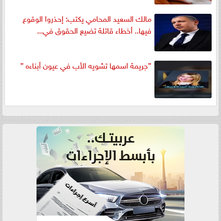
مالك السعيد المحامي يكتب: إحذروا الوقوع
فيها.. أخطاء قاتلة تضيع الحقوق في...
”جريمة اسمها تشويه الأب في عيون أبناءه ”