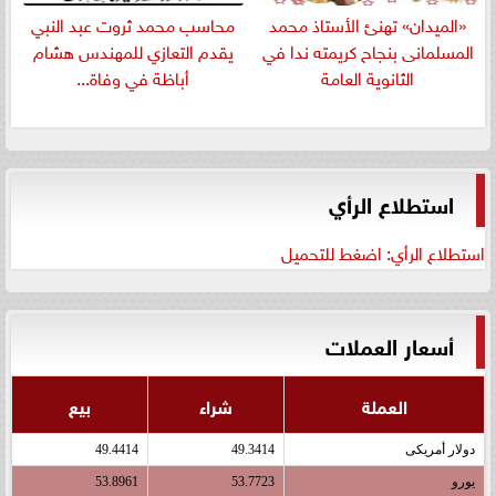
«الميدان» تهنئ الأستاذ محمد
​محاسب محمد ثروت عبد النبي
المسلمانى بنجاح كريمته ندا في
يقدم التعازي للمهندس هشام
الثانوية العامة
أباظة في وفاة...
استطلاع الرأي
استطلاع الرأي: اضغط للتحميل
أسعار العملات
العملة
شراء
بيع
دولار أمريكى
49.3414
49.4414
يورو
53.7723
53.8961