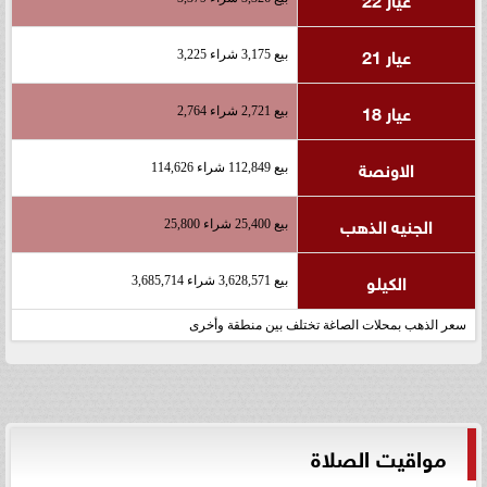
عيار 21
بيع 3,175 شراء 3,225
عيار 18
بيع 2,721 شراء 2,764
الاونصة
بيع 112,849 شراء 114,626
الجنيه الذهب
بيع 25,400 شراء 25,800
الكيلو
بيع 3,628,571 شراء 3,685,714
سعر الذهب بمحلات الصاغة تختلف بين منطقة وأخرى
مواقيت الصلاة