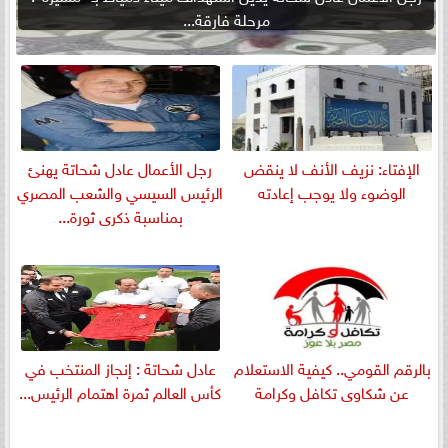
مرحلة فارقة...
الإفتاء: نزيف الأنف لا ينقض
رجل الأعمال عادل شحاتة يهنئ
الوضوء ولا يوجب إعادته
الرئيس السيسي والشعب المصري
بمناسبة ذكرى ثورة...
بالرقم القومي.. كيفية الاستعلام
عادل شحاتة : إنجاز المنتخب في
عن شكاوى تكافل وكرامة
كأس العالم ثمرة اهتمام الرئيس...