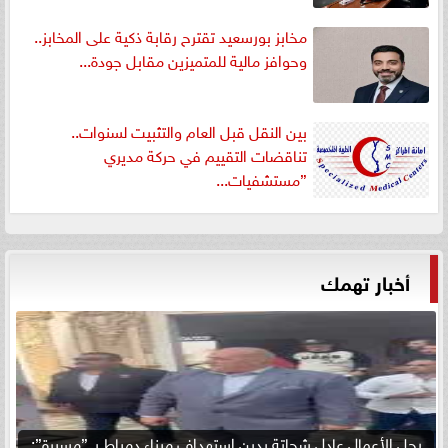
مخابز بورسعيد تقترح رقابة ذكية على المخابز..
وحوافز مالية للمتميزين مقابل جودة...
بين النقل قبل العام والتثبيت لسنوات..
تناقضات التقييم في حركة مديري
”مستشفيات...
أخبار تهمك
رجل الأعمال عادل شحاتة يدين استهداف ميناء دمياط بـ ”مسيرة”: