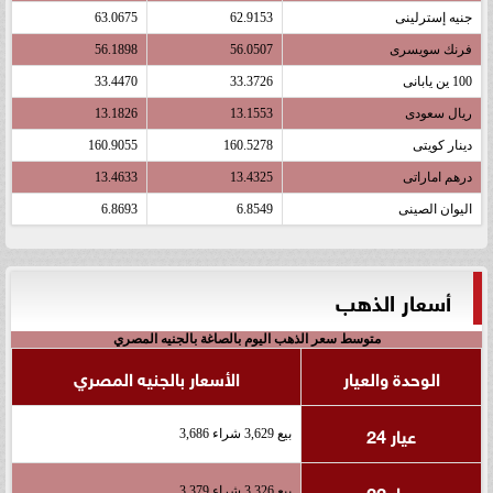
جنيه إسترلينى
62.9153
63.0675
فرنك سويسرى
56.0507
56.1898
100 ين يابانى
33.3726
33.4470
ريال سعودى
13.1553
13.1826
دينار كويتى
160.5278
160.9055
درهم اماراتى
13.4325
13.4633
اليوان الصينى
6.8549
6.8693
أسعار الذهب
متوسط سعر الذهب اليوم بالصاغة بالجنيه المصري
الوحدة والعيار
الأسعار بالجنيه المصري
عيار 24
بيع 3,629 شراء 3,686
عيار 22
بيع 3,326 شراء 3,379