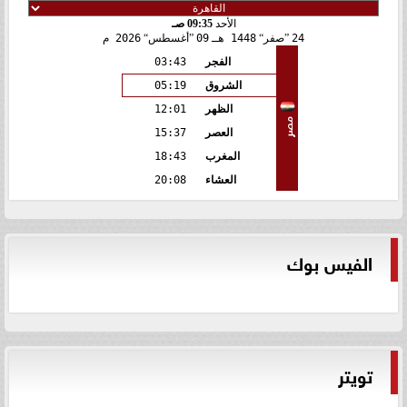
الأحد
09:35 صـ
24
صفر
1448 هـ
09
أغسطس
2026 م
الفجر
03:43
الشروق
05:19
الظهر
12:01
مصر
العصر
15:37
المغرب
18:43
العشاء
20:08
الفيس بوك
تويتر