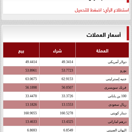
استطلاع الرأي: اضغط للتحميل
أسعار العملات
العملة
شراء
بيع
دولار أمريكى
49.3414
49.4414
يورو
53.7723
53.8961
جنيه إسترلينى
62.9153
63.0675
فرنك سويسرى
56.0507
56.1898
100 ين يابانى
33.3726
33.4470
ريال سعودى
13.1553
13.1826
دينار كويتى
160.5278
160.9055
درهم اماراتى
13.4325
13.4633
اليوان الصينى
6.8549
6.8693