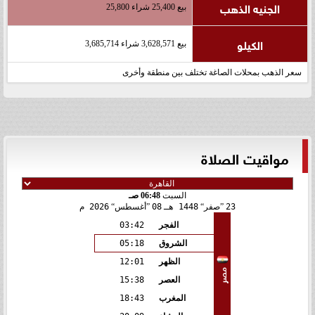
الجنيه الذهب
بيع 25,400 شراء 25,800
الكيلو
بيع 3,628,571 شراء 3,685,714
سعر الذهب بمحلات الصاغة تختلف بين منطقة وأخرى
مواقيت الصلاة
السبت
06:48 صـ
23
صفر
1448 هـ
08
أغسطس
2026 م
الفجر
03:42
الشروق
05:18
الظهر
12:01
مصر
العصر
15:38
المغرب
18:43