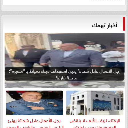
أخبار تهمك
رجل الأعمال عادل شحاتة يدين استهداف ميناء دمياط بـ ”مسيرة”:
مرحلة فارقة...
الإفتاء: نزيف الأنف لا ينقض
رجل الأعمال عادل شحاتة يهنئ
الوضوء ولا يوجب إعادته
الرئيس السيسي والشعب المصري