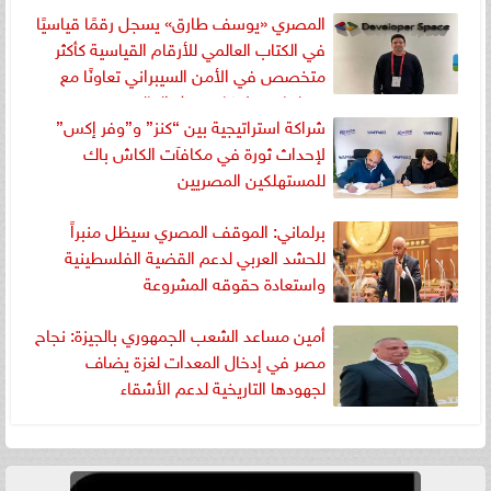
المصري «يوسف طارق» يسجل رقمًا قياسيًا
في الكتاب العالمي للأرقام القياسية كأكثر
متخصص في الأمن السيبراني تعاونًا مع
منظمات وشركات حول العالم
شراكة استراتيجية بين “كنز” و”وفر إكس”
لإحداث ثورة في مكافآت الكاش باك
للمستهلكين المصريين
برلماني: الموقف المصري سيظل منبراً
للحشد العربي لدعم القضية الفلسطينية
واستعادة حقوقه المشروعة
أمين مساعد الشعب الجمهوري بالجيزة: نجاح
مصر في إدخال المعدات لغزة يضاف
لجهودها التاريخية لدعم الأشقاء