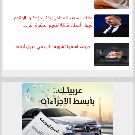
مالك السعيد المحامي يكتب: إحذروا الوقوع
فيها.. أخطاء قاتلة تضيع الحقوق في...
”جريمة اسمها تشويه الأب في عيون أبناءه ”