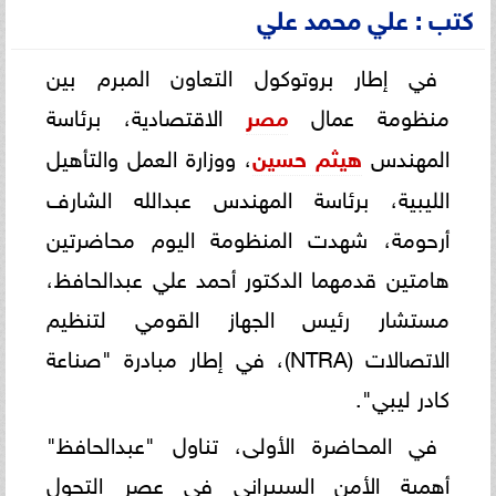
كتب : علي محمد علي
في إطار بروتوكول التعاون المبرم بين
منظومة عمال
مصر
الاقتصادية، برئاسة
المهندس
هيثم حسين
، ووزارة العمل والتأهيل
الليبية، برئاسة المهندس عبدالله الشارف
أرحومة، شهدت المنظومة اليوم محاضرتين
هامتين قدمهما الدكتور أحمد علي عبدالحافظ،
مستشار رئيس الجهاز القومي لتنظيم
الاتصالات (NTRA)، في إطار مبادرة "صناعة
كادر ليبي".
في المحاضرة الأولى، تناول "عبدالحافظ"
أهمية الأمن السيبراني في عصر التحول