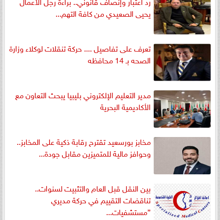
رد اعتبار وإنصاف قانوني.. براءة رجل الأعمال
يحيى الصعيدي من كافة التهم...
تعرف على تفاصيل .... حركة تنقلات لوكلاء وزارة
الصحه بـ 14 محافظه
مدير التعليم الإلكتروني بليبيا يبحث التعاون مع
الأكاديمية البحرية
مخابز بورسعيد تقترح رقابة ذكية على المخابز..
وحوافز مالية للمتميزين مقابل جودة...
بين النقل قبل العام والتثبيت لسنوات..
تناقضات التقييم في حركة مديري
”مستشفيات...