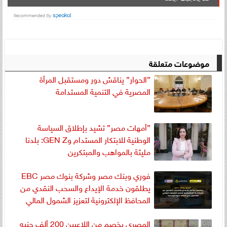
موضوعات متعلقة
”الحوار” يناقش دور ومستقبل المرأة
المصرية في التنمية المستدامة
”أمهات مصر” تشيد بإطلاق السياسة
الوطنية للابتكار المستدام وGEN Z: بلدنا
مليئة بالمواهب والمبتكرين
فوري وبنك مصر وشركة بنوك مصر EBC
يطلقون خدمة الإيداع والسحب النقدي من
المحافظ الإلكترونية لتعزيز الشمول المالي
المصري يخصم من اللاعبين 200 ألف جنيه