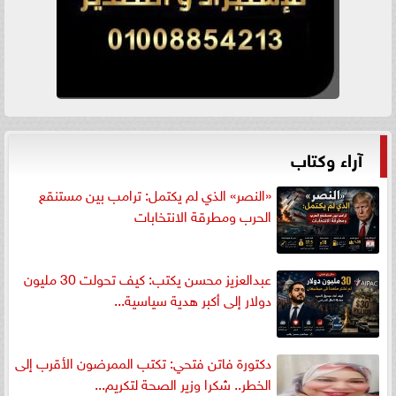
آراء وكتاب
«النصر» الذي لم يكتمل: ترامب بين مستنقع
الحرب ومطرقة الانتخابات
عبدالعزيز محسن يكتب: كيف تحولت 30 مليون
دولار إلى أكبر هدية سياسية...
دكتورة فاتن فتحي: تكتب الممرضون الأقرب إلى
الخطر.. شكرا وزير الصحة لتكريم...