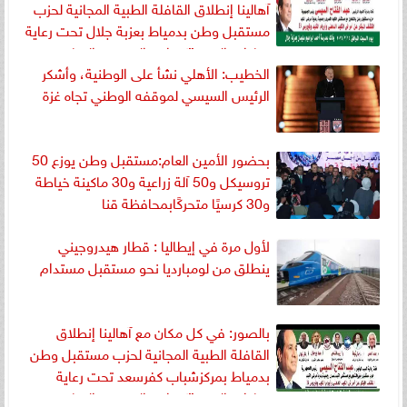
آهالينا إنطلاق القافلة الطبية المجانية لحزب
مستقبل وطن بدمياط بعزبة جلال تحت رعاية
قيادات الحزب”كيوان والحصي والتمامي
الخطيب: الأهلي نشأ على الوطنية، وأشكر
وابوحجازي ”
الرئيس السيسي لموقفه الوطني تجاه غزة
بحضور الأمين العام:مستقبل وطن يوزع 50
تروسيكل و50 آلة زراعية و30 ماكينة خياطة
و30 كرسيًا متحركًابمحافظة قنا
لأول مرة في إيطاليا : قطار هيدروجيني
ينطلق من لومبارديا نحو مستقبل مستدام
بالصور: في كل مكان مع آهالينا إنطلاق
القافلة الطبية المجانية لحزب مستقبل وطن
بدمياط بمركزشباب كفرسعد تحت رعاية
قيادات الحزب”كيوان والحصي والتمامي