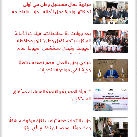
مركزية عمال مستقبل وطن في أولى
وابوحجازي ”
تحركاتها وزيارة عمل لأمانة الحزب بالعاصمة
بعد جولات لـ9 محافظات.. قيادات الأمانة
المركزية بـ”مستقبل وطن” تزور محافظة
أسيوط.. وتهدي مستشفي أسيوط العام
وحدة أطفال مبتسرين تضم 10 حضانات
قيادي بحزب العدل: مصر تصطف شعبًا
و26 أخري مخصصة
وجيشًا في مواجهة التحديات
”المرأة المصرية والتنمية المستدامة...آفاق
المستقبل”
حزب الاتحاد: خطة ترامب لغزة مرفوضة شكلًا
ومضمونًا.. ومصر لن تخضع لأي ابتزاز