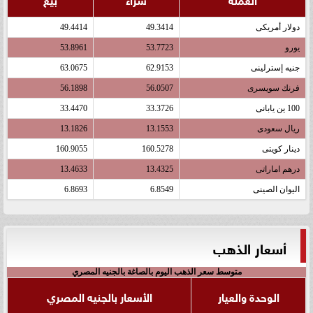
دولار أمريكى
49.3414
49.4414
يورو
53.7723
53.8961
جنيه إسترلينى
62.9153
63.0675
فرنك سويسرى
56.0507
56.1898
100 ين يابانى
33.3726
33.4470
ريال سعودى
13.1553
13.1826
دينار كويتى
160.5278
160.9055
درهم اماراتى
13.4325
13.4633
اليوان الصينى
6.8549
6.8693
أسعار الذهب
متوسط سعر الذهب اليوم بالصاغة بالجنيه المصري
الوحدة والعيار
الأسعار بالجنيه المصري