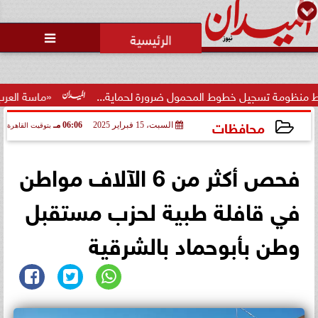
محمد يوسف
رئيس التحرير

ط المحمول ضرورة لحماية...
«ماسة العرب» تتوج سعاد اللوات
محافظات
السبت، 15 فبراير 2025
06:06 مـ
بتوقيت القاهرة
2025-02-15 18:06:32
فحص أكثر من 6 الآلاف مواطن
في قافلة طبية لحزب مستقبل
وطن بأبوحماد بالشرقية