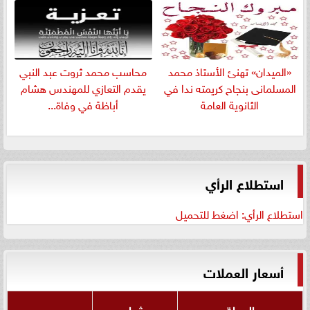
«الميدان» تهنئ الأستاذ محمد
​محاسب محمد ثروت عبد النبي
المسلمانى بنجاح كريمته ندا في
يقدم التعازي للمهندس هشام
الثانوية العامة
أباظة في وفاة...
استطلاع الرأي
استطلاع الرأي: اضغط للتحميل
أسعار العملات
العملة
شراء
بيع