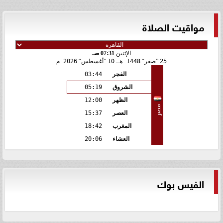
مواقيت الصلاة
الإثنين
07:31 صـ
25
صفر
1448 هـ
10
أغسطس
2026 م
الفجر
03:44
الشروق
05:19
الظهر
12:00
مصر
العصر
15:37
المغرب
18:42
العشاء
20:06
الفيس بوك