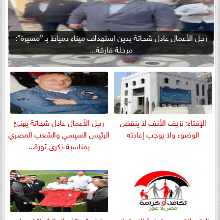
رجل الأعمال عادل شحاتة يدين استهداف ميناء دمياط بـ ”مسيرة”:
مرحلة فارقة...
الإفتاء: نزيف الأنف لا ينقض
رجل الأعمال عادل شحاتة يهنئ
الوضوء ولا يوجب إعادته
الرئيس السيسي والشعب المصري
بمناسبة ذكرى ثورة...
بالرقم القومي.. كيفية الاستعلام
عادل شحاتة : إنجاز المنتخب في