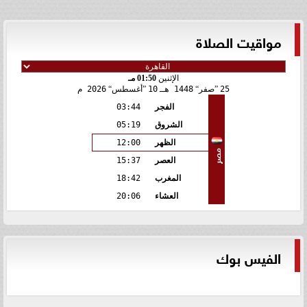
مواقيت الصلاة
الإثنين
01:50 مـ
25
صفر
1448 هـ
10
أغسطس
2026 م
الفجر
03:44
الشروق
05:19
الظهر
12:00
مصر
العصر
15:37
المغرب
18:42
العشاء
20:06
الفيس بوك