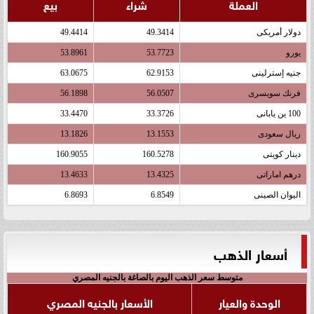
العملة
شراء
بيع
دولار أمريكى
49.3414
49.4414
يورو
53.7723
53.8961
جنيه إسترلينى
62.9153
63.0675
فرنك سويسرى
56.0507
56.1898
100 ين يابانى
33.3726
33.4470
ريال سعودى
13.1553
13.1826
دينار كويتى
160.5278
160.9055
درهم اماراتى
13.4325
13.4633
اليوان الصينى
6.8549
6.8693
أسعار الذهب
متوسط سعر الذهب اليوم بالصاغة بالجنيه المصري
الوحدة والعيار
الأسعار بالجنيه المصري