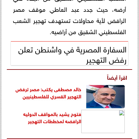
أرضه، حيث جدد عبد العاطي موقف مصر
الرافض لأية محاولات تستهدف تهجير الشعب
الفلسطيني الشقيق من أراضيه.
السفارة المصرية في واشنطن تعلن
رفض التهجير
اقرأ أيضاً
خالد مصطفى يكتب: مصر ترفض
التهجير القسري للفلسطينيين
فتوح يشيد بالمواقف الدوليه
الرافضه لمخططات التهجير