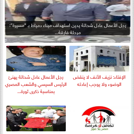
رجل الأعمال عادل شحاتة يدين استهداف ميناء دمياط بـ ”مسيرة”:
مرحلة فارقة...
الإفتاء: نزيف الأنف لا ينقض
رجل الأعمال عادل شحاتة يهنئ
الوضوء ولا يوجب إعادته
الرئيس السيسي والشعب المصري
بمناسبة ذكرى ثورة...