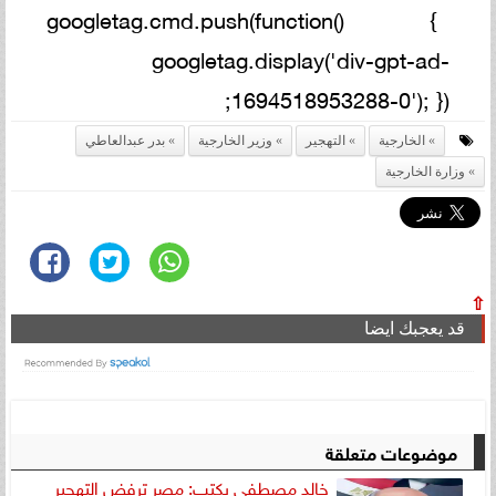
googletag.cmd.push(function() {
googletag.display('div-gpt-ad-
1694518953288-0'); });
الخارجية
التهجير
وزير الخارجية
بدر عبدالعاطي
وزارة الخارجية
⇧
قد يعجبك ايضا
موضوعات متعلقة
خالد مصطفى يكتب: مصر ترفض التهجير