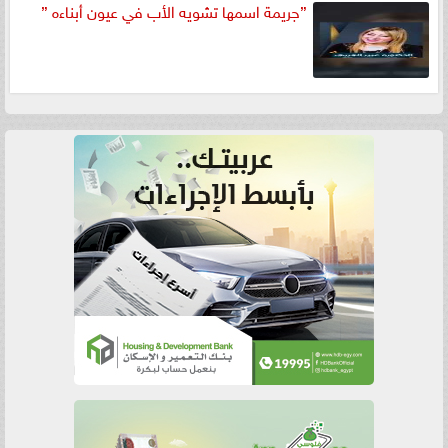
”جريمة اسمها تشويه الأب في عيون أبناءه ”