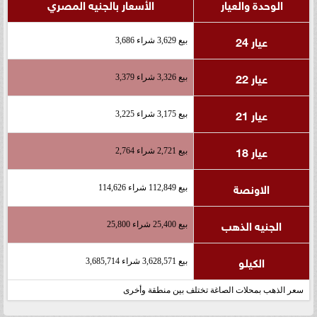
الوحدة والعيار
الأسعار بالجنيه المصري
عيار 24
بيع 3,629 شراء 3,686
عيار 22
بيع 3,326 شراء 3,379
عيار 21
بيع 3,175 شراء 3,225
عيار 18
بيع 2,721 شراء 2,764
الاونصة
بيع 112,849 شراء 114,626
الجنيه الذهب
بيع 25,400 شراء 25,800
الكيلو
بيع 3,628,571 شراء 3,685,714
سعر الذهب بمحلات الصاغة تختلف بين منطقة وأخرى