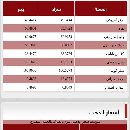
العملة
شراء
بيع
دولار أمريكى
49.3414
49.4414
يورو
53.7723
53.8961
جنيه إسترلينى
62.9153
63.0675
فرنك سويسرى
56.0507
56.1898
100 ين يابانى
33.3726
33.4470
ريال سعودى
13.1553
13.1826
دينار كويتى
160.5278
160.9055
درهم اماراتى
13.4325
13.4633
اليوان الصينى
6.8549
6.8693
أسعار الذهب
متوسط سعر الذهب اليوم بالصاغة بالجنيه المصري