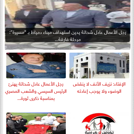
رجل الأعمال عادل شحاتة يدين استهداف ميناء دمياط بـ ”مسيرة”:
مرحلة فارقة...
الإفتاء: نزيف الأنف لا ينقض
رجل الأعمال عادل شحاتة يهنئ
الوضوء ولا يوجب إعادته
الرئيس السيسي والشعب المصري
بمناسبة ذكرى ثورة...