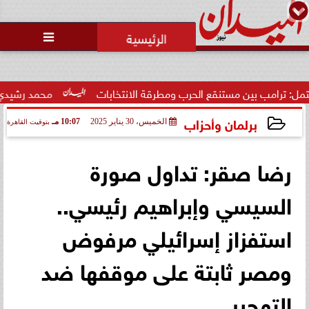

ب بين مستنقع الحرب ومطرقة الانتخابات
محمد رشيدي: لقاء الرئ
برلمان وأحزاب
الخميس، 30 يناير 2025
10:07 مـ
بتوقيت القاهرة
2025-01-30 22:07:34
رضا صقر: تداول صورة
السيسي وإبراهيم رئيسي..
استفزاز إسرائيلي مرفوض
ومصر ثابتة على موقفها ضد
التهجير