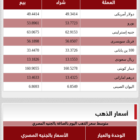
العملة
شراء
بيع
دولار أمريكى
49.3414
49.4414
يورو
53.7723
53.8961
جنيه إسترلينى
62.9153
63.0675
فرنك سويسرى
56.0507
56.1898
100 ين يابانى
33.3726
33.4470
ريال سعودى
13.1553
13.1826
دينار كويتى
160.5278
160.9055
درهم اماراتى
13.4325
13.4633
اليوان الصينى
6.8549
6.8693
أسعار الذهب
متوسط سعر الذهب اليوم بالصاغة بالجنيه المصري
الوحدة والعيار
الأسعار بالجنيه المصري