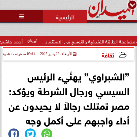
محمد يوسف
رئيس التحرير

قة الفندقية والتوسع في الاستثمار...
أحمد هاشم: الإعلام مُط
ثقافة
الأربعاء، 22 يناير 2025
09:14 مـ
بتوقيت القاهرة
2025-01-22 21:14:02
”الشبراوي” يهنِّيء الرئيس
السيسي ورجال الشرطة ويؤكد:
مصر تمتلك رجالاً لا يحيدون عن
أداء واجبهم على أكمل وجه