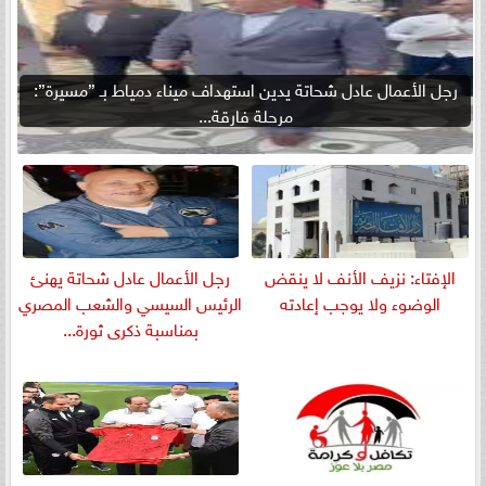
رجل الأعمال عادل شحاتة يدين استهداف ميناء دمياط بـ ”مسيرة”:
مرحلة فارقة...
الإفتاء: نزيف الأنف لا ينقض
رجل الأعمال عادل شحاتة يهنئ
الوضوء ولا يوجب إعادته
الرئيس السيسي والشعب المصري
بمناسبة ذكرى ثورة...