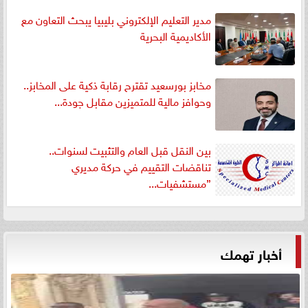
مدير التعليم الإلكتروني بليبيا يبحث التعاون مع
الأكاديمية البحرية
مخابز بورسعيد تقترح رقابة ذكية على المخابز..
وحوافز مالية للمتميزين مقابل جودة...
بين النقل قبل العام والتثبيت لسنوات..
تناقضات التقييم في حركة مديري
”مستشفيات...
أخبار تهمك