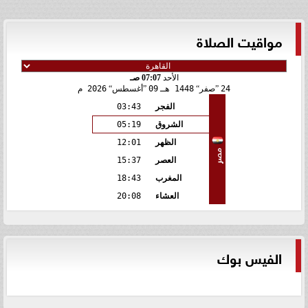
مواقيت الصلاة
الأحد
07:07 صـ
24
صفر
1448 هـ
09
أغسطس
2026 م
الفجر
03:43
الشروق
05:19
الظهر
12:01
مصر
العصر
15:37
المغرب
18:43
العشاء
20:08
الفيس بوك