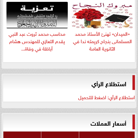
«الميدان» تهنئ الأستاذ محمد
​محاسب محمد ثروت عبد النبي
المسلمانى بنجاح كريمته ندا في
يقدم التعازي للمهندس هشام
الثانوية العامة
أباظة في وفاة...
استطلاع الرأي
استطلاع الرأي: اضغط للتحميل
أسعار العملات