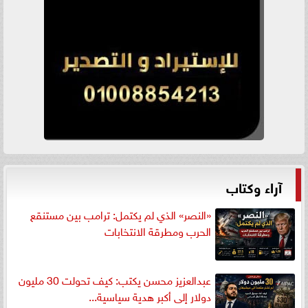
آراء وكتاب
«النصر» الذي لم يكتمل: ترامب بين مستنقع
الحرب ومطرقة الانتخابات
عبدالعزيز محسن يكتب: كيف تحولت 30 مليون
دولار إلى أكبر هدية سياسية...