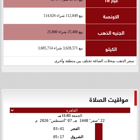
الاونصة
بيع 112,849 شراء 114,626
الجنيه الذهب
بيع 25,400 شراء 25,800
الكيلو
بيع 3,628,571 شراء 3,685,714
سعر الذهب بمحلات الصاغة تختلف بين منطقة وأخرى
مواقيت الصلاة
الجمعة
11:03 مـ
22
صفر
1448 هـ
07
أغسطس
2026 م
الفجر
03:41
الشروق
05:17