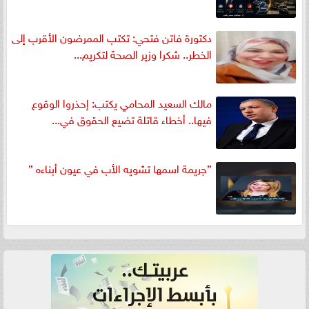
دكتورة فاتن فتحي: تكتب الممرضون الأقرب إلى
الخطر.. شكرا وزير الصحة لتكريم...
مالك السعيد المحامي يكتب: إحذروا الوقوع
فيها.. أخطاء قاتلة تضيع الحقوق في...
”جريمة اسمها تشويه الأب في عيون أبناءه ”