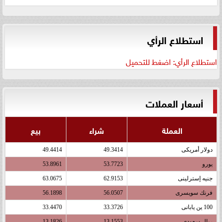
استطلاع الرأي
استطلاع الرأي: اضغط للتحميل
أسعار العملات
العملة
شراء
بيع
دولار أمريكى
49.3414
49.4414
يورو
53.7723
53.8961
جنيه إسترلينى
62.9153
63.0675
فرنك سويسرى
56.0507
56.1898
100 ين يابانى
33.3726
33.4470
ريال سعودى
13.1553
13.1826