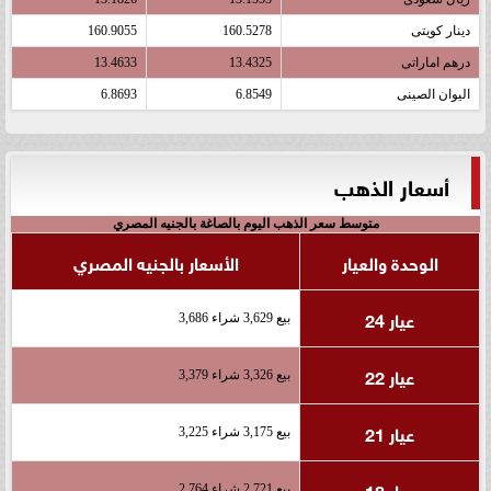
دينار كويتى
160.5278
160.9055
درهم اماراتى
13.4325
13.4633
اليوان الصينى
6.8549
6.8693
أسعار الذهب
متوسط سعر الذهب اليوم بالصاغة بالجنيه المصري
الوحدة والعيار
الأسعار بالجنيه المصري
عيار 24
بيع 3,629 شراء 3,686
عيار 22
بيع 3,326 شراء 3,379
عيار 21
بيع 3,175 شراء 3,225
عيار 18
بيع 2,721 شراء 2,764