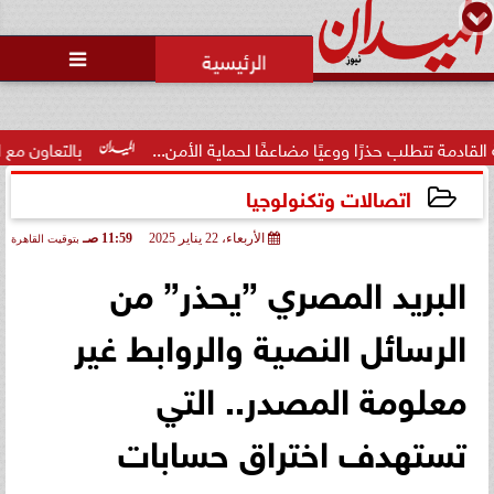

لب حذرًا ووعيًا مضاعفًا لحماية الأمن...
بالتعاون مع البنك المر
اتصالات وتكنولوجيا
الأربعاء، 22 يناير 2025
11:59 صـ
بتوقيت القاهرة
2025-01-22 11:59:32
البريد المصري ”يحذر” من
الرسائل النصية والروابط غير
معلومة المصدر.. التي
تستهدف اختراق حسابات