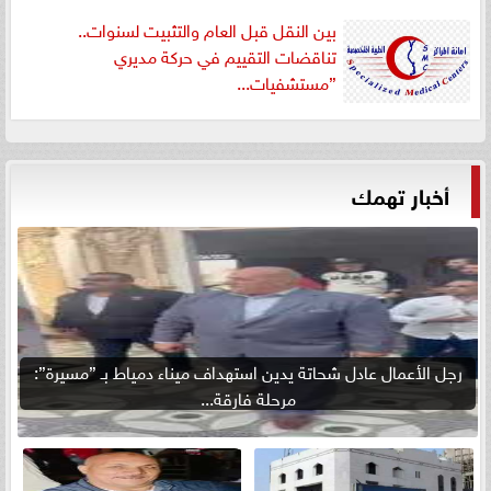
بين النقل قبل العام والتثبيت لسنوات..
تناقضات التقييم في حركة مديري
”مستشفيات...
أخبار تهمك
رجل الأعمال عادل شحاتة يدين استهداف ميناء دمياط بـ ”مسيرة”:
مرحلة فارقة...