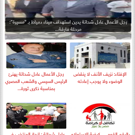
رجل الأعمال عادل شحاتة يدين استهداف ميناء دمياط بـ ”مسيرة”:
مرحلة فارقة...
الإفتاء: نزيف الأنف لا ينقض
رجل الأعمال عادل شحاتة يهنئ
الوضوء ولا يوجب إعادته
الرئيس السيسي والشعب المصري
بمناسبة ذكرى ثورة...
بالرقم القومي.. كيفية الاستعلام
عادل شحاتة : إنجاز المنتخب في