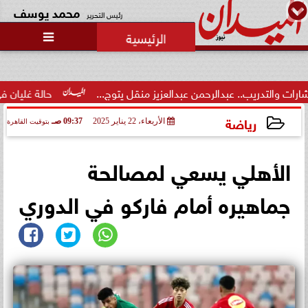
محمد يوسف
رئيس التحرير

محاولات لإخفاء المقاعد عن أعضاء
الجمعية العمومية خلال الإفطار
الجماعي ...
ن عبدالعزيز منقل يتوج...
حالة غليان في نادي الشيخ زايد: اتهامات
رياضة
الأربعاء، 22 يناير 2025
09:37 صـ
بتوقيت القاهرة
2025-01-22 09:37:54
الأهلي يسعي لمصالحة
جماهيره أمام فاركو في الدوري