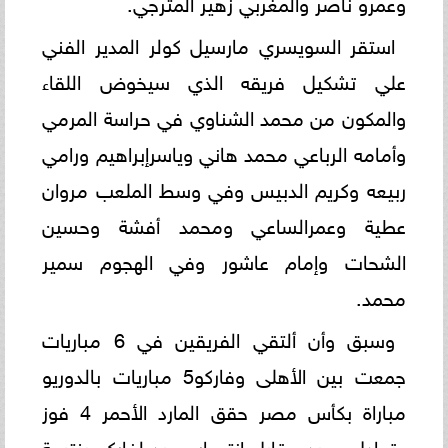
وعمرو ناصر والمغربي زهير المترجي.
استقر السويسري مارسيل كولر المدير الفني
علي تشكيل فريقه الذي سيخوض اللقاء
والمكون من محمد الشناوي في حراسة المرمي
وأمامه الرباعي محمد هاني وياسرإبراهيم ورامي
ربيعه وكريم الدبيس وفي وسط الملعب مروان
عطية وعمرالساعي ومحمد أفشة وحسين
الشحات وإمام عاشور وفي الهجوم سمير
محمد.
وسبق وأن ألتقي الفريقين في 6 مباريات
جمعت بين الأهلى وفاركو5 مباريات بالدوريو
مباراة بكأس مصر حقق المارد الأحمر 4 فوز
وتعادل وحيد مقابل انتصار وحيد لفاركو بنتيجة