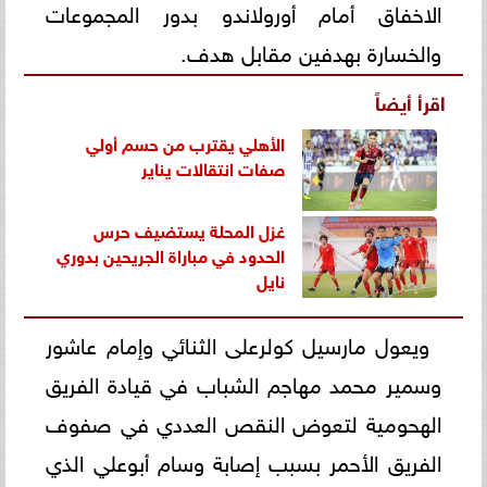
الاخفاق أمام أورولاندو بدور المجموعات
والخسارة بهدفين مقابل هدف.
اقرأ أيضاً
الأهلي يقترب من حسم أولي
صفات انتقالات يناير
غزل المحلة يستضيف حرس
الحدود في مباراة الجريحين بدوري
نايل
ويعول مارسيل كولرعلى الثنائي وإمام عاشور
وسمير محمد مهاجم الشباب في قيادة الفريق
الهحومية لتعوض النقص العددي في صفوف
الفريق الأحمر بسبب إصابة وسام أبوعلي الذي