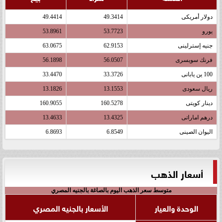
دولار أمريكى
49.3414
49.4414
يورو
53.7723
53.8961
جنيه إسترلينى
62.9153
63.0675
فرنك سويسرى
56.0507
56.1898
100 ين يابانى
33.3726
33.4470
ريال سعودى
13.1553
13.1826
دينار كويتى
160.5278
160.9055
درهم اماراتى
13.4325
13.4633
اليوان الصينى
6.8549
6.8693
أسعار الذهب
متوسط سعر الذهب اليوم بالصاغة بالجنيه المصري
الوحدة والعيار
الأسعار بالجنيه المصري