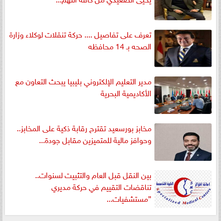
تعرف على تفاصيل .... حركة تنقلات لوكلاء وزارة
الصحه بـ 14 محافظه
مدير التعليم الإلكتروني بليبيا يبحث التعاون مع
الأكاديمية البحرية
مخابز بورسعيد تقترح رقابة ذكية على المخابز..
وحوافز مالية للمتميزين مقابل جودة...
بين النقل قبل العام والتثبيت لسنوات..
تناقضات التقييم في حركة مديري
”مستشفيات...