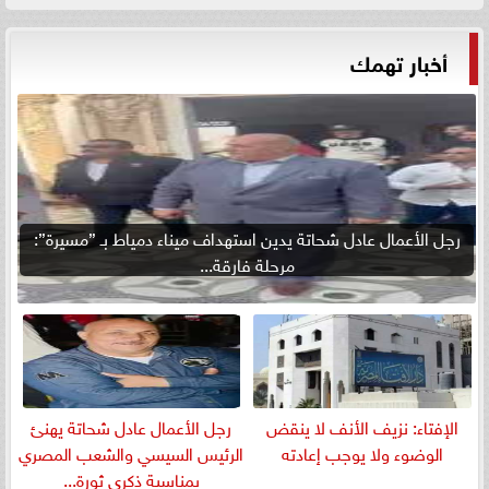
أخبار تهمك
رجل الأعمال عادل شحاتة يدين استهداف ميناء دمياط بـ ”مسيرة”:
مرحلة فارقة...
الإفتاء: نزيف الأنف لا ينقض
رجل الأعمال عادل شحاتة يهنئ
الوضوء ولا يوجب إعادته
الرئيس السيسي والشعب المصري
بمناسبة ذكرى ثورة...