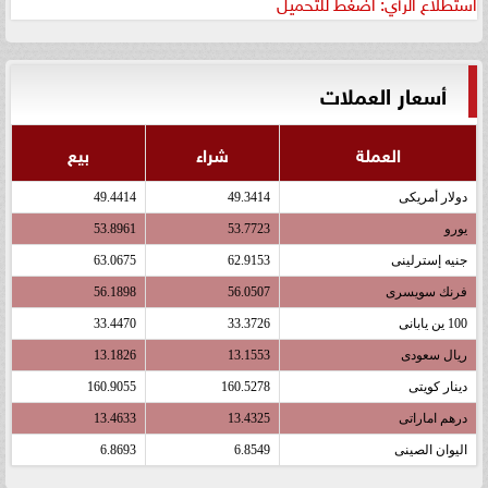
استطلاع الرأي: اضغط للتحميل
أسعار العملات
العملة
شراء
بيع
دولار أمريكى
49.3414
49.4414
يورو
53.7723
53.8961
جنيه إسترلينى
62.9153
63.0675
فرنك سويسرى
56.0507
56.1898
100 ين يابانى
33.3726
33.4470
ريال سعودى
13.1553
13.1826
دينار كويتى
160.5278
160.9055
درهم اماراتى
13.4325
13.4633
اليوان الصينى
6.8549
6.8693