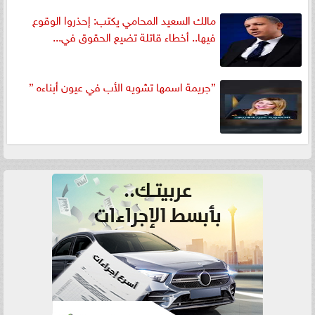
مالك السعيد المحامي يكتب: إحذروا الوقوع
فيها.. أخطاء قاتلة تضيع الحقوق في...
”جريمة اسمها تشويه الأب في عيون أبناءه ”