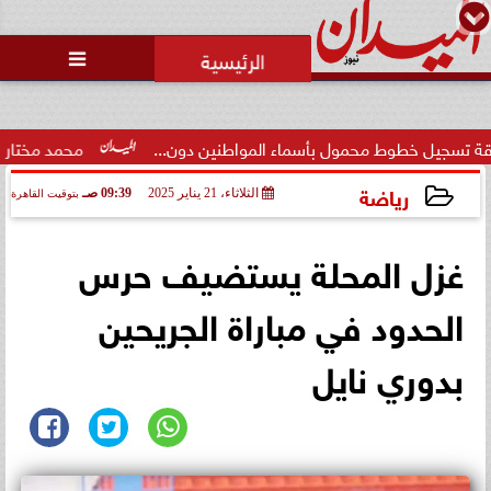
محمد يوسف
رئيس التحرير

وط محمول بأسماء المواطنين دون...
محمد مختار جمعة: بدل الب
رياضة
الثلاثاء، 21 يناير 2025
09:39 صـ
بتوقيت القاهرة
2025-01-21 09:39:21
غزل المحلة يستضيف حرس
الحدود في مباراة الجريحين
بدوري نايل