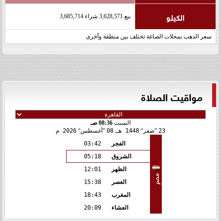
الكيلو
بيع 3,628,571 شراء 3,685,714
سعر الذهب بمحلات الصاغة تختلف بين منطقة وأخرى
مواقيت الصلاة
السبت
08:36 صـ
23
صفر
1448 هـ
08
أغسطس
2026 م
الفجر
03:42
الشروق
05:18
الظهر
12:01
مصر
العصر
15:38
المغرب
18:43
العشاء
20:09