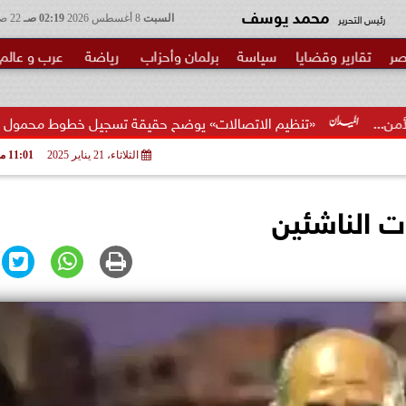
محمد يوسف
رئيس التحرير
السبت
8 أغسطس 2026
02:19 صـ
22 صفر 1448
صر
تقارير وقضايا
سياسة
برلمان وأحزاب
رياضة
عرب و عالم
نظيم الاتصالات» يوضح حقيقة تسجيل خطوط محمول بأسماء المواطنين د
الثلاثاء، 21 يناير 2025
11:01 مـ
ت الناشئين