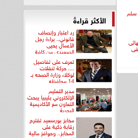
 سلم
الأكثر قراءةً
رد اعتبار وإنصاف
قانوني.. براءة رجل
هائى
الأعمال يحيى
يقى
الصعيدي من كافة
التهم...
تعرف على تفاصيل
.... حركة تنقلات
لوكلاء وزارة الصحه بـ
14 محافظه
مدير التعليم
الإلكتروني بليبيا يبحث
التعاون مع الأكاديمية
البحرية
مخابز بورسعيد تقترح
رقابة ذكية على
المخابز.. وحوافز مالية