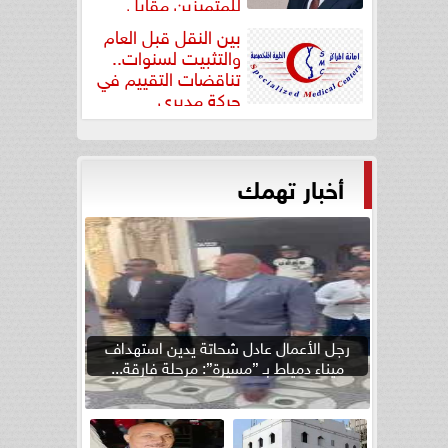
للمتميزين مقابل
جودة...
بين النقل قبل العام
والتثبيت لسنوات..
تناقضات التقييم في
حركة مديري
”مستشفيات...
أخبار تهمك
رجل الأعمال عادل شحاتة يدين استهداف
ميناء دمياط بـ ”مسيرة”: مرحلة فارقة...