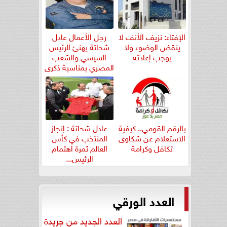
الإفتاء: نزيف الأنف لا
رجل الأعمال عادل
ينقض الوضوء ولا
شحاتة يهنئ الرئيس
يوجب إعادته
السيسي والشعب
المصري بمناسبة ذكرى
ثورة...
بالرقم القومي.. كيفية
عادل شحاتة : إنجاز
الاستعلام عن شكاوى
المنتخب في كأس
تكافل وكرامة
العالم ثمرة اهتمام
الرئيس...
العدد الورقي
العدد الجديد من جريدة