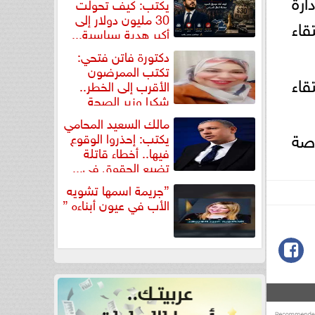
رة
يكتب: كيف تحولت
30 مليون دولار إلى
قاء
أكبر هدية سياسية...
دكتورة فاتن فتحي:
تكتب الممرضون
قاء
الأقرب إلى الخطر..
شكرا وزير الصحة
لتكريم...
مالك السعيد المحامي
اصة
يكتب: إحذروا الوقوع
فيها.. أخطاء قاتلة
تضيع الحقوق في...
”جريمة اسمها تشويه
الأب في عيون أبناءه ”