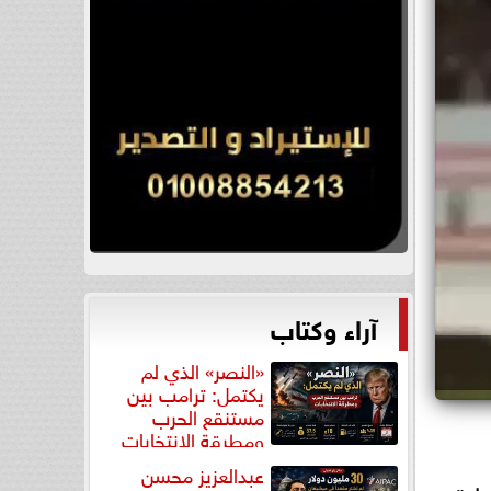
آراء وكتاب
«النصر» الذي لم
يكتمل: ترامب بين
مستنقع الحرب
ومطرقة الانتخابات
عبدالعزيز محسن