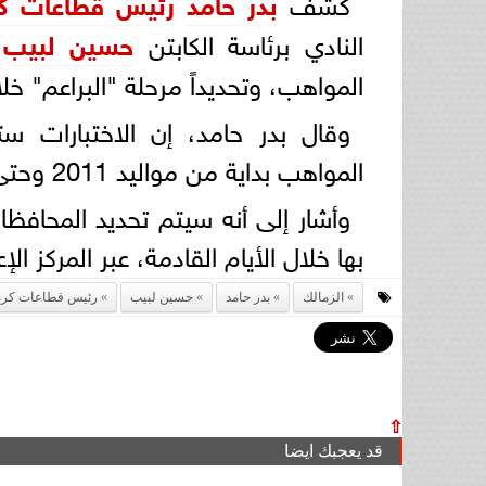
كشف
بدر حامد
رئيس قطاعات كر
النادي برئاسة الكابتن
حسين لبيب
،
المواهب، وتحديداً مرحلة "البراعم" خلال
وقال بدر حامد، إن الاختبارات س
المواهب بداية من مواليد 2011 وحتى 2016.
وأشار إلى أنه سيتم تحديد المحافظا
بها خلال الأيام القادمة، عبر المركز ا
الزمالك
بدر حامد
حسين لبيب
رئيس قطاعات كرة 
⇧
قد يعجبك ايضا