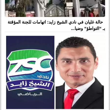
حالة غليان في نادي الشيخ زايد: اتهامات للجنة المؤقتة
بـ ”التواطؤ” وضيا...