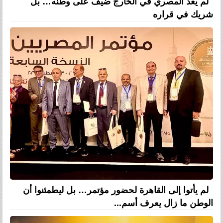
لم يعد المصري في الخارج ضيف على وطنه… بل
شريك في قراره
لم يأتوا إلى القاهرة لحضور مؤتمر… بل ليطمئنوا أن
الوطن ما زال يعرف أسم...