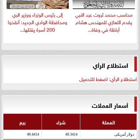
​محاسب محمد ثروت عبد النبي
إلى رئيس الوزراء ووزير الري
يقدم التعازي للمهندس هشام
ومحافظة الوادي الجديد: أنقذوا
أباظة في وفاة...
200 أسرة يقتلها...
استطلاع الرأي
استطلاع الرأي: اضغط للتحميل
أسعار العملات
العملة
شراء
بيع
دولار أمريكى
49.3414
49.4414