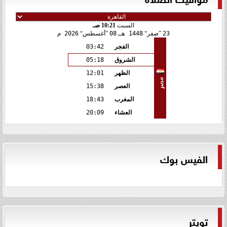
السبت
10:21 صـ
23
صفر
1448 هـ
08
أغسطس
2026 م
الفجر
03:42
الشروق
05:18
الظهر
12:01
مصر
العصر
15:38
المغرب
18:43
العشاء
20:09
الفيس بوك
تويتر