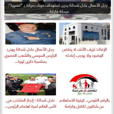
رجل الأعمال عادل شحاتة يدين استهداف ميناء دمياط بـ ”مسيرة”:
مرحلة فارقة...
الإفتاء: نزيف الأنف لا ينقض
رجل الأعمال عادل شحاتة يهنئ
الوضوء ولا يوجب إعادته
الرئيس السيسي والشعب المصري
بمناسبة ذكرى ثورة...
بالرقم القومي.. كيفية الاستعلام
عادل شحاتة : إنجاز المنتخب في
عن شكاوى تكافل وكرامة
كأس العالم ثمرة اهتمام الرئيس...