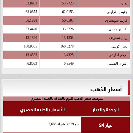
يورو
53.7723
53.8961
جنيه إسترلينى
62.9153
63.0675
فرنك سويسرى
56.0507
56.1898
100 ين يابانى
33.3726
33.4470
ريال سعودى
13.1553
13.1826
دينار كويتى
160.5278
160.9055
درهم اماراتى
13.4325
13.4633
اليوان الصينى
6.8549
6.8693
أسعار الذهب
متوسط سعر الذهب اليوم بالصاغة بالجنيه المصري
الوحدة والعيار
الأسعار بالجنيه المصري
عيار 24
بيع 3,629 شراء 3,686