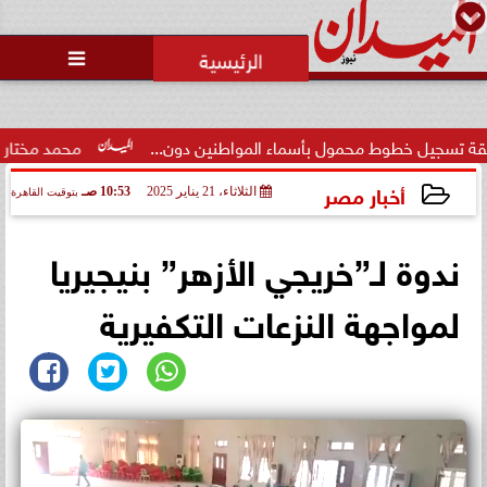
محمد يوسف
رئيس التحرير

حالة غليان في نادي الشيخ زايد:
اتهامات للجنة المؤقتة بـ ”التواطؤ”
وضيا...
بأسماء المواطنين دون...
محمد مختار جمعة: بدل البطالة يجب أ
أخبار مصر
الثلاثاء، 21 يناير 2025
10:53 صـ
بتوقيت القاهرة
2025-01-21 10:53:52
ندوة لـ”خريجي الأزهر” بنيجيريا
لمواجهة النزعات التكفيرية