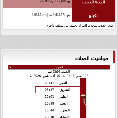
الجنيه الذهب
بيع 25,400 شراء 25,800
الكيلو
بيع 3,628,571 شراء 3,685,714
سعر الذهب بمحلات الصاغة تختلف بين منطقة وأخرى
مواقيت الصلاة
الجمعة
08:00 صـ
22
صفر
1448 هـ
07
أغسطس
2026 م
الفجر
03:41
الشروق
05:17
الظهر
12:01
مصر
العصر
15:38
المغرب
18:44
العشاء
20:10