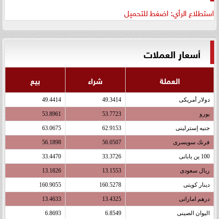
استطلاع الرأي: اضغط للتحميل
أسعار العملات
العملة
شراء
بيع
دولار أمريكى
49.3414
49.4414
يورو
53.7723
53.8961
جنيه إسترلينى
62.9153
63.0675
فرنك سويسرى
56.0507
56.1898
100 ين يابانى
33.3726
33.4470
ريال سعودى
13.1553
13.1826
دينار كويتى
160.5278
160.9055
درهم اماراتى
13.4325
13.4633
اليوان الصينى
6.8549
6.8693