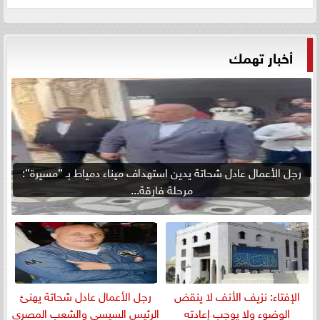
أخبار تهمك
رجل الأعمال عادل شحاتة يدين استهداف ميناء دمياط بـ ”مسيرة”:
مرحلة فارقة...
الإفتاء: نزيف الأنف لا ينقض
رجل الأعمال عادل شحاتة يهنئ
الوضوء ولا يوجب إعادته
الرئيس السيسي والشعب المصري