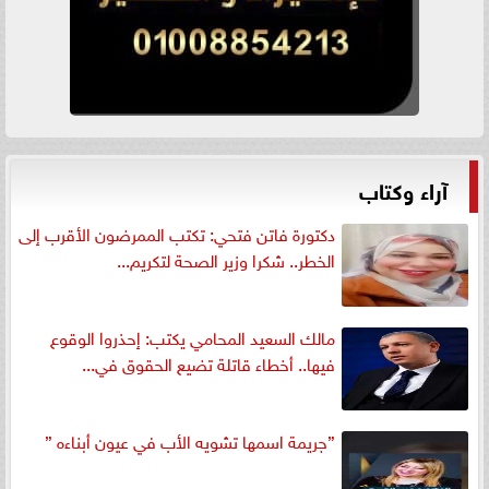
آراء وكتاب
دكتورة فاتن فتحي: تكتب الممرضون الأقرب إلى
الخطر.. شكرا وزير الصحة لتكريم...
مالك السعيد المحامي يكتب: إحذروا الوقوع
فيها.. أخطاء قاتلة تضيع الحقوق في...
”جريمة اسمها تشويه الأب في عيون أبناءه ”