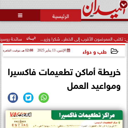
محمد يوسف
رئيس التحرير

ضون الأقرب إلى الخطر.. شكرا وزير...
سائحة روسية لـ”مراسي”: ا
طب و دواء
الإثنين، 13 يناير 2025
12:08 مـ
بتوقيت القاهرة
2025-01-13 12:08:35
خريطة أماكن تطعيمات فاكسيرا
ومواعيد العمل