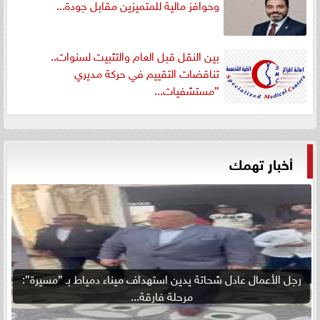
وحوافز مالية للمتميزين مقابل جودة...
بين النقل قبل العام والتثبيت لسنوات..
تناقضات التقييم في حركة مديري
”مستشفيات...
أخبار تهمك
رجل الأعمال عادل شحاتة يدين استهداف ميناء دمياط بـ ”مسيرة”:
مرحلة فارقة...