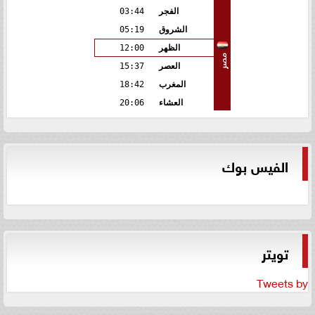
الفجر
03:44
الشروق
05:19
الظهر
12:00
مصر
العصر
15:37
المغرب
18:42
العشاء
20:06
الفيس بوك
تويتر
Tweets by