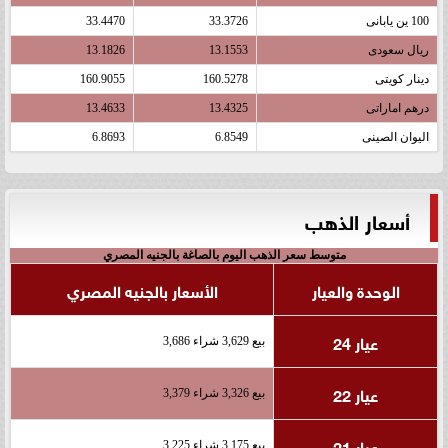
100 ين يابانى
33.3726
33.4470
ريال سعودى
13.1553
13.1826
دينار كويتى
160.5278
160.9055
درهم اماراتى
13.4325
13.4633
اليوان الصينى
6.8549
6.8693
أسعار الذهب
متوسط سعر الذهب اليوم بالصاغة بالجنيه المصري
الوحدة والعيار
الأسعار بالجنيه المصري
عيار 24
بيع 3,629 شراء 3,686
عيار 22
بيع 3,326 شراء 3,379
عيار 21
بيع 3,175 شراء 3,225