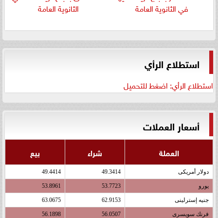
في الثانوية العامة
الثانوية العامة
استطلاع الرأي
استطلاع الرأي: اضغط للتحميل
أسعار العملات
العملة
شراء
بيع
دولار أمريكى
49.3414
49.4414
يورو
53.7723
53.8961
جنيه إسترلينى
62.9153
63.0675
فرنك سويسرى
56.0507
56.1898