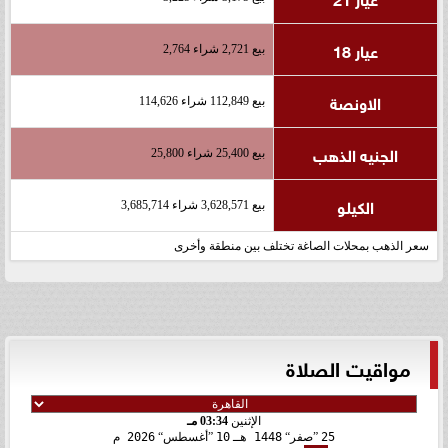
عيار 18
بيع 2,721 شراء 2,764
الاونصة
بيع 112,849 شراء 114,626
الجنيه الذهب
بيع 25,400 شراء 25,800
الكيلو
بيع 3,628,571 شراء 3,685,714
سعر الذهب بمحلات الصاغة تختلف بين منطقة وأخرى
مواقيت الصلاة
الإثنين
03:34 مـ
25
صفر
1448 هـ
10
أغسطس
2026 م