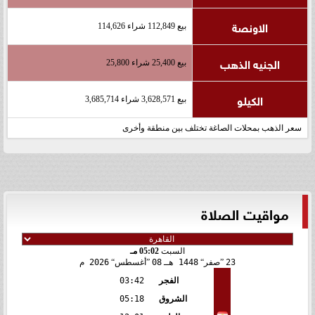
الاونصة
بيع 112,849 شراء 114,626
الجنيه الذهب
بيع 25,400 شراء 25,800
الكيلو
بيع 3,628,571 شراء 3,685,714
سعر الذهب بمحلات الصاغة تختلف بين منطقة وأخرى
مواقيت الصلاة
السبت
05:02 مـ
23
صفر
1448 هـ
08
أغسطس
2026 م
الفجر
03:42
الشروق
05:18