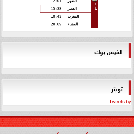
الظهر
12:01
مصر
العصر
15:38
المغرب
18:43
العشاء
20:09
الفيس بوك
تويتر
Tweets by