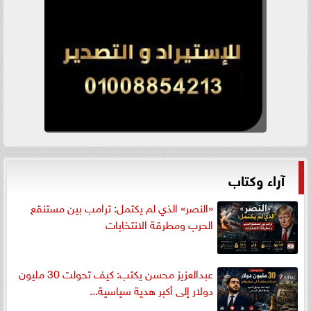
آراء وكتاب
«النصر» الذي لم يكتمل: ترامب بين مستنقع
الحرب ومطرقة الانتخابات
عبدالعزيز محسن يكتب: كيف تحولت 30 مليون
دولار إلى أكبر هدية سياسية...