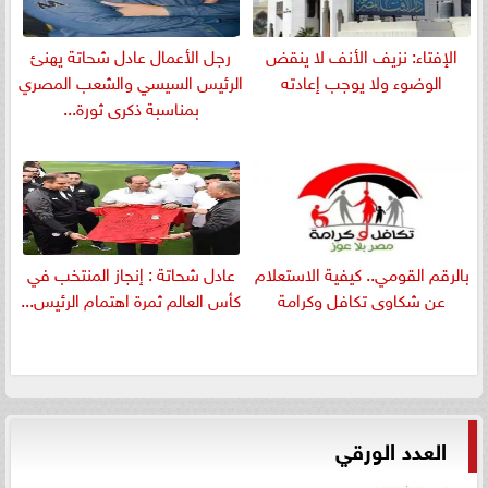
الإفتاء: نزيف الأنف لا ينقض
رجل الأعمال عادل شحاتة يهنئ
الوضوء ولا يوجب إعادته
الرئيس السيسي والشعب المصري
بمناسبة ذكرى ثورة...
بالرقم القومي.. كيفية الاستعلام
عادل شحاتة : إنجاز المنتخب في
عن شكاوى تكافل وكرامة
كأس العالم ثمرة اهتمام الرئيس...
العدد الورقي