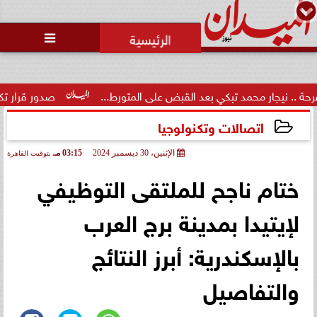
محمد يوسف
رئيس التحرير

ر محمد تبكي بعد القبض على المتورط...
صدور قرار تكليف الدكتور 
اتصالات وتكنولوجيا
الإثنين، 30 ديسمبر 2024
03:15 مـ
بتوقيت القاهرة
2024-12-30 15:15:45
ختام ناجح للملتقى التوظيفي
لإيتيدا بمدينة برج العرب
بالإسكندرية: أبرز النتائج
والتفاصيل