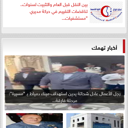
بين النقل قبل العام والتثبيت لسنوات..
تناقضات التقييم في حركة مديري
”مستشفيات...
أخبار تهمك
رجل الأعمال عادل شحاتة يدين استهداف ميناء دمياط بـ ”مسيرة”:
مرحلة فارقة...