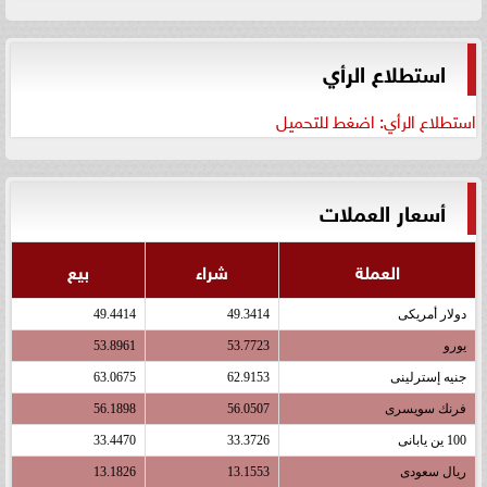
استطلاع الرأي
استطلاع الرأي: اضغط للتحميل
أسعار العملات
العملة
شراء
بيع
دولار أمريكى
49.3414
49.4414
يورو
53.7723
53.8961
جنيه إسترلينى
62.9153
63.0675
فرنك سويسرى
56.0507
56.1898
100 ين يابانى
33.3726
33.4470
ريال سعودى
13.1553
13.1826