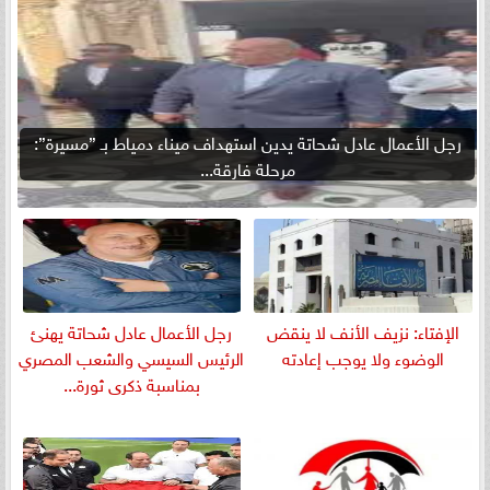
رجل الأعمال عادل شحاتة يدين استهداف ميناء دمياط بـ ”مسيرة”:
مرحلة فارقة...
الإفتاء: نزيف الأنف لا ينقض
رجل الأعمال عادل شحاتة يهنئ
الوضوء ولا يوجب إعادته
الرئيس السيسي والشعب المصري
بمناسبة ذكرى ثورة...