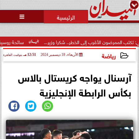
محمد يوسف
رئيس التحرير

ممرضون الأقرب إلى الخطر.. شكرا وزير...
سائحة روسية لـ”مراسي”:
رياضة
الأربعاء، 18 ديسمبر 2024
12:51 مـ
بتوقيت القاهرة
2024-12-18 12:51:26
آرسنال يواجه كريستال بالاس
بكأس الرابطة الإنجليزية