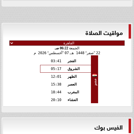
مواقيت الصلاة
الجمعة
06:22 صـ
22
صفر
1448 هـ
07
أغسطس
2026 م
الفجر
03:41
الشروق
05:17
الظهر
12:01
مصر
العصر
15:38
المغرب
18:44
العشاء
20:10
الفيس بوك