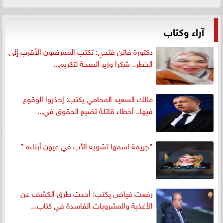
آراء وكتاب
دكتورة فاتن فتحي: تكتب الممرضون الأقرب إلى
الخطر.. شكرا وزير الصحة لتكريم...
مالك السعيد المحامي يكتب: إحذروا الوقوع
فيها.. أخطاء قاتلة تضيع الحقوق في...
”جريمة اسمها تشويه الأب في عيون أبناءه ”
رفعت فياض يكتب: أحدث طرق الكشف عن
الأغذية والمشروبات الفاسدة في كتاب...