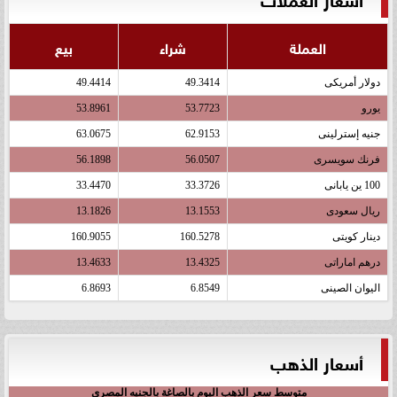
العملة
شراء
بيع
دولار أمريكى
49.3414
49.4414
يورو
53.7723
53.8961
جنيه إسترلينى
62.9153
63.0675
فرنك سويسرى
56.0507
56.1898
100 ين يابانى
33.3726
33.4470
ريال سعودى
13.1553
13.1826
دينار كويتى
160.5278
160.9055
درهم اماراتى
13.4325
13.4633
اليوان الصينى
6.8549
6.8693
أسعار الذهب
متوسط سعر الذهب اليوم بالصاغة بالجنيه المصري