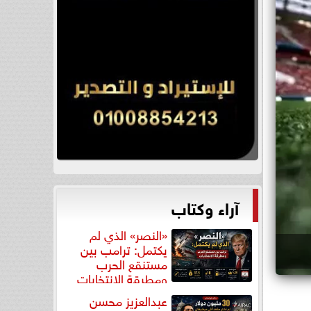
آراء وكتاب
«النصر» الذي لم
يكتمل: ترامب بين
مستنقع الحرب
ومطرقة الانتخابات
عبدالعزيز محسن