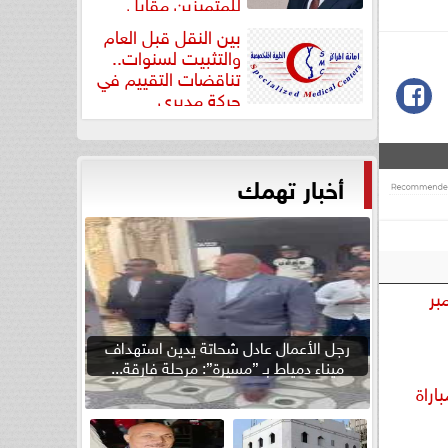
للمتميزين مقابل
جودة...
بين النقل قبل العام
والتثبيت لسنوات..
تناقضات التقييم في
حركة مديري
”مستشفيات...
أخبار تهمك
ثاء 10 ديسمبر
رجل الأعمال عادل شحاتة يدين استهداف
ميناء دمياط بـ ”مسيرة”: مرحلة فارقة...
اراة