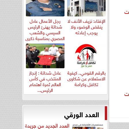
رت
الإفتاء: نزيف الأنف لا
رجل الأعمال عادل
ينقض الوضوء ولا
شحاتة يهنئ الرئيس
يوجب إعادته
السيسي والشعب
المصري بمناسبة ذكرى
ثورة...
بالرقم القومي.. كيفية
عادل شحاتة : إنجاز
الاستعلام عن شكاوى
المنتخب في كأس
تكافل وكرامة
العالم ثمرة اهتمام
الرئيس...
رت
العدد الورقي
العدد الجديد من جريدة