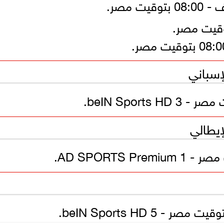
إسباني
إيطالي