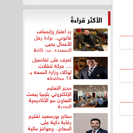
الأكثر قراءةً
رد اعتبار وإنصاف
قانوني.. براءة رجل
الأعمال يحيى
الصعيدي من كافة
التهم...
تعرف على تفاصيل
.... حركة تنقلات
لوكلاء وزارة الصحه بـ
14 محافظه
مدير التعليم
الإلكتروني بليبيا يبحث
التعاون مع الأكاديمية
البحرية
مخابز بورسعيد تقترح
رقابة ذكية على
المخابز.. وحوافز مالية