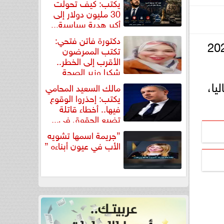
يكتب: كيف تحولت
30 مليون دولار إلى
أكبر هدية سياسية...
دكتورة فاتن فتحي:
افق 13 ديسمبر 2024
تكتب الممرضون
الأقرب إلى الخطر..
شكرا وزير الصحة
لتكريم...
يا،
مالك السعيد المحامي
يكتب: إحذروا الوقوع
فيها.. أخطاء قاتلة
تضيع الحقوق في...
”جريمة اسمها تشويه
الأب في عيون أبناءه ”