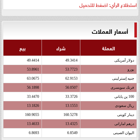
استطلاع الرأي: اضغط للتحميل
أسعار العملات
العملة
شراء
بيع
دولار أمريكى
49.3414
49.4414
يورو
53.7723
53.8961
جنيه إسترلينى
62.9153
63.0675
فرنك سويسرى
56.0507
56.1898
100 ين يابانى
33.3726
33.4470
ريال سعودى
13.1553
13.1826
دينار كويتى
160.5278
160.9055
درهم اماراتى
13.4325
13.4633
اليوان الصينى
6.8549
6.8693