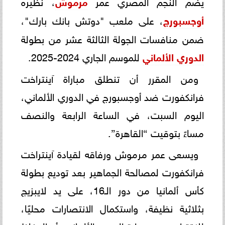
يضم النجم المصري عمر
مرموش
، نظيره
أوجسبورج
، على ملعب "دوتش بانك بارك"،
ضمن منافسات الجولة الثالثة عشر من بطولة
الدوري الألماني
للموسم الجاري 2024-2025.
ومن المقرر أن تنطلق مباراة آينتراخت
فرانكفورت ضد أوجسبورج في الدوري الألماني،
اليوم السبت، في الساعة الرابعة والنصف
مساءً بتوقيت “القاهرة”.
ويسعى عمر مرموش ورفاقه لقيادة آينتراخت
فرانكفورت لمصالحة الجماهير بعد توديع بطولة
كأس ألمانيا من دور الـ16، على يد لايبزيج
بثلاثية نظيفة، واستكمال الانتصارات محليًا،