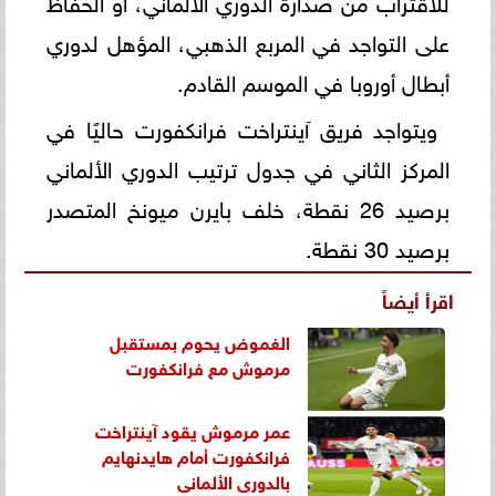
للاقتراب من صدارة الدوري الألماني، أو الحفاظ
على التواجد في المربع الذهبي، المؤهل لدوري
أبطال أوروبا في الموسم القادم.
ويتواجد فريق آينتراخت فرانكفورت حاليًا في
المركز الثاني في جدول ترتيب الدوري الألماني
برصيد 26 نقطة، خلف بايرن ميونخ المتصدر
برصيد 30 نقطة.
اقرأ أيضاً
الغموض يحوم بمستقبل
مرموش مع فرانكفورت
عمر مرموش يقود آينتراخت
فرانكفورت أمام هايدنهايم
بالدورى الألمانى