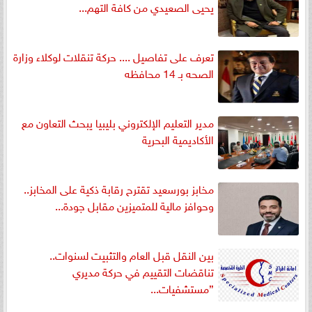
يحيى الصعيدي من كافة التهم...
تعرف على تفاصيل .... حركة تنقلات لوكلاء وزارة
الصحه بـ 14 محافظه
مدير التعليم الإلكتروني بليبيا يبحث التعاون مع
الأكاديمية البحرية
مخابز بورسعيد تقترح رقابة ذكية على المخابز..
وحوافز مالية للمتميزين مقابل جودة...
بين النقل قبل العام والتثبيت لسنوات..
تناقضات التقييم في حركة مديري
”مستشفيات...