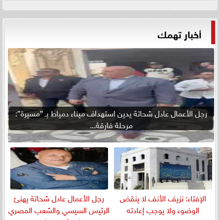
أخبار تهمك
رجل الأعمال عادل شحاتة يدين استهداف ميناء دمياط بـ ”مسيرة”:
مرحلة فارقة...
الإفتاء: نزيف الأنف لا ينقض
رجل الأعمال عادل شحاتة يهنئ
الوضوء ولا يوجب إعادته
الرئيس السيسي والشعب المصري