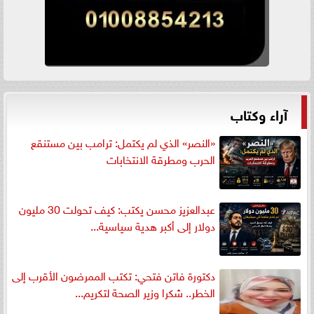
آراء وكتاب
«النصر» الذي لم يكتمل: ترامب بين مستنقع
الحرب ومطرقة الانتخابات
عبدالعزيز محسن يكتب: كيف تحولت 30 مليون
دولار إلى أكبر هدية سياسية...
دكتورة فاتن فتحي: تكتب الممرضون الأقرب إلى
الخطر.. شكرا وزير الصحة لتكريم...