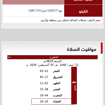
الكيلو
بيع 3,628,571 شراء 3,685,714
سعر الذهب بمحلات الصاغة تختلف بين منطقة وأخرى
مواقيت الصلاة
الجمعة
10:23 مـ
22
صفر
1448 هـ
07
أغسطس
2026 م
الفجر
03:41
الشروق
05:17
الظهر
12:01
مصر
العصر
15:38
المغرب
18:44
العشاء
20:10