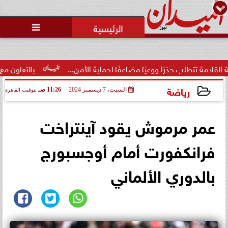
محمد يوسف
رئيس التحرير

حذرًا ووعيًا مضاعفًا لحماية الأمن...
بالتعاون مع البنك المركزي
رياضة
السبت، 7 ديسمبر 2024
11:26 صـ
بتوقيت القاهرة
2024-12-07 11:26:49
عمر مرموش يقود آينتراخت
فرانكفورت أمام أوجسبورج
بالدوري الألماني