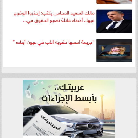
مالك السعيد المحامي يكتب: إحذروا الوقوع
فيها.. أخطاء قاتلة تضيع الحقوق في...
”جريمة اسمها تشويه الأب في عيون أبناءه ”