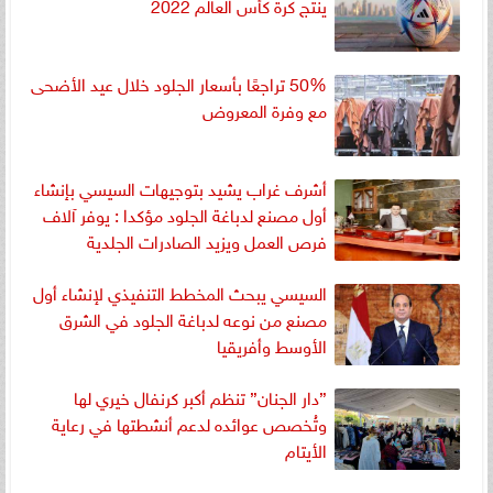
ينتج كرة كأس العالم 2022
50% تراجعًا بأسعار الجلود خلال عيد الأضحى
مع وفرة المعروض
أشرف غراب يشيد بتوجيهات السيسي بإنشاء
أول مصنع لدباغة الجلود مؤكدا : يوفر آلاف
فرص العمل ويزيد الصادرات الجلدية
السيسي يبحث المخطط التنفيذي لإنشاء أول
مصنع من نوعه لدباغة الجلود في الشرق
الأوسط وأفريقيا
”دار الجنان” تنظم أكبر كرنفال خيري لها
وتُخصص عوائده لدعم أنشطتها في رعاية
الأيتام