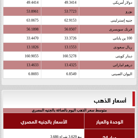
دولار أمريكى
49.3414
49.4414
يورو
53.7723
53.8961
جنيه إسترلينى
62.9153
63.0675
فرنك سويسرى
56.0507
56.1898
100 ين يابانى
33.3726
33.4470
ريال سعودى
13.1553
13.1826
دينار كويتى
160.5278
160.9055
درهم اماراتى
13.4325
13.4633
اليوان الصينى
6.8549
6.8693
أسعار الذهب
متوسط سعر الذهب اليوم بالصاغة بالجنيه المصري
الوحدة والعيار
الأسعار بالجنيه المصري
عيار 24
بيع 3,629 شراء 3,686