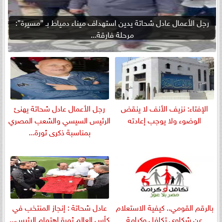
رجل الأعمال عادل شحاتة يدين استهداف ميناء دمياط بـ ”مسيرة”:
مرحلة فارقة...
الإفتاء: نزيف الأنف لا ينقض
رجل الأعمال عادل شحاتة يهنئ
الوضوء ولا يوجب إعادته
الرئيس السيسي والشعب المصري
بمناسبة ذكرى ثورة...
بالرقم القومي.. كيفية الاستعلام
عادل شحاتة : إنجاز المنتخب في
عن شكاوى تكافل وكرامة
كأس العالم ثمرة اهتمام الرئيس...