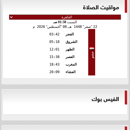
مواقيت الصلاة
السبت
01:38 صـ
22
صفر
1448 هـ
08
أغسطس
2026 م
الفجر
03:42
الشروق
05:18
الظهر
12:01
مصر
العصر
15:38
المغرب
18:43
العشاء
20:09
الفيس بوك