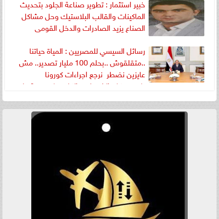
خبير استثمار : تطوير صناعة الجلود بتحديث
الماكينات والقالب البلاستيك وحل مشاكل
الصناع يزيد الصادرات والدخل القومى
رسائل السيسي للمصريين : المياة حياتنا
..متقلقوش ..بحلم 100 مليار تصدير.. مش
عايزين نضطر نرجع اجراءات كورونا
تاني..سكان الشربتلي ..الكل هياخد حقة ..لا
ضر ولا ضرار .