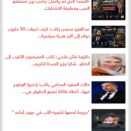
«النصر» الذي لم يكتمل: ترامب بين مستنقع
الحرب ومطرقة الانتخابات
عبدالعزيز محسن يكتب: كيف تحولت 30 مليون
دولار إلى أكبر هدية سياسية...
دكتورة فاتن فتحي: تكتب الممرضون الأقرب إلى
الخطر.. شكرا وزير الصحة لتكريم...
مالك السعيد المحامي يكتب: إحذروا الوقوع
فيها.. أخطاء قاتلة تضيع الحقوق في...
”جريمة اسمها تشويه الأب في عيون أبناءه ”