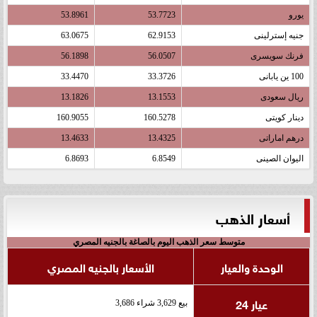
يورو
53.7723
53.8961
جنيه إسترلينى
62.9153
63.0675
فرنك سويسرى
56.0507
56.1898
100 ين يابانى
33.3726
33.4470
ريال سعودى
13.1553
13.1826
دينار كويتى
160.5278
160.9055
درهم اماراتى
13.4325
13.4633
اليوان الصينى
6.8549
6.8693
أسعار الذهب
متوسط سعر الذهب اليوم بالصاغة بالجنيه المصري
الوحدة والعيار
الأسعار بالجنيه المصري
عيار 24
بيع 3,629 شراء 3,686