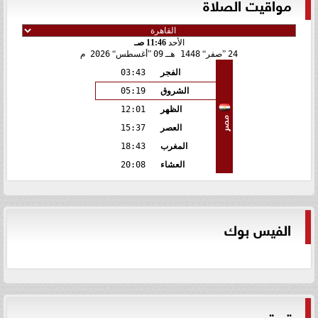
مواقيت الصلاة
الأحد
11:46 صـ
24
صفر
1448 هـ
09
أغسطس
2026 م
الفجر
03:43
الشروق
05:19
الظهر
12:01
مصر
العصر
15:37
المغرب
18:43
العشاء
20:08
الفيس بوك
تويتر