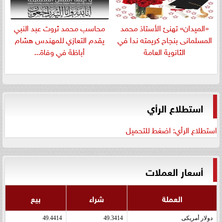
«الميدان» تهنئ الأستاذ محمد
​محاسب محمد ثروت عبد النبي
المسلمانى بنجاح كريمته ندا في
يقدم التعازي للمهندس هشام
الثانوية العامة
أباظة في وفاة...
استطلاع الرأي
استطلاع الرأي: اضغط للتحميل
أسعار العملات
العملة
شراء
بيع
دولار أمريكى
49.3414
49.4414