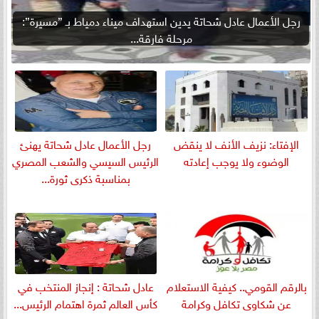
رجل الأعمال عادل شحاتة يدين استهداف ميناء دمياط بـ ”مسيرة”:
مرحلة فارقة...
الإفتاء: نزيف الأنف لا ينقض
رجل الأعمال عادل شحاتة يهنئ
الوضوء ولا يوجب إعادته
الرئيس السيسي والشعب المصري
بمناسبة ذكرى ثورة...
بالرقم القومي.. كيفية الاستعلام
عادل شحاتة : إنجاز المنتخب في
عن شكاوى تكافل وكرامة
كأس العالم ثمرة اهتمام الرئيس...