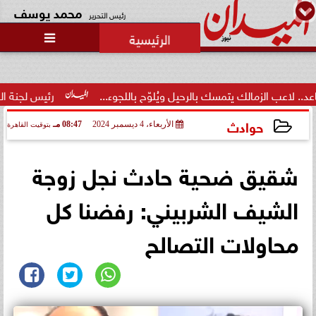
محمد يوسف
رئيس التحرير

زمالك يتمسك بالرحيل ويُلوّح باللجوء...
رئيس لجنة الحكام: الفراعن
حوادث
الأربعاء، 4 ديسمبر 2024
08:47 مـ
بتوقيت القاهرة
2024-12-04 20:47:04
شقيق ضحية حادث نجل زوجة
الشيف الشربيني: رفضنا كل
محاولات التصالح