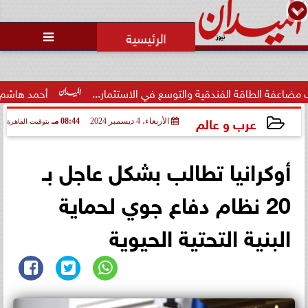
محمد يوسف
رئيس التحرير

قة الفندقية والتوسع في الاستثمار...
أحمد هاشم: الإعلام مُط
عرب و عالم
الأربعاء، 4 ديسمبر 2024
08:44 مـ
بتوقيت القاهرة
2024-12-04 20:44:20
أوكرانيا تطالب بشكل عاجل بـ
20 نظام دفاع جوي لحماية
البنية التحتية الحيوية