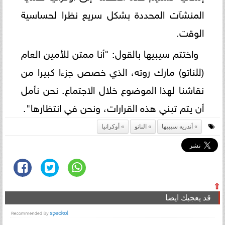
المنشآت المحددة بشكل سريع نظرا لحساسية
الوقت.
واختتم سيبيها بالقول: "أنا ممتن للأمين العام
(للناتو) مارك روته، الذي خصص جزءا كبيرا من
نقاشنا لهذا الموضوع خلال الاجتماع. نحن نأمل
أن يتم تبني هذه القرارات، ونحن في انتظارها".
أندريه سيبيها
الناتو
أوكرانيا
⇧
قد يعجبك ايضا