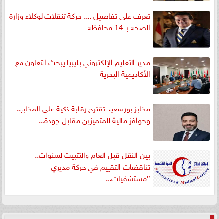
تعرف على تفاصيل .... حركة تنقلات لوكلاء وزارة
الصحه بـ 14 محافظه
مدير التعليم الإلكتروني بليبيا يبحث التعاون مع
الأكاديمية البحرية
مخابز بورسعيد تقترح رقابة ذكية على المخابز..
وحوافز مالية للمتميزين مقابل جودة...
بين النقل قبل العام والتثبيت لسنوات..
تناقضات التقييم في حركة مديري
”مستشفيات...