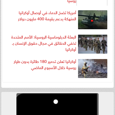
أمريكا تضخ الدماء في أوصال أوكرانيا
المنهكة بدعم بقيمة 400 مليون دولار
البعثة الدبلوماسية الروسية: الأمم المتحدة
تخفي الحقائق في مجال حقوق الإنسان بـ
أوكرانيا
أوكرانيا تعلن تدمير 180 طائرة بدون طيار
روسية خلال الأسبوع الماضي