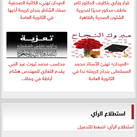
قرار وزاري بتكليف الدكتور تامر
الميدان تهنيء الكاتبة الصحفية
عاطف مدكور مديرًا لمديرية
صفاء الشاطر بنجاج كريمة أخيها
الشئون الصحية بالقاهرة
في الثانوية العامة
«الميدان» تهنئ الأستاذ محمد
​محاسب محمد ثروت عبد النبي
المسلمانى بنجاح كريمته ندا في
يقدم التعازي للمهندس هشام
الثانوية العامة
أباظة في وفاة...
استطلاع الرأي
استطلاع الرأي: اضغط للتحميل