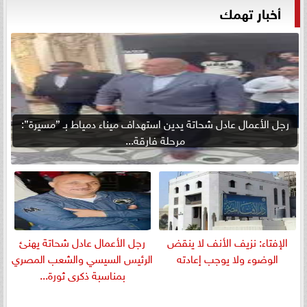
أخبار تهمك
رجل الأعمال عادل شحاتة يدين استهداف ميناء دمياط بـ ”مسيرة”:
مرحلة فارقة...
الإفتاء: نزيف الأنف لا ينقض
رجل الأعمال عادل شحاتة يهنئ
الوضوء ولا يوجب إعادته
الرئيس السيسي والشعب المصري
بمناسبة ذكرى ثورة...