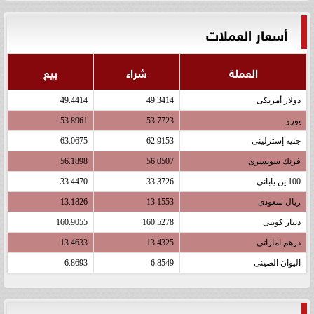
أسعار العملات
العملة
شراء
بيع
دولار أمريكى
49.3414
49.4414
يورو
53.7723
53.8961
جنيه إسترلينى
62.9153
63.0675
فرنك سويسرى
56.0507
56.1898
100 ين يابانى
33.3726
33.4470
ريال سعودى
13.1553
13.1826
دينار كويتى
160.5278
160.9055
درهم اماراتى
13.4325
13.4633
اليوان الصينى
6.8549
6.8693